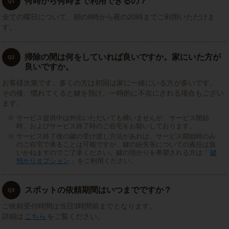
何時から何時まで利用できるの？
Q1
全ての曜日について、朝の8時から夜の20時までご利用いただけま
す。
掃除の間は何をしていれば良いですか。家にいた方が
Q2
良いですか。
お客様次第です。多くの方は初回は家に一緒にいる方が多いです。
その後、慣れてくると鍵を預け、一時的に不在にされる場合もござい
ます。
サービス提供中は外出いただいても構いませんが、サービス開始
時、およびサービス終了時のご在宅をお願いしております。
サービス終了後の鍵の受け渡し方法があれば、サービス開始時のみ
のご在宅で承ることは可能ですが、鍵の紛失等についての責任は負
いかねますのでご了承ください。鍵の預かりを希望される方は「
鍵
預かりオプション
」をご利用ください。
スポットの依頼期間はいつまでですか？
Q3
ご依頼受付時間は当日3時間前までとなります。
詳細は
こちら
をご覧ください。