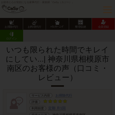
お財布と心が笑顔になる家事代行・家政婦「CaSy（カジー）」
お掃除代行
お料理代行
ﾊｳｽｸﾘｰﾆﾝｸﾞ
整理収納
会員登録
CaSy TOP
サービス提供エリアのご紹介
神奈川県
相模原市
南区
お客様の声･口コミ詳細
ログイン
いつも限られた時間でキレイ
にしてい...| 神奈川県相模原市
南区のお客様の声（口コミ・
レビュー）
お掃除代行
サービス内容
評価
定期 月1回
利用頻度
神奈川県相模原市南区
提供エリア