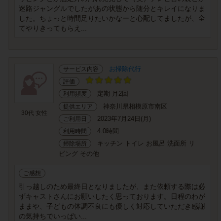
迷路ジャングルでしたがあの状態から随分とキレイになりま
した。ちょっと時間足りたいかなーと心配してましたが、全
てやりきってもらえ...
お掃除代行
サービス内容
評価
定期 月2回
利用頻度
神奈川県相模原市南区
提供エリア
30代 女性
2023年7月24日(月)
ご利用日
4.0時間
利用時間
キッチン トイレ お風呂 洗面所 リ
掃除場所
ビング その他
ご感想
引っ越しのため最終日となりましたが、また依頼する際は必
ずキャストさんにお願いしたく思っております。日程のわが
ままや、子どもの体調不良にも優しく対応していただき感謝
の気持ちでいっぱい...