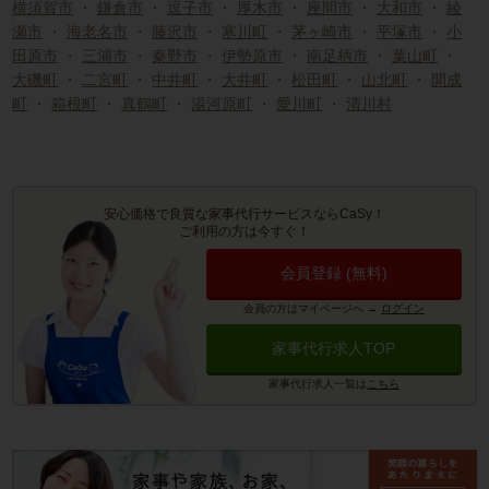
横須賀市
・
鎌倉市
・
逗子市
・
厚木市
・
座間市
・
大和市
・
綾
瀬市
・
海老名市
・
藤沢市
・
寒川町
・
茅ヶ崎市
・
平塚市
・
小
田原市
・
三浦市
・
秦野市
・
伊勢原市
・
南足柄市
・
葉山町
・
大磯町
・
二宮町
・
中井町
・
大井町
・
松田町
・
山北町
・
開成
町
・
箱根町
・
真鶴町
・
湯河原町
・
愛川町
・
清川村
安心価格で良質な家事代行サービスならCaSy！
ご利用の方は今すぐ！
会員登録 (無料)
会員の方はマイページへ
→
ログイン
家事代行求人TOP
家事代行求人一覧は
こちら