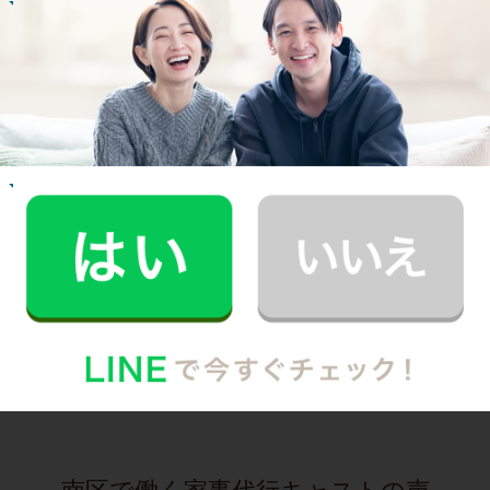
M.T.さん
30代 共働き 子育て中
まるで実家の母親が家事を手伝いにきてくれた
安心感。
記事全文を見る
お掃除
R.H.さん
30代 共働き 子育て中
普段できない時間を過ごすことができ、休日が
とても充実しました。
記事全文を見る
インタビュー一覧を見る