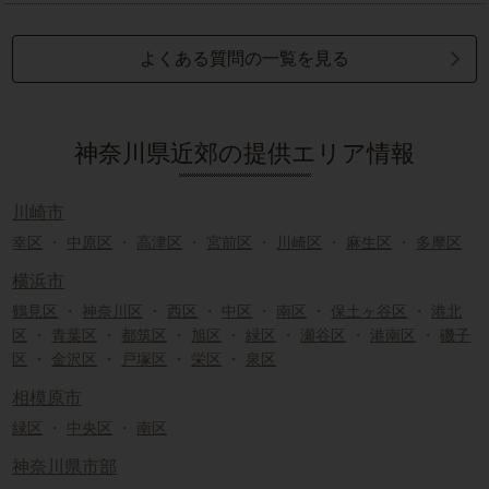
よくある質問の一覧を見る
神奈川県近郊の提供エリア情報
川崎市
幸区
・
中原区
・
高津区
・
宮前区
・
川崎区
・
麻生区
・
多摩区
横浜市
鶴見区
・
神奈川区
・
西区
・
中区
・
南区
・
保土ヶ谷区
・
港北
区
・
青葉区
・
都筑区
・
旭区
・
緑区
・
瀬谷区
・
港南区
・
磯子
区
・
金沢区
・
戸塚区
・
栄区
・
泉区
相模原市
緑区
・
中央区
・
南区
神奈川県市部