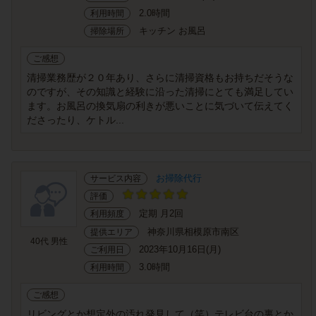
2.0時間
利用時間
キッチン お風呂
掃除場所
ご感想
清掃業務歴が２０年あり、さらに清掃資格もお持ちだそうな
のですが、その知識と経験に沿った清掃にとても満足してい
ます。お風呂の換気扇の利きが悪いことに気づいて伝えてく
ださったり、ケトル...
お掃除代行
サービス内容
評価
定期 月2回
利用頻度
神奈川県相模原市南区
提供エリア
40代 男性
2023年10月16日(月)
ご利用日
3.0時間
利用時間
ご感想
リビングとか想定外の汚れ発見して（笑）テレビ台の裏とか