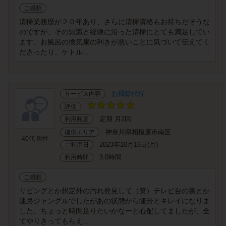
ご感想
清掃業務歴が２０年あり、さらに清掃資格もお持ちだそうな
のですが、その知識と経験に沿った清掃にとても満足してい
ます。お風呂の換気扇の利きが悪いことに気づいて伝えてく
ださったり、ケトル...
お掃除代行
サービス内容
評価
定期 月2回
利用頻度
神奈川県相模原市南区
提供エリア
40代 男性
2023年10月16日(月)
ご利用日
3.0時間
利用時間
ご感想
リビングとか想定外の汚れ発見して（笑）テレビ台の裏とか
迷路ジャングルでしたがあの状態から随分とキレイになりま
した。ちょっと時間足りたいかなーと心配してましたが、全
てやりきってもらえ...