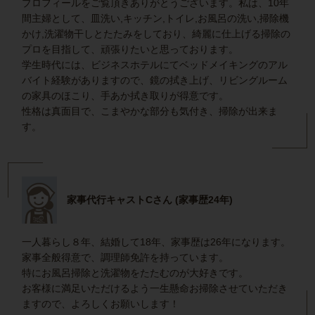
プロフィールをご覧頂きありがとうございます。私は、10年
間主婦として、皿洗い,キッチン,トイレ,お風呂の洗い,掃除機
かけ,洗濯物干しとたたみをしており、綺麗に仕上げる掃除の
プロを目指して、頑張りたいと思っております。
学生時代には、ビジネスホテルにてベッドメイキングのアル
バイト経験がありますので、鏡の拭き上げ、リビングルーム
の家具のほこり、手あか拭き取りが得意です。
性格は真面目で、こまやかな部分も気付き、掃除が出来ま
す。
家事代行キャストCさん (家事歴24年)
一人暮らし８年、結婚して18年、家事歴は26年になります。
家事全般得意で、調理師免許を持っています。
特にお風呂掃除と洗濯物をたたむのが大好きです。
お客様に満足いただけるよう一生懸命お掃除させていただき
ますので、よろしくお願いします！