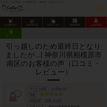
お財布と心が笑顔になる家事代行・家政婦「CaSy（カジー）」
お掃除代行
お料理代行
ﾊｳｽｸﾘｰﾆﾝｸﾞ
整理収納
会員登録
CaSy TOP
サービス提供エリアのご紹介
神奈川県
相模原市
南区
お客様の声･口コミ詳細
ログイン
引っ越しのため最終日となり
ましたが...| 神奈川県相模原市
南区のお客様の声（口コミ・
レビュー）
お掃除代行
サービス内容
評価
定期 月2回
利用頻度
神奈川県相模原市南区
提供エリア