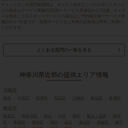
チャットのご利用可能期間は、キャスト指名なしでのスポットサービ
スの場合はサービス実施日3日前〜サービス実施日から7日後、キャス
トを指名してのスポットサービスの場合はご予約確定後〜サービス実
施日から7日後です。定期サービスをご利用のお客様は常時ご利用い
ただけます。
よくある質問の一覧を見る
神奈川県近郊の提供エリア情報
川崎市
幸区
・
中原区
・
高津区
・
宮前区
・
川崎区
・
麻生区
・
多摩区
横浜市
鶴見区
・
神奈川区
・
西区
・
中区
・
南区
・
保土ヶ谷区
・
港北
区
・
青葉区
・
都筑区
・
旭区
・
緑区
・
瀬谷区
・
港南区
・
磯子