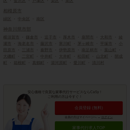
区
・
金沢区
・
戸塚区
・
栄区
・
泉区
相模原市
緑区
・
中央区
・
南区
神奈川県市部
横須賀市
・
鎌倉市
・
逗子市
・
厚木市
・
座間市
・
大和市
・
綾
瀬市
・
海老名市
・
藤沢市
・
寒川町
・
茅ヶ崎市
・
平塚市
・
小
田原市
・
三浦市
・
秦野市
・
伊勢原市
・
南足柄市
・
葉山町
・
大磯町
・
二宮町
・
中井町
・
大井町
・
松田町
・
山北町
・
開成
町
・
箱根町
・
真鶴町
・
湯河原町
・
愛川町
・
清川村
安心価格で良質な家事代行サービスならCaSy！
ご利用の方は今すぐ！
会員登録 (無料)
会員の方はマイページへ
→
ログイン
家事代行求人TOP