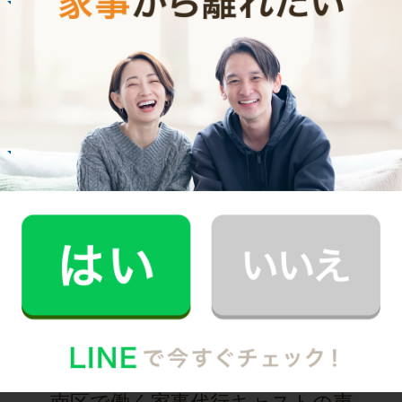
E.O.さん
30代 共働き 育児休暇中
いつもお家がキレイなママ友がCaSyを使って
いたんです！
記事全文を見る
お掃除
R.H.さん
30代 共働き 子育て中
普段できない時間を過ごすことができ、休日が
とても充実しました。
記事全文を見る
インタビュー一覧を見る