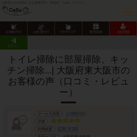
お財布と心が笑顔になる家事代行・家政婦「CaSy（カジー）」
お掃除代行
お料理代行
ﾊｳｽｸﾘｰﾆﾝｸﾞ
整理収納
会員登録
CaSy TOP
サービス提供エリアのご紹介
大阪府
大阪府市部
東大阪市
お客様の声･口コミ詳細
ログイン
トイレ掃除に部屋掃除、キッ
チン掃除...| 大阪府東大阪市の
お客様の声（口コミ・レビュ
ー）
お掃除代行
サービス内容
評価
定期 月2回
利用頻度
大阪府東大阪市
提供エリア