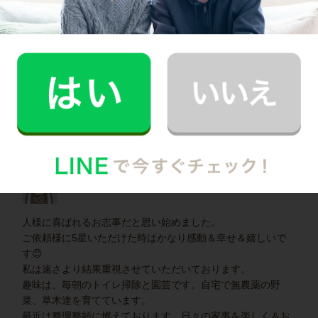
飲食のお仕事に関しては40年以上経験があります。調理師免
許を保持しています。
お客様に喜んでいただけるよう努めてまいりますのでどうぞ
よろしくお願い致します。
※土・日・祝のみの案件にお伺いさせていただく予定です、
また平日は仕事をしている関係でチャットが20時以降となり
ます、悪しからずご了承下さい。
家事代行キャストBさん (家事歴40年)
人様に喜ばれるお志事だと思い始めました。
ご依頼様に5星いただけた時はかなり感動＆幸せ＆嬉しいで
す😊
私は速さより結果重視させていただいております。
趣味は、毎朝のトイレ掃除と園芸です。自宅で無農薬の野
菜、草木達を育てています。
最近は整理整頓に燃えております。日々の家事を楽しく＆お