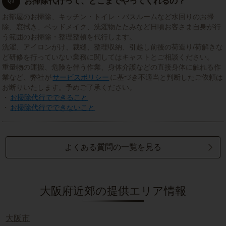
お掃除代行って、どこまでやってくれるの？
Q3
お部屋のお掃除、キッチン・トイレ・バスルームなど水回りのお掃
除、窓拭き、ベッドメイク、洗濯物たたみなど日頃お客さま自身が行
う範囲のお掃除・整理整頓を代行します。
洗濯、アイロンがけ、裁縫、整理収納、引越し前後の荷造り/荷解きな
ど研修を行っていない業務に関してはキャストとご相談ください。
重量物の運搬、危険を伴う作業、身体介護などの直接身体に触れる作
業など、弊社が
サービスポリシー
に基づき不適当と判断したご依頼は
お断りいたします。予めご了承ください。
・
お掃除代行でできること
・
お掃除代行でできないこと
よくある質問の一覧を見る
大阪府近郊の提供エリア情報
大阪市