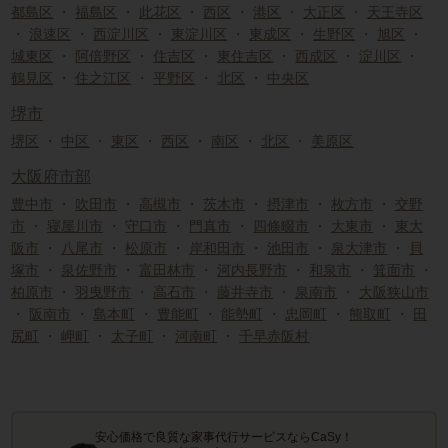
都島区
・
福島区
・
此花区
・
西区
・
港区
・
大正区
・
天王寺区
・
浪速区
・
西淀川区
・
東淀川区
・
東成区
・
生野区
・
旭区
・
城東区
・
阿倍野区
・
住吉区
・
東住吉区
・
西成区
・
淀川区
・
鶴見区
・
住之江区
・
平野区
・
北区
・
中央区
堺市
堺区
・
中区
・
東区
・
西区
・
南区
・
北区
・
美原区
大阪府市部
豊中市
・
吹田市
・
高槻市
・
茨木市
・
摂津市
・
枚方市
・
交野
市
・
寝屋川市
・
守口市
・
門真市
・
四條畷市
・
大東市
・
東大
阪市
・
八尾市
・
松原市
・
岸和田市
・
池田市
・
泉大津市
・
貝
塚市
・
泉佐野市
・
富田林市
・
河内長野市
・
和泉市
・
箕面市
・
柏原市
・
羽曳野市
・
高石市
・
藤井寺市
・
泉南市
・
大阪狭山市
・
阪南市
・
島本町
・
豊能町
・
能勢町
・
忠岡町
・
熊取町
・
田
尻町
・
岬町
・
太子町
・
河南町
・
千早赤阪村
安心価格で良質な家事代行サービスならCaSy！