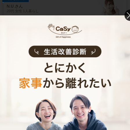
N.U.さん
20代 女性 1人暮らし
掃除をしてもらうようになって、自分も片付け
る癖がつきました。
記事全文を見る
インタビュー一覧を見る
東大阪市で働く家事代行キャストの声
家事代行キャストAさん (家事歴30年)
結婚前まで土井勝の料理学校の助手を担当しておりました。