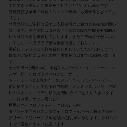
楽にできる手伝いご提案をさせていただければ幸せです。
整理整頓は家事の時短！ストレス軽減にも繋がると思ってお
ります。
整理整頓のご依頼は必ずご依頼者様のご協力＆御在宅お願い
致します。整理整頓は収納スペースの無駄な空間を有効的活
用＆分類分別を重視しております。またご依頼者様がリバウ
ンドしにくいほぼほぼ整理整頓目指しております。
事前にチャットにて打ち合わせさせていただいております。
掃除のご依頼には下記の物ご用意を当日までにお願い致しま
す。
カビキラー(初回1本)、重曹(パウダータイプ)、クリームクレ
ンザー類。あればウタマロクリーナー。
ドライシート&床用クイックルワイパー、ハンドワイパー、
使い捨てることができる雑巾数枚、メラミンスポンジ、浴室
用のスポンジ、ブラシ類(先が細いタイプと面が大きいタイ
プ、排水溝、サッシ用など)
厚手のマイクロファイバークロス2〜3枚。
ダイソーで売られているマイクロファイバー(二枚組の黄色と
グリーンのリバーシブル)があればお願い致します。クロスの
中で一番使いやすいと思います。