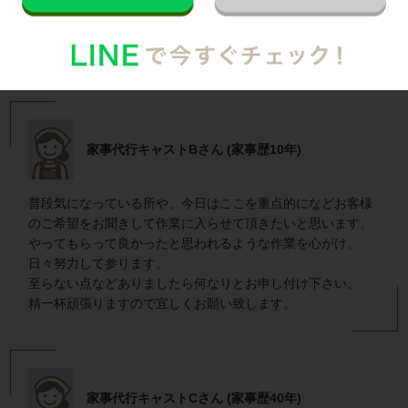
整理収納アドバイザーの1級取得を目指していますので、お
掃除以外、収納にお困りな箇所がありましたら
どんどん、ご相談下さい。
家事代行キャストBさん (家事歴10年)
普段気になっている所や、今日はここを重点的になどお客様
のご希望をお聞きして作業に入らせて頂きたいと思います。
やってもらって良かったと思われるような作業を心がけ、
日々努力して参ります。
至らない点などありましたら何なりとお申し付け下さい。
精一杯頑張りますので宜しくお願い致します。
家事代行キャストCさん (家事歴40年)