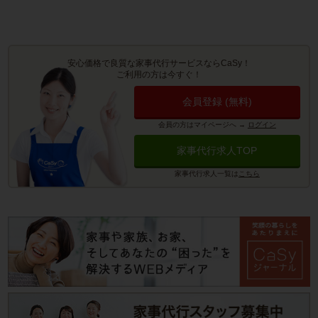
安心価格で良質な家事代行サービスならCaSy！
ご利用の方は今すぐ！
会員登録 (無料)
会員の方はマイページへ
→
ログイン
家事代行求人TOP
家事代行求人一覧は
こちら