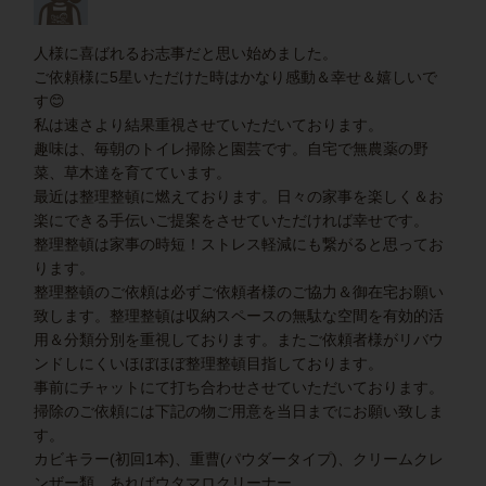
人様に喜ばれるお志事だと思い始めました。
ご依頼様に5星いただけた時はかなり感動＆幸せ＆嬉しいで
す😊
私は速さより結果重視させていただいております。
趣味は、毎朝のトイレ掃除と園芸です。自宅で無農薬の野
菜、草木達を育てています。
最近は整理整頓に燃えております。日々の家事を楽しく＆お
楽にできる手伝いご提案をさせていただければ幸せです。
整理整頓は家事の時短！ストレス軽減にも繋がると思ってお
ります。
整理整頓のご依頼は必ずご依頼者様のご協力＆御在宅お願い
致します。整理整頓は収納スペースの無駄な空間を有効的活
用＆分類分別を重視しております。またご依頼者様がリバウ
ンドしにくいほぼほぼ整理整頓目指しております。
事前にチャットにて打ち合わせさせていただいております。
掃除のご依頼には下記の物ご用意を当日までにお願い致しま
す。
カビキラー(初回1本)、重曹(パウダータイプ)、クリームクレ
ンザー類。あればウタマロクリーナー。