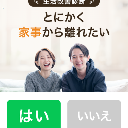
お掃除
R.M.さん
30代 男性 1人暮らし
趣味の時間を作りたいと思い家事代行の利用を
始めました。
記事全文を見る
インタビュー一覧を見る
東大阪市で働く家事代行キャストの声
家事代行キャストAさん (家事歴27年)