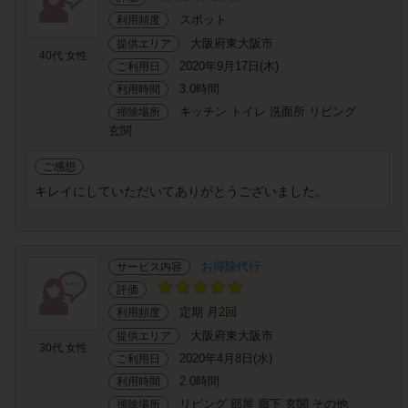
スポット
利用頻度
大阪府東大阪市
提供エリア
40代 女性
2020年9月17日(木)
ご利用日
3.0時間
利用時間
キッチン トイレ 洗面所 リビング
掃除場所
玄関
ご感想
キレイにしていただいてありがとうございました。
お掃除代行
サービス内容
評価
定期 月2回
利用頻度
大阪府東大阪市
提供エリア
30代 女性
2020年4月8日(水)
ご利用日
2.0時間
利用時間
リビング 部屋 廊下 玄関 その他
掃除場所