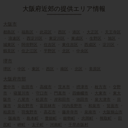
大阪府近郊の提供エリア情報
大阪市
都島区
・
福島区
・
此花区
・
西区
・
港区
・
大正区
・
天王寺区
・
浪速区
・
西淀川区
・
東淀川区
・
東成区
・
生野区
・
旭区
・
城東区
・
阿倍野区
・
住吉区
・
東住吉区
・
西成区
・
淀川区
・
鶴見区
・
住之江区
・
平野区
・
北区
・
中央区
堺市
堺区
・
中区
・
東区
・
西区
・
南区
・
北区
・
美原区
大阪府市部
豊中市
・
吹田市
・
高槻市
・
茨木市
・
摂津市
・
枚方市
・
交野
市
・
寝屋川市
・
守口市
・
門真市
・
四條畷市
・
大東市
・
東大
阪市
・
八尾市
・
松原市
・
岸和田市
・
池田市
・
泉大津市
・
貝
塚市
・
泉佐野市
・
富田林市
・
河内長野市
・
和泉市
・
箕面市
・
柏原市
・
羽曳野市
・
高石市
・
藤井寺市
・
泉南市
・
大阪狭山市
・
阪南市
・
島本町
・
豊能町
・
能勢町
・
忠岡町
・
熊取町
・
田
尻町
・
岬町
・
太子町
・
河南町
・
千早赤阪村