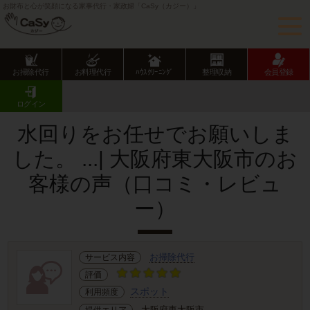
お財布と心が笑顔になる家事代行・家政婦「CaSy（カジー）」
お掃除代行
お料理代行
ﾊｳｽｸﾘｰﾆﾝｸﾞ
整理収納
会員登録
CaSy TOP
サービス提供エリアのご紹介
大阪府
大阪府市部
東大阪市
お客様の声･口コミ詳細
ログイン
水回りをお任せでお願いしま
した。 ...| 大阪府東大阪市のお
客様の声（口コミ・レビュ
ー）
お掃除代行
サービス内容
評価
スポット
利用頻度
大阪府東大阪市
提供エリア