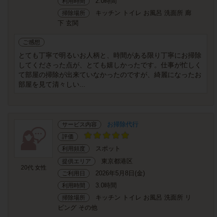
2.0時間
利用時間
キッチン トイレ お風呂 洗面所 廊
掃除場所
下 玄関
ご感想
とても丁寧で明るいお人柄と、時間がある限り丁寧にお掃除
してくださった点が、とても嬉しかったです。仕事が忙しく
て部屋の掃除が出来ていなかったのですが、綺麗になったお
部屋を見て清々しい...
お掃除代行
サービス内容
評価
スポット
利用頻度
東京都港区
提供エリア
20代 女性
2026年5月8日(金)
ご利用日
3.0時間
利用時間
キッチン トイレ お風呂 洗面所 リ
掃除場所
ビング その他