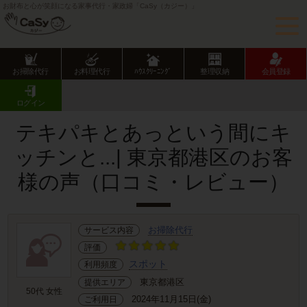
お財布と心が笑顔になる家事代行・家政婦「CaSy（カジー）」
お掃除代行
お料理代行
ﾊｳｽｸﾘｰﾆﾝｸﾞ
整理収納
会員登録
CaSy TOP
サービス提供エリアのご紹介
東京都
東京23区
港区
お客様の声･口コミ詳細
ログイン
テキパキとあっという間にキ
ッチンと...| 東京都港区のお客
様の声（口コミ・レビュー）
お掃除代行
サービス内容
評価
スポット
利用頻度
東京都港区
提供エリア
50代 女性
2024年11月15日(金)
ご利用日