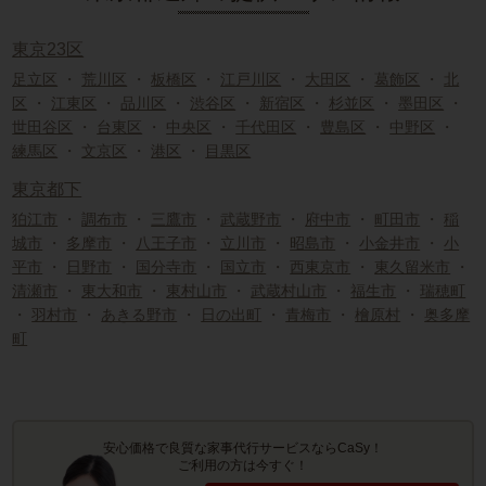
東京23区
足立区
・
荒川区
・
板橋区
・
江戸川区
・
大田区
・
葛飾区
・
北
区
・
江東区
・
品川区
・
渋谷区
・
新宿区
・
杉並区
・
墨田区
・
世田谷区
・
台東区
・
中央区
・
千代田区
・
豊島区
・
中野区
・
練馬区
・
文京区
・
港区
・
目黒区
東京都下
狛江市
・
調布市
・
三鷹市
・
武蔵野市
・
府中市
・
町田市
・
稲
城市
・
多摩市
・
八王子市
・
立川市
・
昭島市
・
小金井市
・
小
平市
・
日野市
・
国分寺市
・
国立市
・
西東京市
・
東久留米市
・
清瀬市
・
東大和市
・
東村山市
・
武蔵村山市
・
福生市
・
瑞穂町
・
羽村市
・
あきる野市
・
日の出町
・
青梅市
・
檜原村
・
奥多摩
町
安心価格で良質な家事代行サービスならCaSy！
ご利用の方は今すぐ！