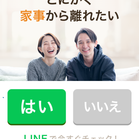
ます。
お掃除代行のサービス内容
お掃除代行のサービス料金
ご利用者インタビュー
Customer Interview
お掃除
N.U.さん
20代 女性 1人暮らし
掃除をしてもらうようになって、自分も片付け
る癖がつきました。
記事全文を見る