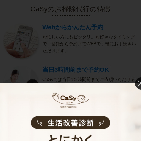
CaSyのお掃除代行の特徴
Webからかんたん予約
お忙しい方にもピッタリ。お好きなタイミング
で、登録から予約までWEBで手軽にお手続きい
ただけます。
当日3時間前まで予約OK
CaSyでは当日の3時間前までご依頼いただける
ので、思わぬ来客などで急ぎのお掃除が必要な
方にも便利です。
きめ細やかなサービス
選考をクリアし、研修を修了したキャストがサ
ービスを実施。お客様のご要望に沿ったきめ細
やかなサービスで、健やかな生活をサポートし