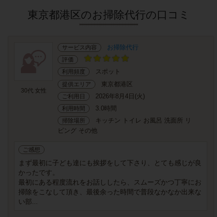
東京都港区のお掃除代行の口コミ
お掃除代行
サービス内容
評価
スポット
利用頻度
東京都港区
提供エリア
30代 女性
2026年8月4日(火)
ご利用日
3.0時間
利用時間
キッチン トイレ お風呂 洗面所 リ
掃除場所
ビング その他
ご感想
まず最初に子ども達にも挨拶をして下さり、とても感じが良
かったです。
最初にある程度流れをお話ししたら、スムーズかつ丁寧にお
掃除をこなして頂き、最後余った時間で普段なかなか出来な
い部...