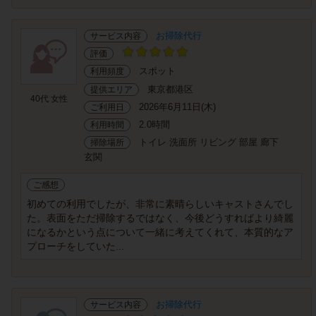
お掃除代行
サービス内容
評価
スポット
利用頻度
東京都港区
提供エリア
40代 女性
2026年6月11日(木)
ご利用日
2.0時間
利用時間
トイレ 洗面所 リビング 部屋 廊下
掃除場所
玄関
ご感想
初めての利用でしたが、非常に素晴らしいキャストさんでし
た。表面をただ掃除するではなく、今後どうすればより綺麗
になるかという点について一緒に考えてくれて、本質的なア
プローチをしていた...
お掃除代行
サービス内容