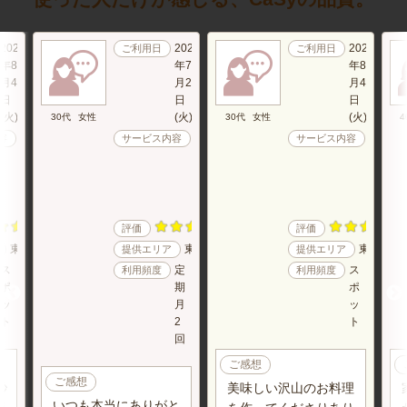
2026
2026
2026
ご利用日
ご利用日
年8
年7
年8
月4
月28
月4
日
日
日
(火)
(火)
(火)
30代
女性
30代
女性
4
お
お
お
容
サービス内容
サービス内容
掃
掃
料
除
除
理
代
代
代
行
行
行
評価
評価
東京都町田市
東京都文京区
東京都台
提供エリア
提供エリア
ス
定
ス
利用頻度
利用頻度
ポ
期
ポ
ッ
月
ッ
ト
2
ト
回
ご感想
ご感想
秒
美味しい沢山のお料理
いつも本当にありがと