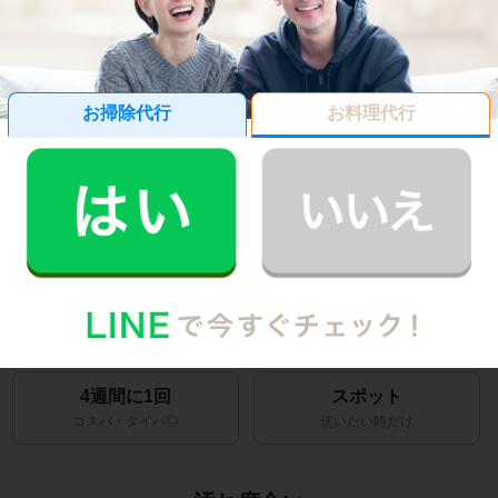
らいの時間と料金がかかるのかわからない…」
そんな方は、この料金シミュレーターで料金や必要な時間
をお見積りいただけます。
お掃除代行
お料理代行
ご利用頻度
1週間に1回
2週間に1回
1時間から利用可能
1番人気
4週間に1回
スポット
コスパ・タイパ◎
使いたい時だけ