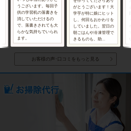
柄
を作ってくださりあり
うございます。毎回子
で
がとうございます！大
供の学習机の落書きを
す
学芋が特に娘にヒット
消していただけるの
お
し、何回もおかわりを
で、落書きされても大
誠
していました。翌日の
らかな気持ちでいられ
寧
朝ごはんや冷凍管理で
ます。
きるものも、助...
お客様の声･口コミをもっと見る