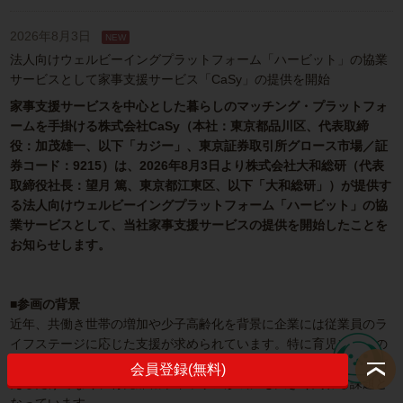
2026年8月3日
法人向けウェルビーイングプラットフォーム「ハービット」の協業
サービスとして家事支援サービス「CaSy」の提供を開始
家事支援サービスを中心とした暮らしのマッチング・プラットフォ
ームを手掛ける株式会社CaSy（本社：東京都品川区、代表取締
役：加茂雄一、以下「カジー」、東京証券取引所グロース市場／証
券コード：9215）は、2026年8月3日より株式会社大和総研（代表
取締役社長：望月 篤、東京都江東区、以下「大和総研」）が提供す
る法人向けウェルビーイングプラットフォーム「ハービット」の協
業サービスとして、当社家事支援サービスの提供を開始したことを
お知らせします。
■参画の背景
近年、共働き世帯の増加や少子高齢化を背景に企業には従業員のラ
イフステージに応じた支援が求められています。特に育児や家事の
負担は従業員の心身の健康や生産性、エンゲージメントに影響を与
会員登録(無料)
えるだけでなく、育児離職やキャリア形成にも大きく関わる課題と