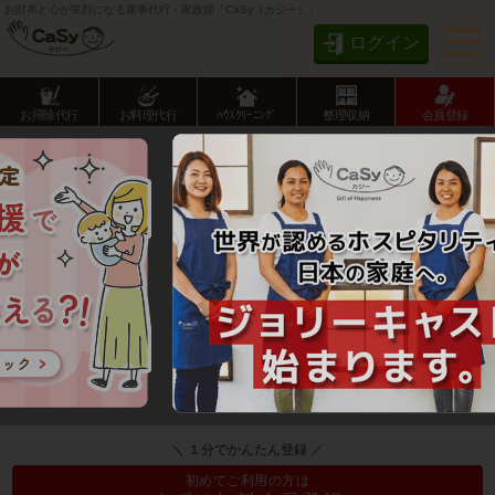
お財布と心が笑顔になる家事代行・家政婦「CaSy（カジー）」
ログイン
お掃除代行
お料理代行
ﾊｳｽｸﾘｰﾆﾝｸﾞ
整理収納
会員登録
ログイン
＼ １分でかんたん登録 ／
初めてご利用の方は