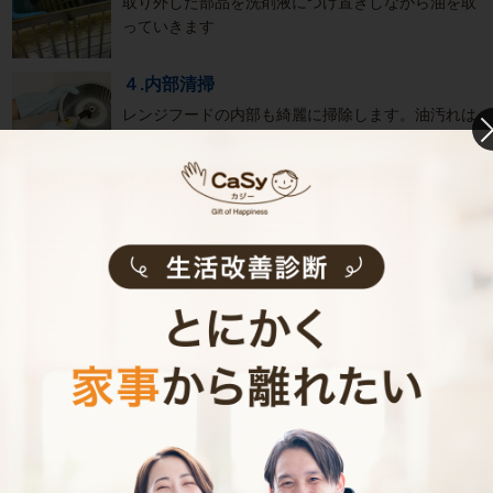
取り外した部品を洗剤液につけ置きしながら油を取
っていきます
４.内部清掃
レンジフードの内部も綺麗に掃除します。油汚れは
専用のブラシ･ヘラを使用して念入りに除去します
５.仕上げ
部品を戻し、全体の拭き上げなどを行って終了です
おすすめ関連メニュー
キッチン
換気ダクト