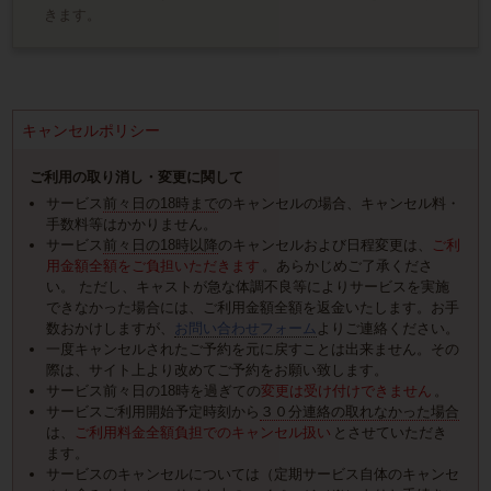
きます。
キャンセルポリシー
ご利用の取り消し・変更に関して
サービス
前々日の18時まで
のキャンセルの場合、キャンセル料・
手数料等はかかりません。
サービス
前々日の18時以降
のキャンセルおよび日程変更は、
ご利
用金額全額をご負担いただきます
。あらかじめご了承くださ
い。 ただし、キャストが急な体調不良等によりサービスを実施
できなかった場合には、ご利用金額全額を返金いたします。お手
数おかけしますが、
お問い合わせフォーム
よりご連絡ください。
一度キャンセルされたご予約を元に戻すことは出来ません。その
際は、サイト上より改めてご予約をお願い致します。
サービス前々日の18時を過ぎての
変更は受け付けできません
。
サービスご利用開始予定時刻から
３０分連絡の取れなかった場合
は、
ご利用料金全額負担でのキャンセル扱い
とさせていただき
ます。
サービスのキャンセルについては（定期サービス自体のキャンセ