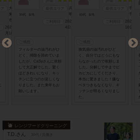
評価
評価
大阪府
兵庫県
千葉県
リア
提供エリア
提供エリア
東大阪
明石市
千葉市
30代
女性
40代
女性
市
2024年8月
2025年
ご利用日
ご利用日
2024年10
4日
10日
日
月18日
ご感想
ご感想
フィルターの油汚れがひ
換気扇の油汚れがひど
どく、掃除を諦めていま
く、自分ではどうにもな
したが、CaSyさんに依頼
らなかったので依頼しま
して大正解でした。驚く
した。分解して中までピ
ほどきれいになり、キッ
カピカにしてくださり、
チンに立つのが楽しくな
本当に驚きました！嫌な
に
りました。また来年もお
ベタつきもなくなり、キ
願いします。
ッチンが明るくなりまし
た。
レンジフードクリーニング
T.D.さん
30代 / 共働き