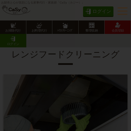
お財布と心が笑顔になる家事代行・家政婦「CaSy（カジー）」
ログイン
お掃除代行
お料理代行
ﾊｳｽｸﾘｰﾆﾝｸﾞ
整理収納
会員登録
CaSy TOP
ハウスクリーニング
レンジフードクリーニング
ログイン
レンジフードクリーニング