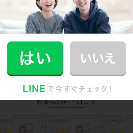
パックメニュー
その他のメニュー
エアコン
浴室
フローリング
窓・網戸
洗濯機
ソファ
庭・ベランダ
コーティング
空室清掃
室内除菌
墓参り代行
お客様の声・口コミ
ードクリーニ
レンジフードクリーニ
レンジフードクリーニ
ング
ング