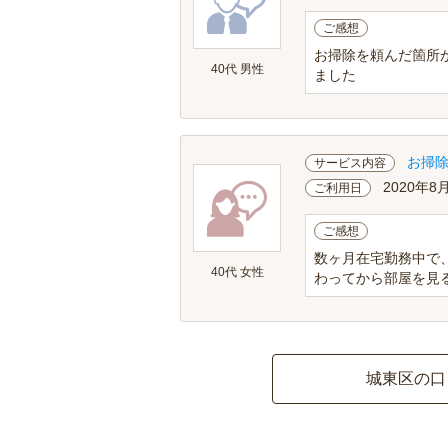
ご感想
お掃除を頼んだ箇所
40代 男性
ました
お掃
サービス内容
2020年8
ご利用日
ご感想
数ヶ月在宅勤務中で
40代 女性
わってから部屋を見る
城東区の口