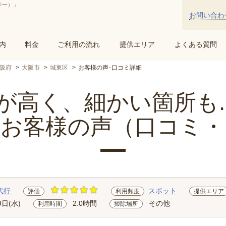
ジー）」
お問い合わ
内
料金
ご利用の流れ
提供エリア
よくある質問
阪府
大阪市
城東区
お客様の声･口コミ詳細
が高く、細かい箇所も..
のお客様の声（口コミ・
代行
スポット
評価
利用頻度
提供エリア
9日(水)
2.0時間
その他
利用時間
掃除場所