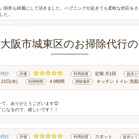
い箇所も綺麗にして頂きました。ハプニングが起きても柔軟な対応をさ
した。
府大阪市城東区のお掃除代行の
除代行
定期 月1回
評価
利用頻度
提供エ
月22日(水)
4.0時間
キッチン トイレ 洗面
利用時間
掃除場所
いて、ありがとうございます😊
イになるので、嬉しいです！！
除代行
スポット
評価
利用頻度
提供エリ