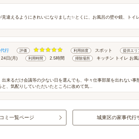
が見違えるようにきれいになりました✨とくに、お風呂の壁や鏡、トイ
除代行
スポット
評価
利用頻度
提供エリ
月24日(月)
2.5時間
キッチン トイレ お風
利用時間
掃除場所
、出来るだけ会議等の少ない日を選んでも、中々仕事部屋を出れない事
と、気配りしていただいたところに改めて気...
コミ一覧ページ
城東区の家事代行