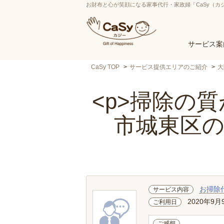
お財布と心が笑顔になる家事代行・家政婦「CaSy（カ
サービス案
CaSy TOP
サービス提供エリアのご紹介
大
<p>掃除の質
市城東区
お掃除
サービス内容
2020年9月
ご利用日
ご感想