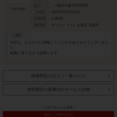
大阪府大阪市阿倍野区
提供エリア
30代 女性
2021年2月24日(水)
ご利用日
2.0時間
利用時間
キッチン トイレ お風呂 洗面所
掃除場所
ご感想
今日も、ピカピカに掃除してくださりありがとうございまし
た
綺麗に保てるよう頑張ります
阿倍野区の口コミ一覧ページ
阿倍野区の家事代行サービス詳細
＼ １分でかんたん登録 ／
初めてご利用の方は