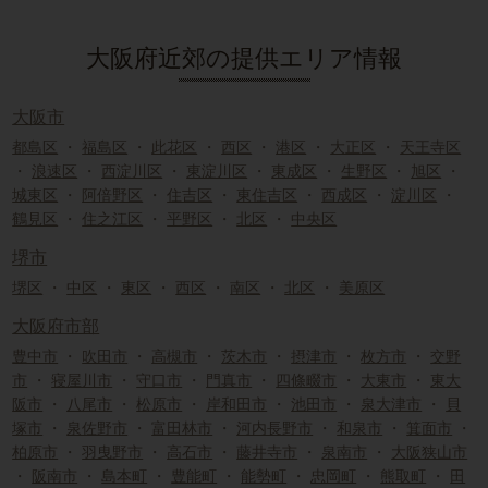
大阪府近郊の提供エリア情報
大阪市
都島区
・
福島区
・
此花区
・
西区
・
港区
・
大正区
・
天王寺区
・
浪速区
・
西淀川区
・
東淀川区
・
東成区
・
生野区
・
旭区
・
城東区
・
阿倍野区
・
住吉区
・
東住吉区
・
西成区
・
淀川区
・
鶴見区
・
住之江区
・
平野区
・
北区
・
中央区
堺市
堺区
・
中区
・
東区
・
西区
・
南区
・
北区
・
美原区
大阪府市部
豊中市
・
吹田市
・
高槻市
・
茨木市
・
摂津市
・
枚方市
・
交野
市
・
寝屋川市
・
守口市
・
門真市
・
四條畷市
・
大東市
・
東大
阪市
・
八尾市
・
松原市
・
岸和田市
・
池田市
・
泉大津市
・
貝
塚市
・
泉佐野市
・
富田林市
・
河内長野市
・
和泉市
・
箕面市
・
柏原市
・
羽曳野市
・
高石市
・
藤井寺市
・
泉南市
・
大阪狭山市
・
阪南市
・
島本町
・
豊能町
・
能勢町
・
忠岡町
・
熊取町
・
田