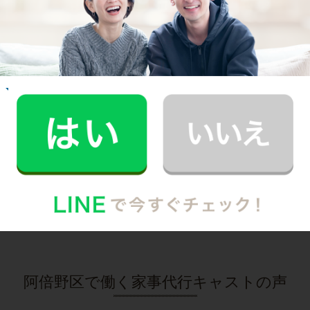
趣味の時間を作りたいと思い家事代行の利用を
始めました。
記事全文を見る
お掃除
M.T.さん
30代 共働き 子育て中
まるで実家の母親が家事を手伝いにきてくれた
安心感。
記事全文を見る
インタビュー一覧を見る
阿倍野区で働く家事代行キャストの声