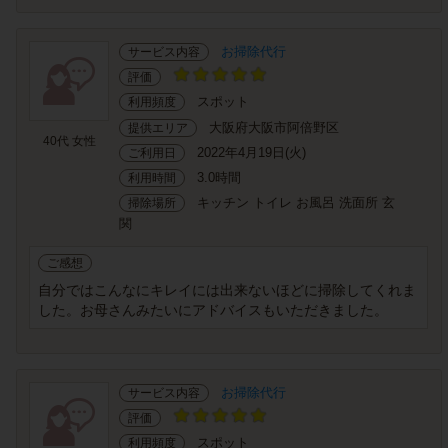
お掃除代行
サービス内容
評価
スポット
利用頻度
大阪府大阪市阿倍野区
提供エリア
40代 女性
2022年4月19日(火)
ご利用日
3.0時間
利用時間
キッチン トイレ お風呂 洗面所 玄
掃除場所
関
ご感想
自分ではこんなにキレイには出来ないほどに掃除してくれま
した。お母さんみたいにアドバイスもいただきました。
お掃除代行
サービス内容
評価
スポット
利用頻度