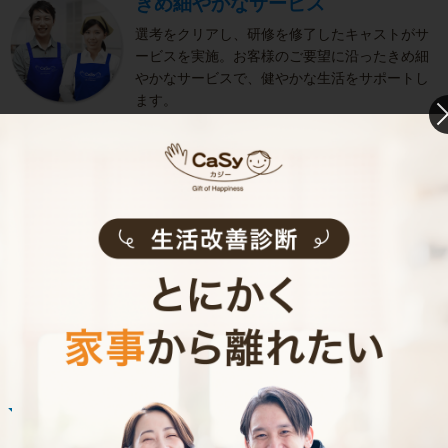
きめ細やかなサービス
選考をクリアし、研修を修了したキャストがサ
ービスを実施。お客様のご要望に沿ったきめ細
やかなサービスで、健やかな生活をサポートし
ます。
お掃除代行のサービス内容
お掃除代行のサービス料金
ご利用者インタビュー
Customer Interview
お掃除
R.M.さん
30代 男性 1人暮らし