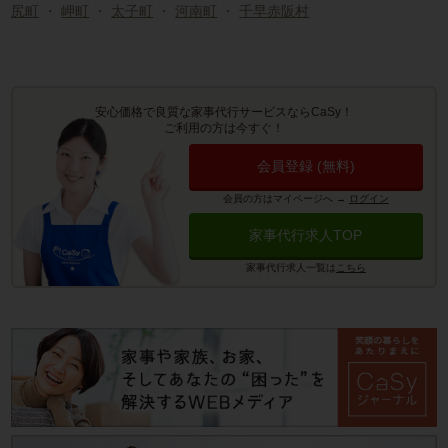
尻町
・
岬町
・
太子町
・
河南町
・
千早赤阪村
安心価格で良質な家事代行サービスならCaSy！
ご利用の方は今すぐ！
会員登録 (無料)
会員の方はマイページへ
→
ログイン
家事代行求人TOP
家事代行求人一覧は
こちら