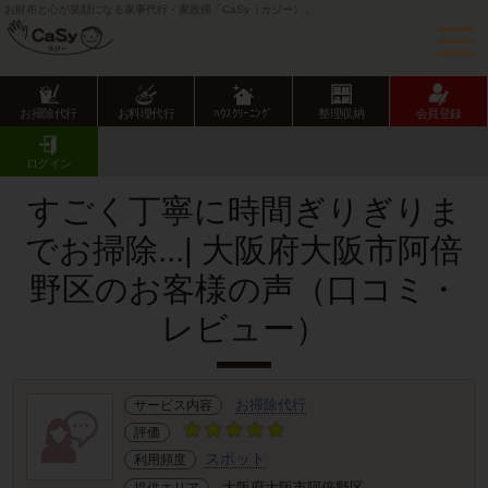
お財布と心が笑顔になる家事代行・家政婦「CaSy（カジー）」
お掃除代行
お料理代行
ﾊｳｽｸﾘｰﾆﾝｸﾞ
整理収納
会員登録
CaSy TOP
サービス提供エリアのご紹介
大阪府
大阪市
阿倍野区
お客様の声･口コミ詳細
ログイン
すごく丁寧に時間ぎりぎりま
でお掃除...| 大阪府大阪市阿倍
野区のお客様の声（口コミ・
レビュー）
お掃除代行
サービス内容
評価
スポット
利用頻度
大阪府大阪市阿倍野区
提供エリア