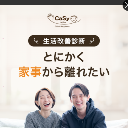
ご利用者インタビュー
Customer Interview
お料理
M.K.さん
30代 共働き 子育て中
子どもとコミュニケーションをとる時間が増え
ました！
記事全文を見る
お料理
A.T.さん
30代 共働き 育児休暇中
栄養バランスの取れた食事を摂れるのが魅力で
す！
記事全文を見る