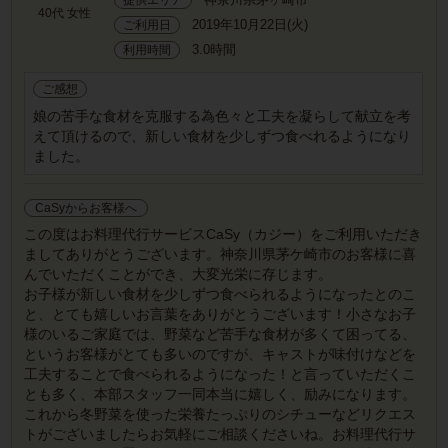
40代 女性
2019年10月22日(火)
ご利用日
3.0時間
利用時間
ご感想
娘の苦手な食材を克服する為色々と工夫を凝らして献立を考
えて頂けるので、新しい食材を少しずつ食べれるようになり
ました。
CaSyからお客様へ
この度はお料理代行サービスCaSy（カジー）をご利用いただき
ましてありがとうございます。神奈川県茅ケ崎市のお客様に喜
んでいただくことができ、大変光栄に存じます。
お子様が新しい食材を少しずつ食べられるようになったとのこ
と、とても嬉しいお言葉をありがとうございます！小さなお子
様のいるご家庭では、野菜など苦手な食材が多くて困ってる、
というお客様がとても多いのですが、キャストが味付けなどを
工夫することで食べられるようになった！と言っていただくこ
とも多く、本部スタッフ一同本当に嬉しく、励みになります。
これから冬野菜を使った栄養たっぷりのシチューなどリクエス
トがございましたらお気軽にご相談くださいね。お料理代行サ