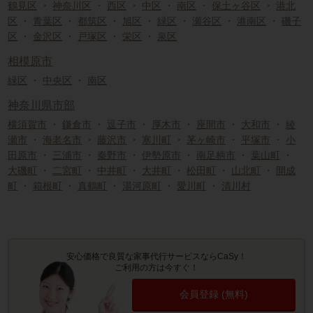
鶴見区
・
神奈川区
・
西区
・
中区
・
南区
・
保土ヶ谷区
・
港北
区
・
青葉区
・
都筑区
・
旭区
・
緑区
・
瀬谷区
・
港南区
・
磯子
区
・
金沢区
・
戸塚区
・
栄区
・
泉区
相模原市
緑区
・
中央区
・
南区
神奈川県市部
横須賀市
・
鎌倉市
・
逗子市
・
厚木市
・
座間市
・
大和市
・
綾
瀬市
・
海老名市
・
藤沢市
・
寒川町
・
茅ヶ崎市
・
平塚市
・
小
田原市
・
三浦市
・
秦野市
・
伊勢原市
・
南足柄市
・
葉山町
・
大磯町
・
二宮町
・
中井町
・
大井町
・
松田町
・
山北町
・
開成
町
・
箱根町
・
真鶴町
・
湯河原町
・
愛川町
・
清川村
安心価格で良質な家事代行サービスならCaSy！
ご利用の方は今すぐ！
会員登録 (無料)