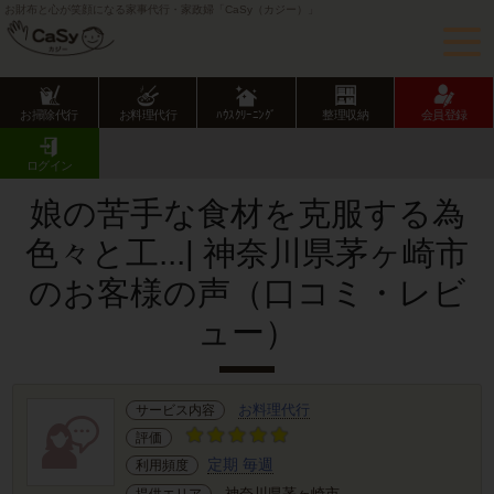
お財布と心が笑顔になる家事代行・家政婦「CaSy（カジー）」
お掃除代行
お料理代行
ﾊｳｽｸﾘｰﾆﾝｸﾞ
整理収納
会員登録
CaSy TOP
サービス提供エリアのご紹介
神奈川県
神奈川県市部
茅ヶ崎市
お客様の声･口コミ詳細
ログイン
娘の苦手な食材を克服する為
色々と工...| 神奈川県茅ヶ崎市
のお客様の声（口コミ・レビ
ュー）
お料理代行
サービス内容
評価
定期 毎週
利用頻度
神奈川県茅ヶ崎市
提供エリア