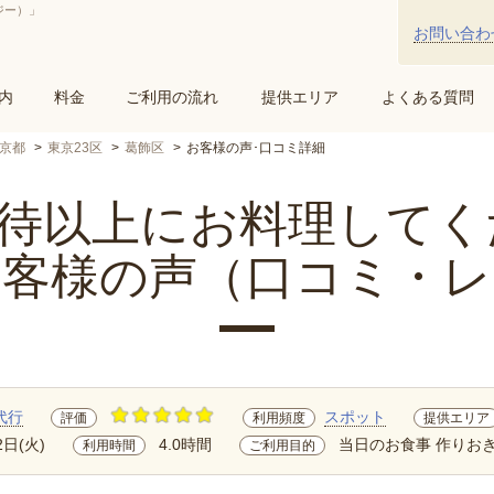
ジー）」
お問い合わ
内
料金
ご利用の流れ
提供エリア
よくある質問
京都
東京23区
葛飾区
お客様の声･口コミ詳細
以上にお料理してくだ.
お客様の声（口コミ・レ
代行
スポット
評価
利用頻度
提供エリア
2日(火)
4.0時間
当日のお食事 作りおき
利用時間
ご利用目的