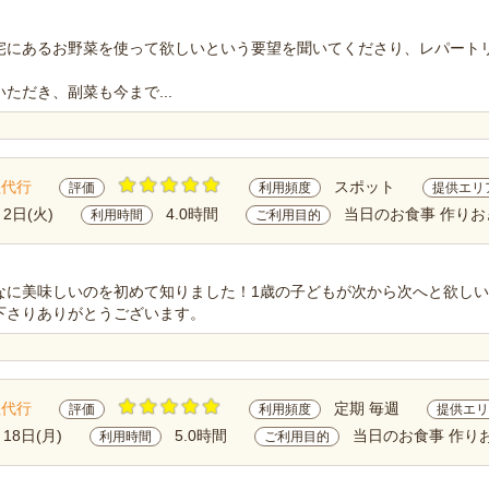
宅にあるお野菜を使って欲しいという要望を聞いてくださり、レパート
ただき、副菜も今まで...
理代行
スポット
評価
利用頻度
提供エリ
月2日(火)
4.0時間
当日のお食事 作りお
利用時間
ご利用目的
なに美味しいのを初めて知りました！1歳の子どもが次から次へと欲し
下さりありがとうございます。
理代行
定期 毎週
評価
利用頻度
提供エリ
月18日(月)
5.0時間
当日のお食事 作り
利用時間
ご利用目的