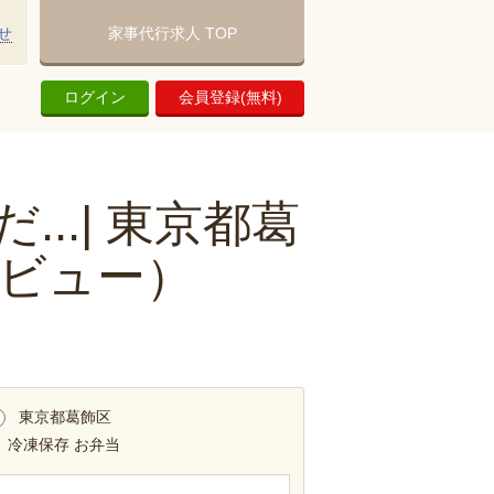
せ
家事代行求人 TOP
ログイン
会員登録(無料)
..| 東京都葛
ビュー）
東京都葛飾区
 冷凍保存 お弁当