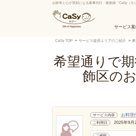
お財布と心が笑顔になる家事代行・家政婦「CaSy（カ
サービス案
CaSy TOP
サービス提供エリアのご紹介
東
希望通りで期待
飾区の
お料理
サービス内容
2025年9月
ご利用日
ご感想