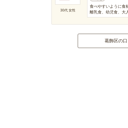
食べやすいように食
30代 女性
離乳食、幼児食、大
葛飾区の口