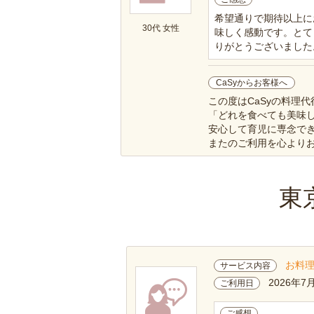
希望通りで期待以上に
30代 女性
味しく感動です。とて
りがとうございました
CaSyからお客様へ
この度はCaSyの料理
「どれを食べても美味
安心して育児に専念で
またのご利用を心より
東
お料
サービス内容
2026年7
ご利用日
ご感想