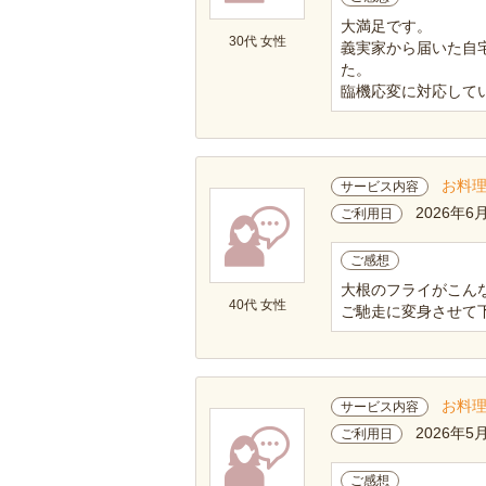
大満足です。
30代 女性
義実家から届いた自
た。
臨機応変に対応してい
お料
サービス内容
2026年6
ご利用日
ご感想
大根のフライがこん
40代 女性
ご馳走に変身させて
お料
サービス内容
2026年5
ご利用日
ご感想