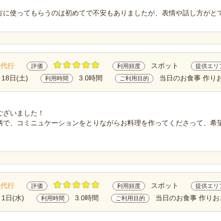
方に使ってもらうのは初めてで不安もありましたが、表情や話し方がと
理代行
スポット
評価
利用頻度
提供エリ
月18日(土)
3.0時間
当日のお食事 作り
利用時間
ご利用目的
ございました！
柄で、コミニュケーションをとりながらお料理を作ってくださって、希
理代行
スポット
評価
利用頻度
提供エリ
月1日(水)
3.0時間
当日のお食事 作りお
利用時間
ご利用目的