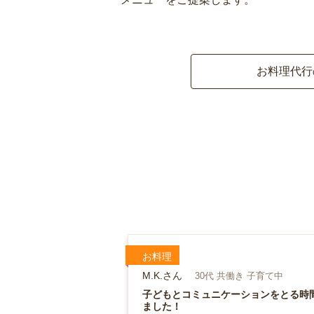
お料理代行
お料理
M.K.さん
30代 共働き 子育て中
子どもとコミュニケーションをとる時
ました！