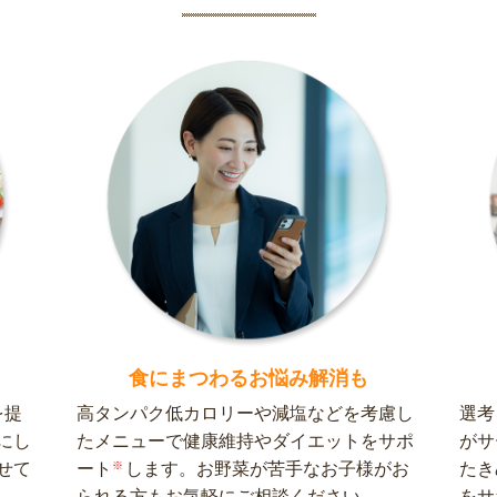
食にまつわるお悩み解消も
を提
高タンパク低カロリーや減塩などを考慮し
選考
にし
たメニューで健康維持やダイエットをサポ
がサ
せて
ート
※
します。お野菜が苦手なお子様がお
たき
られる方もお気軽にご相談ください。
をサ