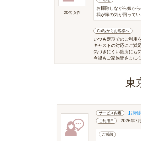
お掃除しながら娘から
20代 女性
我が家の気が回ってい
CaSyからお客様へ
いつも定期でのご利用
キャストの対応にご満
気づきにくい箇所にも
今後もご家族皆さまに
東
お掃
サービス内容
2026年7
ご利用日
ご感想