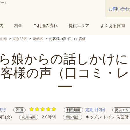
ジー）」
お問い合わ
内
料金
ご利用の流れ
提供エリア
よくある質問
京都
東京23区
葛飾区
お客様の声･口コミ詳細
娘からの話しかけにも.
お客様の声（口コミ・レ
代行
定期 月2回
評価
利用頻度
提供エリ
8日(火)
2.0時間
キッチン トイレ 洗面所
利用時間
掃除場所