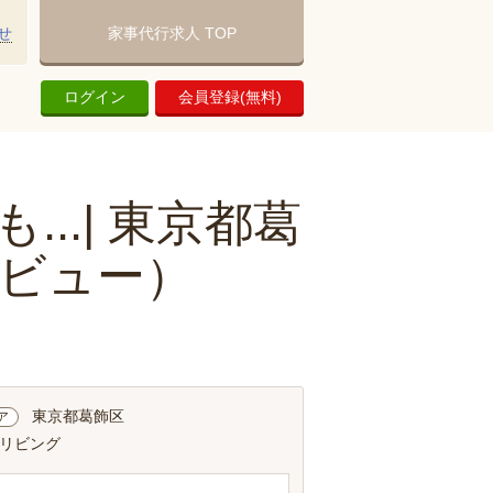
せ
家事代行求人 TOP
ログイン
会員登録(無料)
..| 東京都葛
ビュー）
東京都葛飾区
ア
 リビング