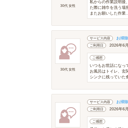
私からの作業説明後
30代 女性
た際に雑巾を洗う場
またお願いした作業..
お掃
サービス内容
2026年6
ご利用日
ご感想
いつもお世話になっ
30代 女性
お風呂はトイレ、玄
シンクに残っていた食
お掃
サービス内容
2026年6
ご利用日
ご感想