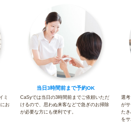
当日3時間前まで予約OK
イミ
CaSyでは当日の3時間前までご依頼いただ
選考
軽にお
けるので、思わぬ来客などで急ぎのお掃除
がサ
が必要な方にも便利です。
たき
をサ