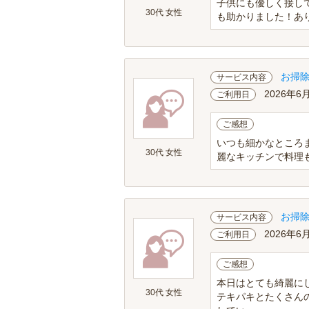
子供にも優しく接し
30代 女性
も助かりました！あ
お掃
サービス内容
2026年6
ご利用日
ご感想
いつも細かなところ
30代 女性
麗なキッチンで料理
お掃
サービス内容
2026年6
ご利用日
ご感想
本日はとても綺麗に
30代 女性
テキパキとたくさん