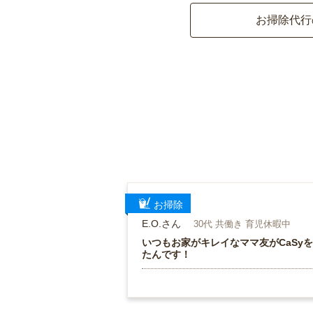
お掃除代行
お掃除
E.O.さん
30代 共働き 育児休暇中
いつもお家がキレイなママ友がCaSy
たんです！