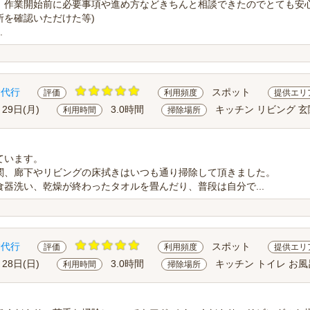
、作業開始前に必要事項や進め方などきちんと相談できたのでとても安
所を確認いただけた等)
.
除代行
スポット
評価
利用頻度
提供エリ
月29日(月)
3.0時間
キッチン リビング 玄
利用時間
掃除場所
ています。
関、廊下やリビングの床拭きはいつも通り掃除して頂きました。
器洗い、乾燥が終わったタオルを畳んだり、普段は自分で...
除代行
スポット
評価
利用頻度
提供エリ
月28日(日)
3.0時間
キッチン トイレ お風
利用時間
掃除場所