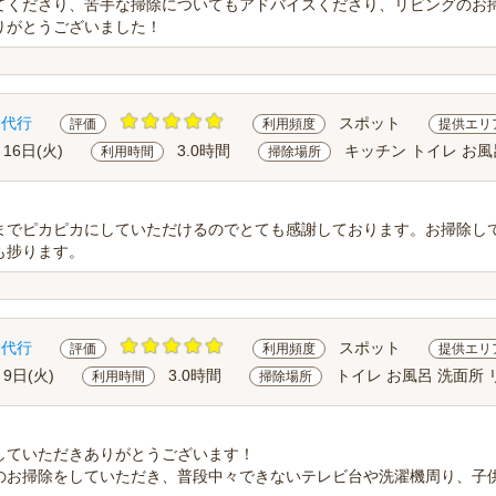
てくださり、苦手な掃除についてもアドバイスくださり、リビングのお
りがとうございました！
除代行
スポット
評価
利用頻度
提供エリ
月16日(火)
3.0時間
キッチン トイレ お風
利用時間
掃除場所
までピカピカにしていただけるのでとても感謝しております。お掃除し
も捗ります。
除代行
スポット
評価
利用頻度
提供エリ
月9日(火)
3.0時間
トイレ お風呂 洗面所 
利用時間
掃除場所
していただきありがとうございます！
のお掃除をしていただき、普段中々できないテレビ台や洗濯機周り、子