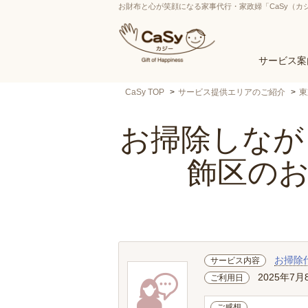
お財布と心が笑顔になる家事代行・家政婦「CaSy（カ
サービス案
CaSy TOP
サービス提供エリアのご紹介
東
お掃除しながら
飾区の
お掃除
サービス内容
2025年7月
ご利用日
ご感想