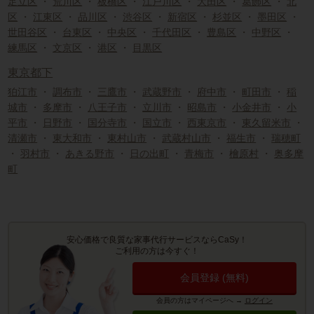
足立区
・
荒川区
・
板橋区
・
江戸川区
・
大田区
・
葛飾区
・
北
区
・
江東区
・
品川区
・
渋谷区
・
新宿区
・
杉並区
・
墨田区
・
世田谷区
・
台東区
・
中央区
・
千代田区
・
豊島区
・
中野区
・
練馬区
・
文京区
・
港区
・
目黒区
東京都下
狛江市
・
調布市
・
三鷹市
・
武蔵野市
・
府中市
・
町田市
・
稲
城市
・
多摩市
・
八王子市
・
立川市
・
昭島市
・
小金井市
・
小
平市
・
日野市
・
国分寺市
・
国立市
・
西東京市
・
東久留米市
・
清瀬市
・
東大和市
・
東村山市
・
武蔵村山市
・
福生市
・
瑞穂町
・
羽村市
・
あきる野市
・
日の出町
・
青梅市
・
檜原村
・
奥多摩
町
安心価格で良質な家事代行サービスならCaSy！
ご利用の方は今すぐ！
会員登録 (無料)
会員の方はマイページへ
→
ログイン