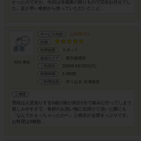
かったのですが、今回は冷蔵庫の残りもので完全お任せでし
た。足が早い食材から使っていただいたこと...
お料理代行
サービス内容
評価
スポット
利用頻度
東京都港区
提供エリア
40代 男性
2026年4月26日(日)
ご利用日
3.0時間
利用時間
作りおき 冷凍保存
ご利用目的
ご感想
普段は人見知りする3歳の娘が来訪1分で絡みに行ってしまう
親しみやすさで、食材のお買い物に出掛けて頂いた際にも
「なんでかえっちゃったのー」と残念がる懐きっぷりです。
お料理は9種類...