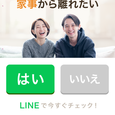
お料理
A.T.さん
30代 共働き 育児休暇中
栄養バランスの取れた食事を摂れるのが魅力で
す！
記事全文を見る
お料理
U.I.さん
40代 男性 1人暮らし
食生活を改善したいと思い料理代行をお願いし
ています。
記事全文を見る
インタビュー一覧を見る