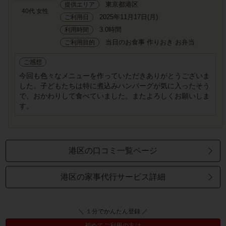
東京都港区
提供エリア
40代 女性
2025年11月17日(月)
ご利用日
3.0時間
利用時間
当日のお食事 作りおき お弁当
ご利用目的
ご感想
今回も色々なメニューを作っていただきありがとうございま
した。子どもたちは特に煮込みハンバーグが気に入ったそう
で、おかわりして食べていました。またよろしくお願いしま
す。
港区の口コミ一覧ページ
港区の家事代行サービス詳細
＼ １分でかんたん登録 ／
初めてご利用の方は