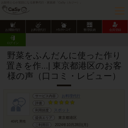
お財布と心が笑顔になる家事代行・家政婦「CaSy（カジー）」
お掃除代行
お料理代行
ﾊｳｽｸﾘｰﾆﾝｸﾞ
整理収納
会員登録
CaSy TOP
サービス提供エリアのご紹介
東京都
東京23区
港区
お客様の声･口コミ詳細
ログイン
野菜をふんだんに使った作り
置きを作...| 東京都港区のお客
様の声（口コミ・レビュー）
お料理代行
サービス内容
評価
スポット
利用頻度
東京都港区
提供エリア
40代 男性
2024年10月28日(月)
ご利用日