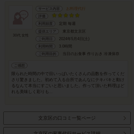
お料理代行
サービス内容
評価
定期 毎週
利用頻度
東京都文京区
提供エリア
30代 女性
2024年5月4日(土)
ご利用日
3.0時間
利用時間
当日のお食事 作りおき 冷凍保存
ご利用目的
ご感想
限られた時間の中で目いっぱいたくさんの品数を作ってくだ
さり驚きました。初めて入る台所であんなにテキパキと動け
るなんて本当にすごいと思いました。作って頂いた料理はど
れも美味しく彩りも...
文京区の口コミ一覧ページ
文京区の家事代行サービス詳細