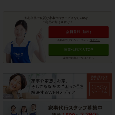
安心価格で良質な家事代行サービスならCaSy！
ご利用の方は今すぐ！
会員登録 (無料)
会員の方はマイページへ
→
ログイン
家事代行求人TOP
家事代行求人一覧は
こちら