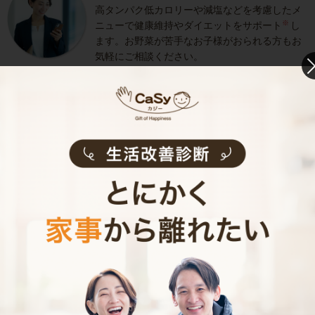
高タンパク低カロリーや減塩などを考慮したメ
※
ニューで健康維持やダイエットをサポート
し
ます。お野菜が苦手なお子様がおられる方もお
気軽にご相談ください。
医学的な治療･健康増進および減量などの効果を保
証するものではありません。
きめ細やかなサービス
選考をクリアし、研修を修了したキャストがサ
ービスを実施。お客様のご要望に沿ったきめ細
やかなサービスで、健やかな生活をサポートし
ます。
お料理代行のサービス内容
お料理代行のサービス料金