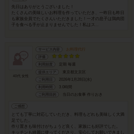
先日はありがとうございました！
たくさんの美味しいお料理を作っていただき、一昨日も昨日
も家族全員でたくさんいただきました！一才の息子は鶏肉団
子を食べる手が止まりませんでした！私はス...
お料理代行
サービス内容
評価
定期 毎週
利用頻度
東京都文京区
提供エリア
40代 女性
2026年1月28日(水)
ご利用日
3.0時間
利用時間
当日のお食事 作りおき
ご利用目的
ご感想
とても丁寧に対応していただき、料理もどれも美味しく大満
足でした。
作り置きも味付けがちょうど良く、家族にも好評でした。
キッチンも綺麗に使ってくださり、安心してお願いできまし