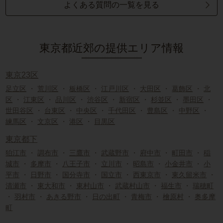
よくある質問の一覧を見る
東京都近郊の提供エリア情報
東京23区
足立区
・
荒川区
・
板橋区
・
江戸川区
・
大田区
・
葛飾区
・
北
区
・
江東区
・
品川区
・
渋谷区
・
新宿区
・
杉並区
・
墨田区
・
世田谷区
・
台東区
・
中央区
・
千代田区
・
豊島区
・
中野区
・
練馬区
・
文京区
・
港区
・
目黒区
東京都下
狛江市
・
調布市
・
三鷹市
・
武蔵野市
・
府中市
・
町田市
・
稲
城市
・
多摩市
・
八王子市
・
立川市
・
昭島市
・
小金井市
・
小
平市
・
日野市
・
国分寺市
・
国立市
・
西東京市
・
東久留米市
・
清瀬市
・
東大和市
・
東村山市
・
武蔵村山市
・
福生市
・
瑞穂町
・
羽村市
・
あきる野市
・
日の出町
・
青梅市
・
檜原村
・
奥多摩
町