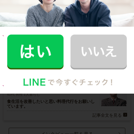
ご利用者インタビュー
Customer Interview
お料理
A.T.さん
30代 共働き 育児休暇中
栄養バランスの取れた食事を摂れるのが魅力で
す！
記事全文を見る
お料理
U.I.さん
40代 男性 1人暮らし
食生活を改善したいと思い料理代行をお願いし
ています。
記事全文を見る