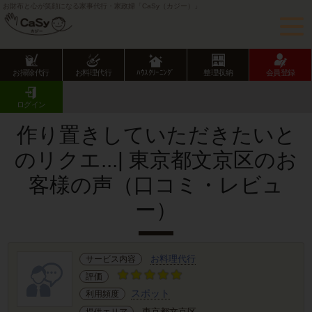
お財布と心が笑顔になる家事代行・家政婦「CaSy（カジー）」
お掃除代行
お料理代行
ﾊｳｽｸﾘｰﾆﾝｸﾞ
整理収納
会員登録
CaSy TOP
サービス提供エリアのご紹介
東京都
東京23区
文京区
お客様の声･口コミ詳細
ログイン
作り置きしていただきたいと
のリクエ...| 東京都文京区のお
客様の声（口コミ・レビュ
ー）
お料理代行
サービス内容
評価
スポット
利用頻度
東京都文京区
提供エリア