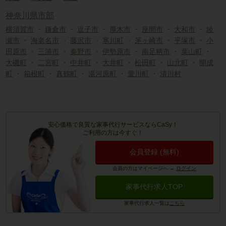
神奈川県市部
横須賀市
・
鎌倉市
・
逗子市
・
厚木市
・
座間市
・
大和市
・
綾
瀬市
・
海老名市
・
藤沢市
・
寒川町
・
茅ヶ崎市
・
平塚市
・
小
田原市
・
三浦市
・
秦野市
・
伊勢原市
・
南足柄市
・
葉山町
・
大磯町
・
二宮町
・
中井町
・
大井町
・
松田町
・
山北町
・
開成
町
・
箱根町
・
真鶴町
・
湯河原町
・
愛川町
・
清川村
安心価格で良質な家事代行サービスならCaSy！
ご利用の方は今すぐ！
会員登録 (無料)
会員の方はマイページへ
→
ログイン
家事代行求人TOP
家事代行求人一覧は
こちら