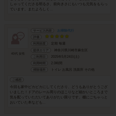
しゃってくださる明るさ、前向きさにもいつも元気をもらっ
ています。またよろしく...
お掃除代行
サービス内容
評価
定期 毎週
利用頻度
神奈川県川崎市麻生区
提供エリア
40代 女性
2025年5月24日(土)
ご利用日
2.0時間
利用時間
トイレ お風呂 洗面所 その他
掃除場所
ご感想
今回も家中ピカピカにしてくださり、どうもありがとうござ
いました！ドアのレール周りのほこりなど細かいところまで
気を配っていただいてありがたい限りです。棚にごちゃっと
おいていた本なども...