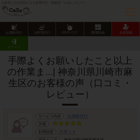
お財布と心が笑顔になる家事代行・家政婦「CaSy（カジー）」
お掃除代行
お料理代行
ﾊｳｽｸﾘｰﾆﾝｸﾞ
整理収納
会員登録
CaSy TOP
サービス提供エリアのご紹介
神奈川県
川崎市
麻生区
お客様の声･口コミ詳細
ログイン
手際よくお願いしたこと以上
の作業ま...| 神奈川県川崎市麻
生区のお客様の声（口コミ・
レビュー）
お掃除代行
サービス内容
評価
スポット
利用頻度
神奈川県川崎市麻生区
提供エリア