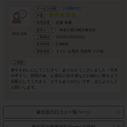
お掃除代行
サービス内容
評価
定期 毎週
利用頻度
神奈川県川崎市麻生区
提供エリア
40代 女性
2025年5月6日(火)
ご利用日
2.0時間
利用時間
トイレ お風呂 洗面所 その他
掃除場所
ご感想
家中きれいにしてくださり、ありがとうございました！巾木
や手すり、照明の傘、お風呂の排水溝などの細かい部分まで
目配りしてくださり、とてもありがたいです。またよろしく
お願いします。
麻生区の口コミ一覧ページ
麻生区の家事代行サービス詳細