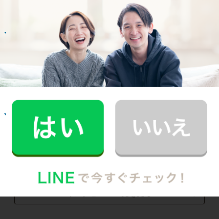
Customer Interview
お掃除
N.U.さん
20代 女性 1人暮らし
掃除をしてもらうようになって、自分も片付け
る癖がつきました。
記事全文を見る
お掃除
M.T.さん
30代 共働き 子育て中
まるで実家の母親が家事を手伝いにきてくれた
安心感。
記事全文を見る
インタビュー一覧を見る