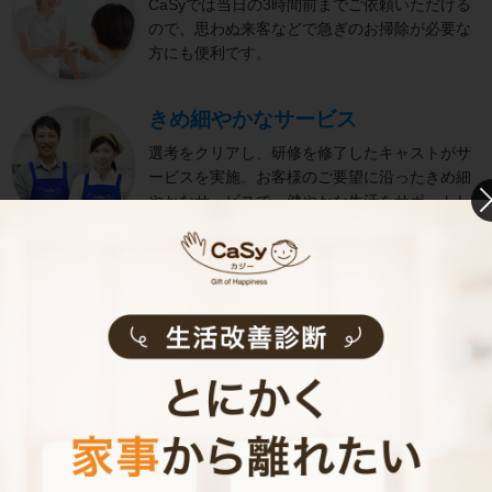
CaSyでは当日の3時間前までご依頼いただける
ので、思わぬ来客などで急ぎのお掃除が必要な
方にも便利です。
きめ細やかなサービス
選考をクリアし、研修を修了したキャストがサ
ービスを実施。お客様のご要望に沿ったきめ細
やかなサービスで、健やかな生活をサポートし
ます。
お掃除代行のサービス内容
お掃除代行のサービス料金
ご利用者インタビュー