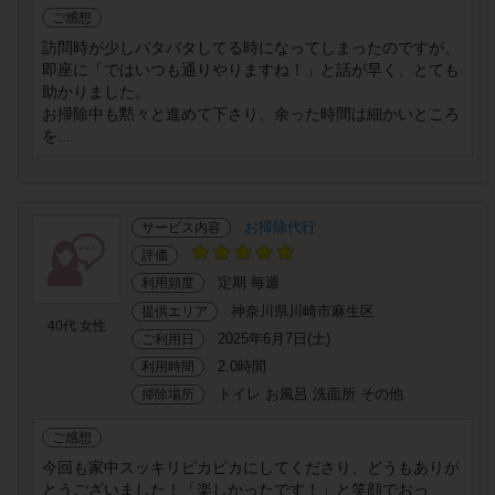
ご感想
訪問時が少しバタバタしてる時になってしまったのですが、
即座に「ではいつも通りやりますね！」と話が早く、とても
助かりました。
お掃除中も黙々と進めて下さり、余った時間は細かいところ
を...
お掃除代行
サービス内容
評価
定期 毎週
利用頻度
神奈川県川崎市麻生区
提供エリア
40代 女性
2025年6月7日(土)
ご利用日
2.0時間
利用時間
トイレ お風呂 洗面所 その他
掃除場所
ご感想
今回も家中スッキリピカピカにしてくださり、どうもありが
とうございました！「楽しかったです！」と笑顔でおっ