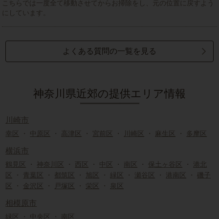
こちらでは一度全て移動させてからお掃除をし、元の位置に戻すよう
にしています。
よくある質問の一覧を見る
神奈川県近郊の提供エリア情報
川崎市
幸区
・
中原区
・
高津区
・
宮前区
・
川崎区
・
麻生区
・
多摩区
横浜市
鶴見区
・
神奈川区
・
西区
・
中区
・
南区
・
保土ヶ谷区
・
港北
区
・
青葉区
・
都筑区
・
旭区
・
緑区
・
瀬谷区
・
港南区
・
磯子
区
・
金沢区
・
戸塚区
・
栄区
・
泉区
相模原市
緑区
・
中央区
・
南区