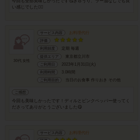
今回も全部美味しかったです🥰きゅうり、ラー油なしでも良
い感じでした❤️‍🔥
お料理代行
サービス内容
評価
定期 毎週
利用頻度
東京都立川市
提供エリア
30代 女性
2023年1月31日(火)
ご利用日
3.0時間
利用時間
当日のお食事 作りおき その他
ご利用目的
ご感想
今回も美味しかったです！ディルとピンクペッパー使ってく
ださってありがとうございました😋
お料理代行
サービス内容