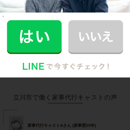
お料理
U.I.さん
40代 男性 1人暮らし
食生活を改善したいと思い料理代行をお願いし
ています。
記事全文を見る
インタビュー一覧を見る
立川市で働く家事代行キャストの声
家事代行キャストAさん (家事歴20年)