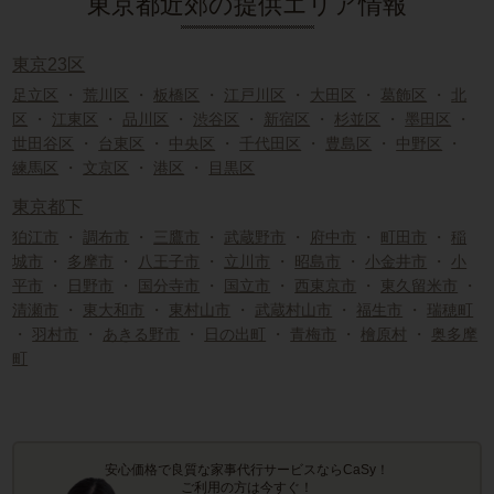
東京都近郊の提供エリア情報
東京23区
足立区
・
荒川区
・
板橋区
・
江戸川区
・
大田区
・
葛飾区
・
北
区
・
江東区
・
品川区
・
渋谷区
・
新宿区
・
杉並区
・
墨田区
・
世田谷区
・
台東区
・
中央区
・
千代田区
・
豊島区
・
中野区
・
練馬区
・
文京区
・
港区
・
目黒区
東京都下
狛江市
・
調布市
・
三鷹市
・
武蔵野市
・
府中市
・
町田市
・
稲
城市
・
多摩市
・
八王子市
・
立川市
・
昭島市
・
小金井市
・
小
平市
・
日野市
・
国分寺市
・
国立市
・
西東京市
・
東久留米市
・
清瀬市
・
東大和市
・
東村山市
・
武蔵村山市
・
福生市
・
瑞穂町
・
羽村市
・
あきる野市
・
日の出町
・
青梅市
・
檜原村
・
奥多摩
町
安心価格で良質な家事代行サービスならCaSy！
ご利用の方は今すぐ！