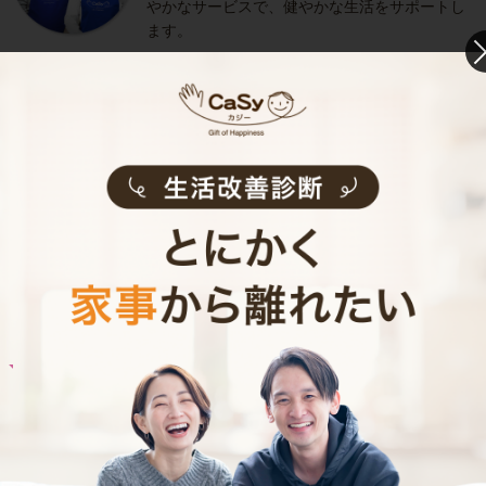
やかなサービスで、健やかな生活をサポートし
ます。
お料理代行のサービス内容
お料理代行のサービス料金
ご利用者インタビュー
Customer Interview
お料理
M.K.さん
30代 共働き 子育て中
子どもとコミュニケーションをとる時間が増え
ました！
記事全文を見る