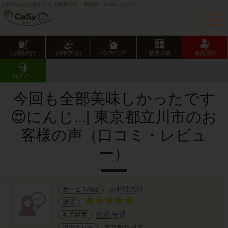
お財布と心が笑顔になる家事代行・家政婦「CaSy（カジー）」
お掃除代行
お料理代行
ﾊｳｽｸﾘｰﾆﾝｸﾞ
整理収納
会員登録
CaSy TOP
サービス提供エリアのご紹介
東京都
東京都下
立川市
お客様の声･口コミ詳細
ログイン
今回も全部美味しかったです
😍にんじ...| 東京都立川市のお
客様の声（口コミ・レビュ
ー）
お料理代行
サービス内容
評価
定期 毎週
利用頻度
東京都立川市
提供エリア