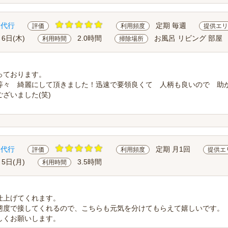
除代行
定期 毎週
評価
利用頻度
提供エリ
月6日(木)
2.0時間
お風呂 リビング 部屋
利用時間
掃除場所
っております。
等々 綺麗にして頂きました！迅速で要領良くて 人柄も良いので 助
ざいました(笑)
除代行
定期 月1回
評価
利用頻度
提供エ
月5日(月)
3.5時間
利用時間
仕上げてくれます。
態度で接してくれるので、こちらも元気を分けてもらえて嬉しいです。
しくお願いします。