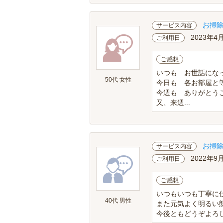
お掃
サービス内容
2023年4
ご利用日
ご感想
いつも お世話にな
50代 女性
今日も 各お部屋と
今週も ありがとうご
又、来週...
お掃
サービス内容
2022年9
ご利用日
ご感想
いつもいつも丁寧に
40代 男性
また元気よく明るい
今後ともどうぞよろ