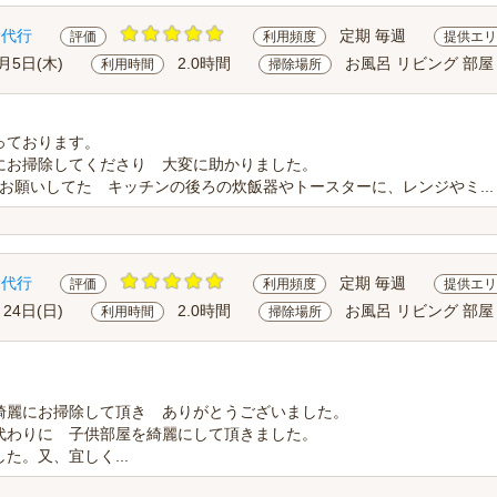
除代行
定期 毎週
評価
利用頻度
提供エリ
0月5日(木)
2.0時間
お風呂 リビング 部屋
利用時間
掃除場所
っております。
にお掃除してくださり 大変に助かりました。
、お願いしてた キッチンの後ろの炊飯器やトースターに、レンジやミ...
除代行
定期 毎週
評価
利用頻度
提供エリ
月24日(日)
2.0時間
お風呂 リビング 部屋
利用時間
掃除場所
綺麗にお掃除して頂き ありがとうございました。
代わりに 子供部屋を綺麗にして頂きました。
た。又、宜しく...