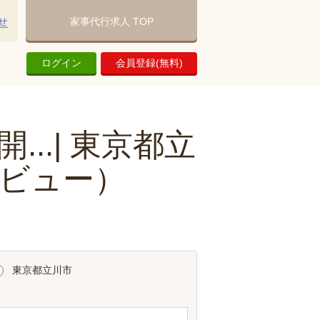
せ
家事代行求人 TOP
ログイン
会員登録(無料)
..| 東京都立
ビュー）
東京都立川市