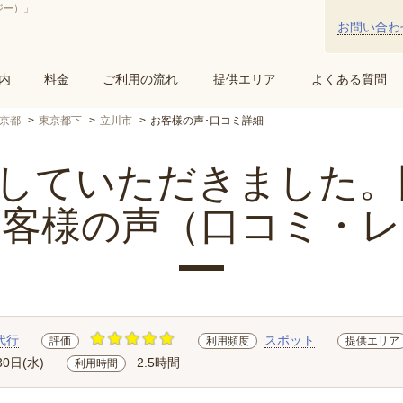
ジー）」
お問い合わ
内
料金
ご利用の流れ
提供エリア
よくある質問
京都
東京都下
立川市
お客様の声･口コミ詳細
ていただきました。開.
お客様の声（口コミ・レ
代行
スポット
評価
利用頻度
提供エリア
30日(水)
2.5時間
利用時間