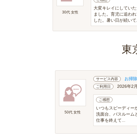
大変キレイにしていた
30代 女性
ました。育児に追われ
した。暑い日が続いて
東
お掃
サービス内容
2026年2
ご利用日
ご感想
いつもスピーディー
50代 女性
洗面台、バスルーム
仕事を終えて...