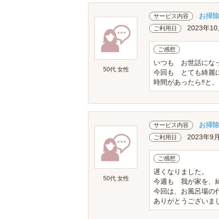
お掃
サービス内容
2023年1
ご利用日
ご感想
いつも お世話にな
50代 女性
今回も とても綺麗
時間があったら‼️と
お掃
サービス内容
2023年9
ご利用日
ご感想
遅くなりました。
50代 女性
今週も 我が家を、
今回は、お風呂場の
ありがとうございまし