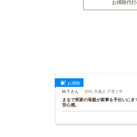
お掃除代行
お掃除
M.T.さん
30代 共働き 子育て中
まるで実家の母親が家事を手伝いにき
安心感。