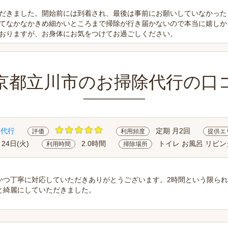
だきました。開始前には到着され、最後は事前にお願いしていなかった
てなかなかきめ細かいところまで掃除が行き届かないので本当に嬉しか
おりますが、お身体にお気をつけてお過ごしください。
京都立川市のお掃除代行の口
除代行
定期 月2回
評価
利用頻度
提供エ
月24日(火)
2.0時間
トイレ お風呂 リビン
利用時間
掃除場所
かつ丁寧に対応していただきありがとうございます。2時間という限ら
と綺麗にしていただきました。