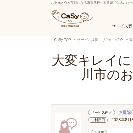
お財布と心が笑顔になる家事代行・家政婦「CaSy（カ
サービス案
CaSy TOP
サービス提供エリアのご紹介
東
大変キレイにし
川市の
お掃除
サービス内容
2023年8月
ご利用日
ご感想