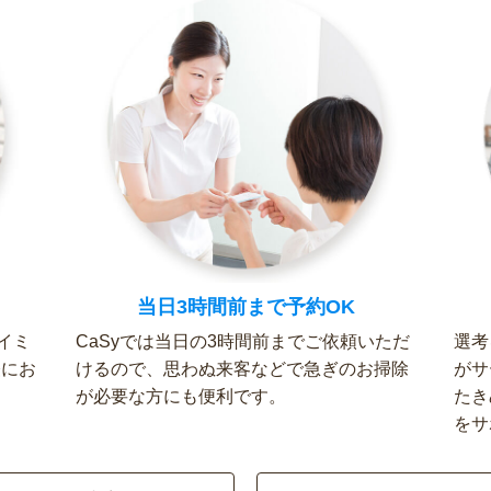
当日3時間前まで予約OK
イミ
CaSyでは当日の3時間前までご依頼いただ
選考
軽にお
けるので、思わぬ来客などで急ぎのお掃除
がサ
が必要な方にも便利です。
たき
をサ