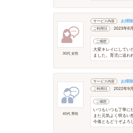
お掃
サービス内容
2023年8
ご利用日
ご感想
大変キレイにしてい
30代 女性
ました。育児に追われ
お掃
サービス内容
2022年9
ご利用日
ご感想
いつもいつも丁寧に
40代 男性
また元気よく明るい
今後ともどうぞよろ