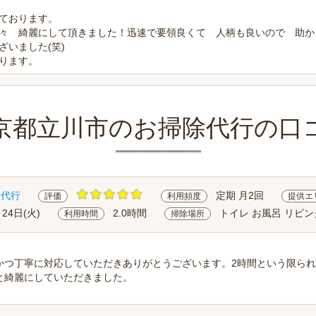
ております。
々 綺麗にして頂きました！迅速で要領良くて 人柄も良いので 助か
ざいました(笑)
ります。
京都立川市のお掃除代行の口
除代行
定期 月2回
評価
利用頻度
提供エ
月24日(火)
2.0時間
トイレ お風呂 リビン
利用時間
掃除場所
かつ丁寧に対応していただきありがとうございます。2時間という限ら
と綺麗にしていただきました。