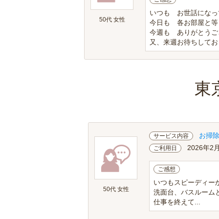
いつも お世話になっ
50代 女性
今日も 各お部屋と等
今週も ありがとうご
又、来週お待ちしてお
東
お掃
サービス内容
2026年2
ご利用日
ご感想
いつもスピーディー
50代 女性
洗面台、バスルーム
仕事を終えて...