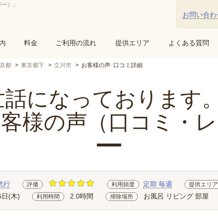
ジー）」
お問い合わ
内
料金
ご利用の流れ
提供エリア
よくある質問
京都
東京都下
立川市
お客様の声･口コミ詳細
話になっております。 ..
お客様の声（口コミ・レ
代行
定期 毎週
評価
利用頻度
提供エリア
6日(木)
2.0時間
お風呂 リビング 部屋
利用時間
掃除場所