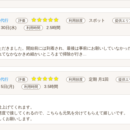
除代行
スポット
評価
利用頻度
提供エリ
月30日(水)
2.5時間
利用時間
ただきました。開始前には到着され、最後は事前にお願いしていなかっ
てなかなかきめ細かいところまで掃除が行き...
除代行
定期 月1回
評価
利用頻度
提供エ
月5日(月)
3.5時間
利用時間
仕上げてくれます。
態度で接してくれるので、こちらも元気を分けてもらえて嬉しいです。
しくお願いします。