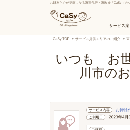
お財布と心が笑顔になる家事代行・家政婦「CaSy（カ
サービス案
CaSy TOP
サービス提供エリアのご紹介
東
いつも お世
川市の
お掃除
サービス内容
2023年4月
ご利用日
ご感想