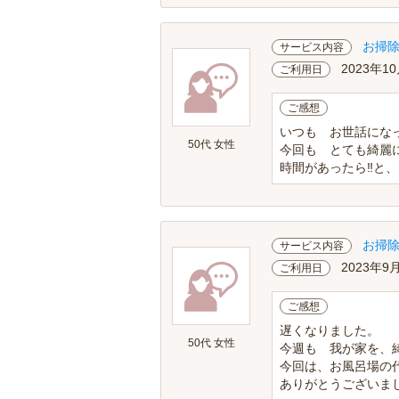
お掃
サービス内容
2023年1
ご利用日
ご感想
いつも お世話にな
50代 女性
今回も とても綺麗
時間があったら‼️と
お掃
サービス内容
2023年9
ご利用日
ご感想
遅くなりました。
50代 女性
今週も 我が家を、
今回は、お風呂場の
ありがとうございまし