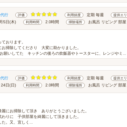
除代行
定期 毎週
評価
利用頻度
提供エリ
0月5日(木)
2.0時間
お風呂 リビング 部屋
利用時間
掃除場所
っております。
にお掃除してくださり 大変に助かりました。
、お願いしてた キッチンの後ろの炊飯器やトースターに、レンジやミ...
除代行
定期 毎週
評価
利用頻度
提供エリ
月24日(日)
2.0時間
お風呂 リビング 部屋
利用時間
掃除場所
綺麗にお掃除して頂き ありがとうございました。
代わりに 子供部屋を綺麗にして頂きました。
た。又、宜しく...