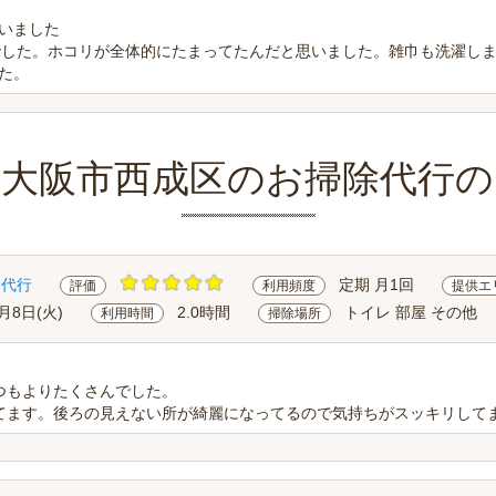
いました
でした。ホコリが全体的にたまってたんだと思いました。雑巾も洗濯し
た。
府大阪市西成区のお掃除代行の
除代行
定期 月1回
評価
利用頻度
提供エ
1月8日(火)
2.0時間
トイレ 部屋 その他
利用時間
掃除場所
つもよりたくさんでした。
てます。後ろの見えない所が綺麗になってるので気持ちがスッキリして