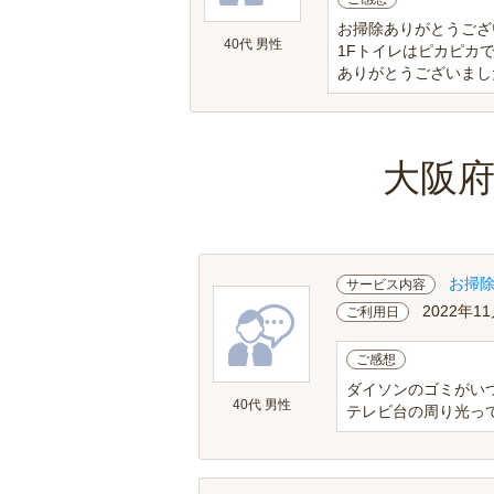
お掃除ありがとうござ
40代 男性
1Fトイレはピカピカ
ありがとうございまし
大阪
お掃
サービス内容
2022年1
ご利用日
ご感想
ダイソンのゴミがい
40代 男性
テレビ台の周り光っ