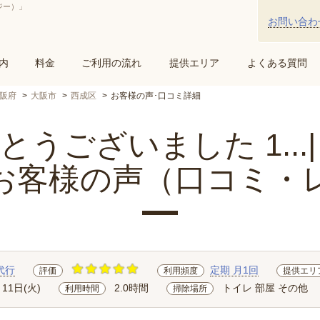
ジー）」
お問い合わ
内
料金
ご利用の流れ
提供エリア
よくある質問
阪府
大阪市
西成区
お客様の声･口コミ詳細
うございました 1...
お客様の声（口コミ・
代行
定期 月1回
評価
利用頻度
提供エリ
月11日(火)
2.0時間
トイレ 部屋 その他
利用時間
掃除場所