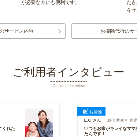
が必要な方にも便利です。
たき
をサ
のサービス内容
お掃除代行のサ
ご利用者インタビュー
Customer Interview
お掃除
E.O.さん
30代 共働き 育
てくれた
いつもお家がキレイなママ友
たんです！