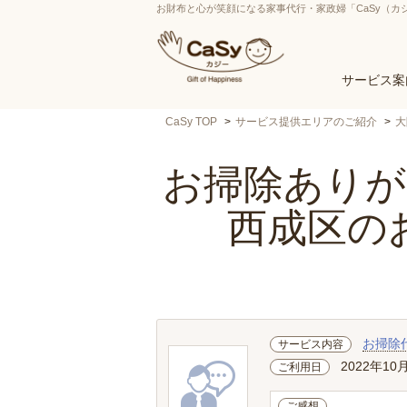
お財布と心が笑顔になる家事代行・家政婦「CaSy（カ
サービス案
CaSy TOP
サービス提供エリアのご紹介
大
お掃除ありがと
西成区の
お掃除
サービス内容
2022年10
ご利用日
ご感想