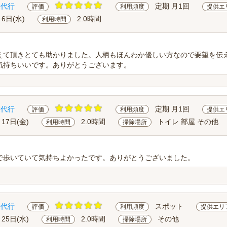
除代行
定期 月1回
評価
利用頻度
提供エ
月6日(水)
2.0時間
利用時間
えて頂きとても助かりました。人柄もほんわか優しい方なので要望を伝
気持ちいいです。ありがとうございます。
除代行
定期 月1回
評価
利用頻度
提供エ
月17日(金)
2.0時間
トイレ 部屋 その他
利用時間
掃除場所
で歩いていて気持ちよかったです。ありがとうございました。
除代行
スポット
評価
利用頻度
提供エリ
月25日(水)
2.0時間
その他
利用時間
掃除場所