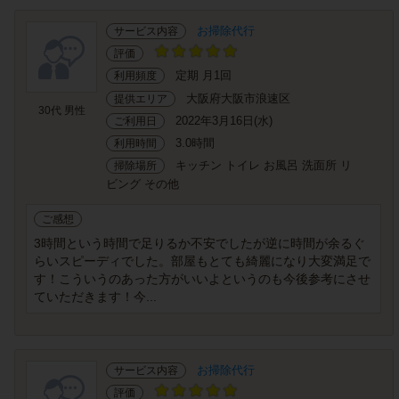
お掃除代行
サービス内容
評価
定期 月1回
利用頻度
大阪府大阪市浪速区
提供エリア
30代 男性
2022年3月16日(水)
ご利用日
3.0時間
利用時間
キッチン トイレ お風呂 洗面所 リ
掃除場所
ビング その他
ご感想
3時間という時間で足りるか不安でしたが逆に時間が余るぐ
らいスピーディでした。部屋もとても綺麗になり大変満足で
す！こういうのあった方がいいよというのも今後参考にさせ
ていただきます！今...
お掃除代行
サービス内容
評価