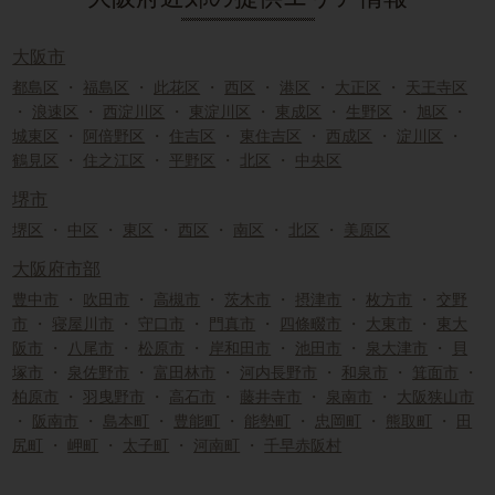
大阪市
都島区
・
福島区
・
此花区
・
西区
・
港区
・
大正区
・
天王寺区
・
浪速区
・
西淀川区
・
東淀川区
・
東成区
・
生野区
・
旭区
・
城東区
・
阿倍野区
・
住吉区
・
東住吉区
・
西成区
・
淀川区
・
鶴見区
・
住之江区
・
平野区
・
北区
・
中央区
堺市
堺区
・
中区
・
東区
・
西区
・
南区
・
北区
・
美原区
大阪府市部
豊中市
・
吹田市
・
高槻市
・
茨木市
・
摂津市
・
枚方市
・
交野
市
・
寝屋川市
・
守口市
・
門真市
・
四條畷市
・
大東市
・
東大
阪市
・
八尾市
・
松原市
・
岸和田市
・
池田市
・
泉大津市
・
貝
塚市
・
泉佐野市
・
富田林市
・
河内長野市
・
和泉市
・
箕面市
・
柏原市
・
羽曳野市
・
高石市
・
藤井寺市
・
泉南市
・
大阪狭山市
・
阪南市
・
島本町
・
豊能町
・
能勢町
・
忠岡町
・
熊取町
・
田
尻町
・
岬町
・
太子町
・
河南町
・
千早赤阪村