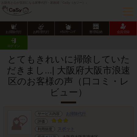
お財布と心が笑顔になる家事代行・家政婦「CaSy（カジー）」
お掃除代行
お料理代行
ﾊｳｽｸﾘｰﾆﾝｸﾞ
整理収納
会員登録
CaSy TOP
サービス提供エリアのご紹介
大阪府
大阪市
浪速区
お客様の声･口コミ詳細
ログイン
とてもきれいに掃除していた
だきまし...| 大阪府大阪市浪速
区のお客様の声（口コミ・レ
ビュー）
お掃除代行
サービス内容
評価
スポット
利用頻度
大阪府大阪市浪速区
提供エリア