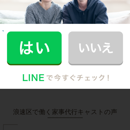
いたんです！
記事全文を見る
お掃除
R.H.さん
30代 共働き 子育て中
普段できない時間を過ごすことができ、休日が
とても充実しました。
記事全文を見る
インタビュー一覧を見る
浪速区で働く家事代行キャストの声