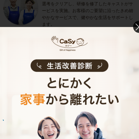
選考をクリアし、研修を修了したキャストがサ
ービスを実施。お客様のご要望に沿ったきめ細
やかなサービスで、健やかな生活をサポートし
ます。
お掃除代行のサービス内容
お掃除代行のサービス料金
ご利用者インタビュー
Customer Interview
お掃除
E.O.さん
30代 共働き 育児休暇中
いつもお家がキレイなママ友がCaSyを使って