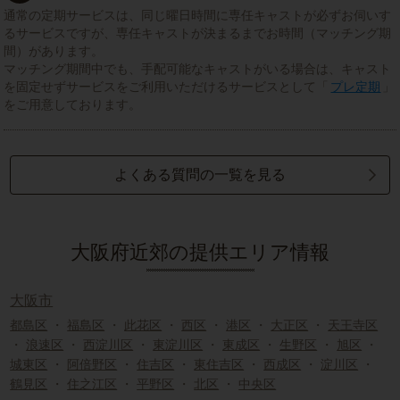
通常の定期サービスは、同じ曜日時間に専任キャストが必ずお伺いす
るサービスですが、専任キャストが決まるまでお時間（マッチング期
間）があります。
マッチング期間中でも、手配可能なキャストがいる場合は、キャスト
を固定せずサービスをご利用いただけるサービスとして「
プレ定期
」
をご用意しております。
よくある質問の一覧を見る
大阪府近郊の提供エリア情報
大阪市
都島区
・
福島区
・
此花区
・
西区
・
港区
・
大正区
・
天王寺区
・
浪速区
・
西淀川区
・
東淀川区
・
東成区
・
生野区
・
旭区
・
城東区
・
阿倍野区
・
住吉区
・
東住吉区
・
西成区
・
淀川区
・
鶴見区
・
住之江区
・
平野区
・
北区
・
中央区