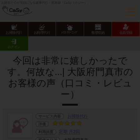
お財布と心が笑顔になる家事代行・家政婦「CaSy（カジー）」
お掃除代行
お料理代行
ﾊｳｽｸﾘｰﾆﾝｸﾞ
整理収納
会員登録
CaSy TOP
サービス提供エリアのご紹介
大阪府
大阪府市部
門真市
お客様の声･口コミ詳細
ログイン
今回は非常に嬉しかったで
す。何故な...| 大阪府門真市の
お客様の声（口コミ・レビュ
ー）
お掃除代行
サービス内容
評価
定期 月2回
利用頻度
大阪府門真市
提供エリア