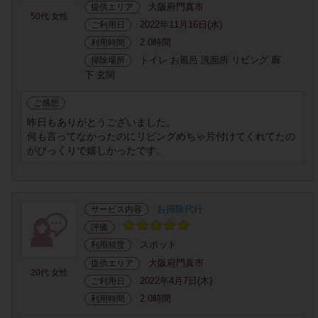
大阪府門真市
提供エリア
50代 女性
2022年11月16日(水)
ご利用日
2.0時間
利用時間
トイレ お風呂 洗面所 リビング 廊
掃除場所
下 玄関
ご感想
昨日もありがとうございました。
何も言ってなかったのにリビングめちゃ片付けてくれてたの
がびっくりで嬉しかったです。
お掃除代行
サービス内容
評価
スポット
利用頻度
大阪府門真市
提供エリア
20代 女性
2022年4月7日(木)
ご利用日
2.0時間
利用時間