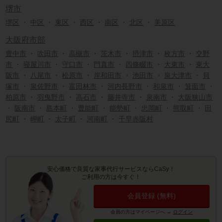
堺市
堺区
・
中区
・
東区
・
西区
・
南区
・
北区
・
美原区
大阪府市部
豊中市
・
吹田市
・
高槻市
・
茨木市
・
摂津市
・
枚方市
・
交野
市
・
寝屋川市
・
守口市
・
門真市
・
四條畷市
・
大東市
・
東大
阪市
・
八尾市
・
松原市
・
岸和田市
・
池田市
・
泉大津市
・
貝
塚市
・
泉佐野市
・
富田林市
・
河内長野市
・
和泉市
・
箕面市
・
柏原市
・
羽曳野市
・
高石市
・
藤井寺市
・
泉南市
・
大阪狭山市
・
阪南市
・
島本町
・
豊能町
・
能勢町
・
忠岡町
・
熊取町
・
田
尻町
・
岬町
・
太子町
・
河南町
・
千早赤阪村
安心価格で良質な家事代行サービスならCaSy！
ご利用の方は今すぐ！
会員登録 (無料)
会員の方はマイページへ
→
ログイン