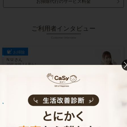
お掃除代行のサービス料金
ご利用者インタビュー
Customer Interview
お掃除
N.U.さん
20代 女性 1人暮らし
掃除をしてもらうようになって、自分も片付け
る癖がつきました。
記事全文を見る
お掃除
R.H.さん
30代 共働き 子育て中
普段できない時間を過ごすことができ、休日が
とても充実しました。