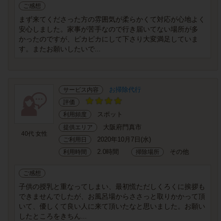
ご感想
まず来てくださった方の雰囲気が柔らかくて対応が心地よく
安心しました。家事が苦手なので行き届いてない場所が多
かったのですが、ピカピカにして下さり大変満足していま
す。またお願いしたいで...
お掃除代行
サービス内容
評価
スポット
利用頻度
大阪府門真市
提供エリア
40代 女性
2020年10月7日(水)
ご利用日
2.0時間
その他
利用時間
掃除場所
ご感想
子供の授乳と重なってしまい、最初慌ただしくろくに挨拶も
できませんでしたが、お風呂場からささっと取りかかって頂
いて、優しくて良い人に来て頂いたなと思いました。お願い
したところをきちん...