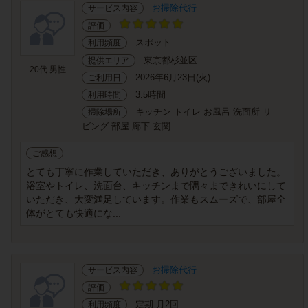
お掃除代行
サービス内容
評価
スポット
利用頻度
東京都杉並区
提供エリア
20代 男性
2026年6月23日(火)
ご利用日
3.5時間
利用時間
キッチン トイレ お風呂 洗面所 リ
掃除場所
ビング 部屋 廊下 玄関
ご感想
とても丁寧に作業していただき、ありがとうございました。
浴室やトイレ、洗面台、キッチンまで隅々まできれいにして
いただき、大変満足しています。作業もスムーズで、部屋全
体がとても快適にな...
お掃除代行
サービス内容
評価
定期 月2回
利用頻度