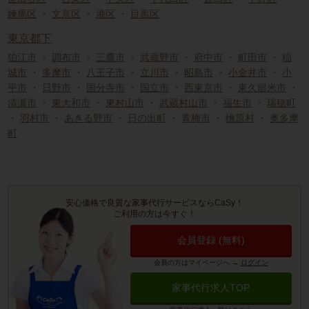
練馬区
・
文京区
・
港区
・
目黒区
東京都下
狛江市
・
調布市
・
三鷹市
・
武蔵野市
・
府中市
・
町田市
・
稲
城市
・
多摩市
・
八王子市
・
立川市
・
昭島市
・
小金井市
・
小
平市
・
日野市
・
国分寺市
・
国立市
・
西東京市
・
東久留米市
・
清瀬市
・
東大和市
・
東村山市
・
武蔵村山市
・
福生市
・
瑞穂町
・
羽村市
・
あきる野市
・
日の出町
・
青梅市
・
檜原村
・
奥多摩
町
安心価格で良質な家事代行サービスならCaSy！
ご利用の方は今すぐ！
会員登録 (無料)
会員の方はマイページへ
→
ログイン
家事代行求人TOP