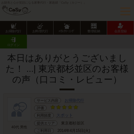
お財布と心が笑顔になる家事代行・家政婦「CaSy（カジー）」
お掃除代行
お料理代行
ﾊｳｽｸﾘｰﾆﾝｸﾞ
整理収納
会員登録
CaSy TOP
サービス提供エリアのご紹介
東京都
東京23区
杉並区
お客様の声･口コミ詳細
ログイン
本日はありがとうございまし
た！ ...| 東京都杉並区のお客様
の声（口コミ・レビュー）
お掃除代行
サービス内容
評価
スポット
利用頻度
東京都杉並区
提供エリア
40代 男性
2014年4月15日(火)
ご利用日