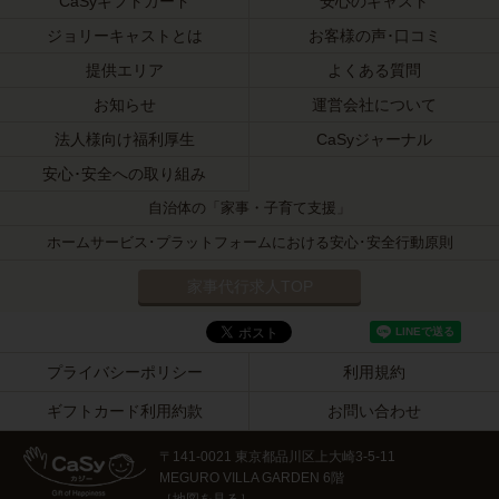
CaSyギフトカード
安心のキャスト
ジョリーキャストとは
お客様の声･口コミ
提供エリア
よくある質問
お知らせ
運営会社について
法人様向け福利厚生
CaSyジャーナル
安心･安全への取り組み
自治体の「家事・子育て支援」
ホームサービス･プラットフォームにおける安心･安全行動原則
家事代行求人TOP
プライバシーポリシー
利用規約
ギフトカード利用約款
お問い合わせ
〒141-0021 東京都品川区上大崎3-5-11
MEGURO VILLA GARDEN 6階
［
地図を見る
］