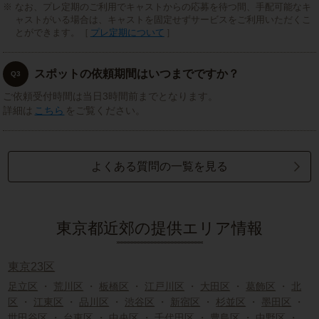
なお、プレ定期のご利用でキャストからの応募を待つ間、手配可能なキ
ャストがいる場合は、キャストを固定せずサービスをご利用いただくこ
とができます。［
プレ定期について
］
スポットの依頼期間はいつまでですか？
Q3
ご依頼受付時間は当日3時間前までとなります。
詳細は
こちら
をご覧ください。
よくある質問の一覧を見る
東京都近郊の提供エリア情報
東京23区
足立区
・
荒川区
・
板橋区
・
江戸川区
・
大田区
・
葛飾区
・
北
区
・
江東区
・
品川区
・
渋谷区
・
新宿区
・
杉並区
・
墨田区
・
世田谷区
・
台東区
・
中央区
・
千代田区
・
豊島区
・
中野区
・