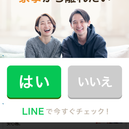
お掃除代行のサービス料金
ご利用者インタビュー
Customer Interview
お掃除
E.O.さん
30代 共働き 育児休暇中
いつもお家がキレイなママ友がCaSyを使って
いたんです！
記事全文を見る
お掃除
M.T.さん
30代 共働き 子育て中
まるで実家の母親が家事を手伝いにきてくれた
安心感。