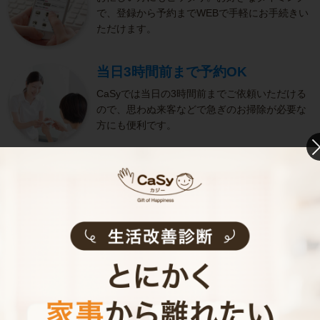
で、登録から予約までWEBで手軽にお手続きい
ただけます。
当日3時間前まで予約OK
CaSyでは当日の3時間前までご依頼いただける
ので、思わぬ来客などで急ぎのお掃除が必要な
方にも便利です。
きめ細やかなサービス
選考をクリアし、研修を修了したキャストがサ
ービスを実施。お客様のご要望に沿ったきめ細
やかなサービスで、健やかな生活をサポートし
ます。
お掃除代行のサービス内容