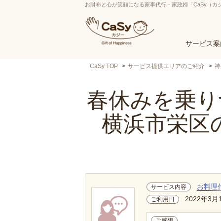
お財布と心が笑顔になる家事代行・家政婦「CaSy（カ
サービス案
CaSy TOP
サービス提供エリアのご紹介
神
春休みを乗り切
横浜市栄区
お料理
サービス内容
2022年3月
ご利用日
ご感想