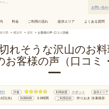
ジー）」
お問い合わ
内
料金
ご利用の流れ
提供エリア
よくある質問
奈川県
横浜市
栄区
お客様の声･口コミ詳細
れそうな沢山のお料理.
のお客様の声（口コミ
代行
スポット
評価
利用頻度
提供エリア
16日(水)
3.0時間
作りおき 冷凍保存
利用時間
ご利用目的