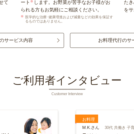
せて
ート
※
します。お野菜が苦手なお子様がお
たき
られる方もお気軽にご相談ください。
をサ
医学的な治療･健康増進および減量などの効果を保証す
るものではありません。
のサービス内容
お料理代行のサ
ご利用者インタビュー
Customer Interview
お料理
M.K.さん
30代 共働き 子