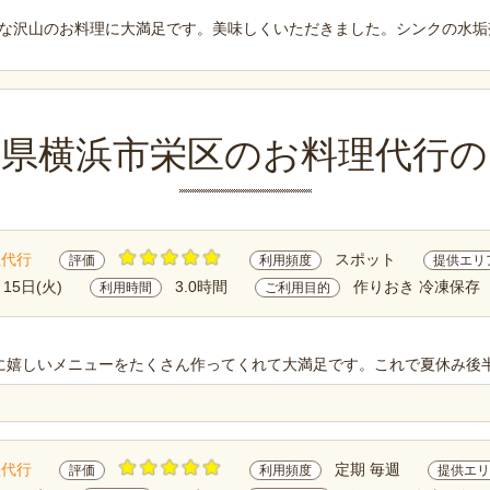
な沢山のお料理に大満足です。美味しくいただきました。シンクの水垢
川県横浜市栄区のお料理代行の
理代行
スポット
評価
利用頻度
提供エリ
月15日(火)
3.0時間
作りおき 冷凍保存
利用時間
ご利用目的
に嬉しいメニューをたくさん作ってくれて大満足です。これで夏休み後
理代行
定期 毎週
評価
利用頻度
提供エリ