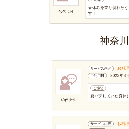
春休みを乗り切れそう
40代 女性
す！
神奈
お料
サービス内容
2023年8
ご利用日
ご感想
夏バテしていた身体
40代 女性
お料
サービス内容