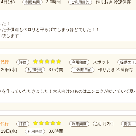
月4日(水)
3.0時間
作りおき 冷凍保存
利用時間
ご利用目的
した！
った子供達もペロリと平らげてしまうほどでした！！
い致します！
理代行
スポット
評価
利用頻度
提供エリ
月20日(水)
3.0時間
作りおき 冷凍保存
利用時間
ご利用目的
きを作っていただきました！大人向けのものはニンニクが効いていて夏
理代行
定期 月2回
評価
利用頻度
提供エ
月19日(水)
3.0時間
利用時間