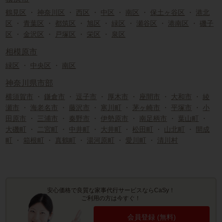
鶴見区
・
神奈川区
・
西区
・
中区
・
南区
・
保土ヶ谷区
・
港北
区
・
青葉区
・
都筑区
・
旭区
・
緑区
・
瀬谷区
・
港南区
・
磯子
区
・
金沢区
・
戸塚区
・
栄区
・
泉区
相模原市
緑区
・
中央区
・
南区
神奈川県市部
横須賀市
・
鎌倉市
・
逗子市
・
厚木市
・
座間市
・
大和市
・
綾
瀬市
・
海老名市
・
藤沢市
・
寒川町
・
茅ヶ崎市
・
平塚市
・
小
田原市
・
三浦市
・
秦野市
・
伊勢原市
・
南足柄市
・
葉山町
・
大磯町
・
二宮町
・
中井町
・
大井町
・
松田町
・
山北町
・
開成
町
・
箱根町
・
真鶴町
・
湯河原町
・
愛川町
・
清川村
安心価格で良質な家事代行サービスならCaSy！
ご利用の方は今すぐ！
会員登録 (無料)