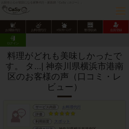
お財布と心が笑顔になる家事代行・家政婦「CaSy（カジー）」
お掃除代行
お料理代行
ﾊｳｽｸﾘｰﾆﾝｸﾞ
整理収納
会員登録
CaSy TOP
サービス提供エリアのご紹介
神奈川県
横浜市
港南区
お客様の声･口コミ詳細
ログイン
料理がどれも美味しかったで
す。 タ...| 神奈川県横浜市港南
区のお客様の声（口コミ・レ
ビュー）
お料理代行
サービス内容
評価
スポット
利用頻度
神奈川県横浜市港南区
提供エリア