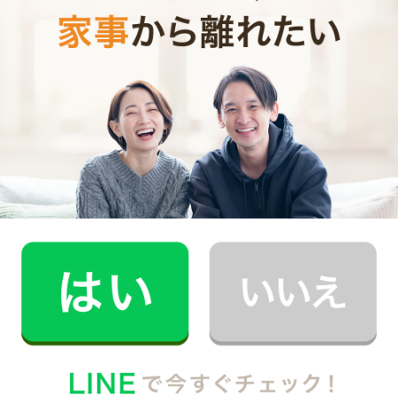
きる味と品数が用意出来るよう工夫するのが大好きです！
出来る限りご要望に応えたいと思っています。
どうぞよろしくお願いいたします！
家事代行キャストBさん (家事歴16年)
この度、ご依頼いただきありがとうございます。
現在定期、スポットのご依頼をお受けしており、担当させ
て頂いています。毎回、お客様とのご縁を大切に入らせて頂
いています。
是非、お客様ご希望の仕上がりを教えて下さい！
コミュニケーションを大切に、ご希望の仕上がりをゴール
に、ご満足頂けますよう、限られた時間しっかりお手伝い致
します。
よろしくお願い致します。