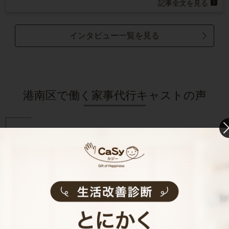
記事全文を見る
インタビュー一覧を見る
港南区で働く家事代行キャストの声
家事代行キャストAさん (家事歴20年)
料理大好きな主婦です！
鶏肉、豚肉料理、野菜を使った副菜、和食と洋食の家庭料理
が得意です。
八百屋で働いた経験があるので、多少野菜には詳しいです。
食材の無駄を最小限にする事、時間内でよりお客様が満足で