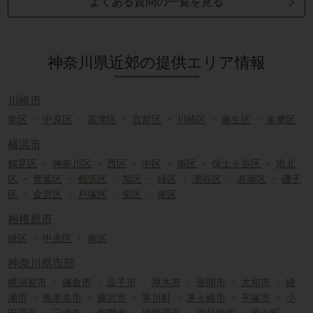
よくある質問の一覧を見る
神奈川県近郊の提供エリア情報
川崎市
幸区
・
中原区
・
高津区
・
宮前区
・
川崎区
・
麻生区
・
多摩区
横浜市
鶴見区
・
神奈川区
・
西区
・
中区
・
南区
・
保土ヶ谷区
・
港北
区
・
青葉区
・
都筑区
・
旭区
・
緑区
・
瀬谷区
・
港南区
・
磯子
区
・
金沢区
・
戸塚区
・
栄区
・
泉区
相模原市
緑区
・
中央区
・
南区
神奈川県市部
横須賀市
・
鎌倉市
・
逗子市
・
厚木市
・
座間市
・
大和市
・
綾
瀬市
・
海老名市
・
藤沢市
・
寒川町
・
茅ヶ崎市
・
平塚市
・
小