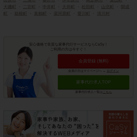
田原市
・
三浦市
・
秦野市
・
伊勢原市
・
南足柄市
・
葉山町
・
大磯町
・
二宮町
・
中井町
・
大井町
・
松田町
・
山北町
・
開成
町
・
箱根町
・
真鶴町
・
湯河原町
・
愛川町
・
清川村
安心価格で良質な家事代行サービスならCaSy！
ご利用の方は今すぐ！
会員登録 (無料)
会員の方はマイページへ
→
ログイン
家事代行求人TOP
家事代行求人一覧は
こちら