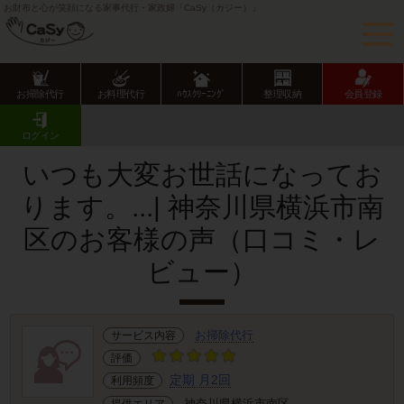
お財布と心が笑顔になる家事代行・家政婦「CaSy（カジー）」
お掃除代行
お料理代行
ﾊｳｽｸﾘｰﾆﾝｸﾞ
整理収納
会員登録
CaSy TOP
サービス提供エリアのご紹介
神奈川県
横浜市
南区
お客様の声･口コミ詳細
ログイン
いつも大変お世話になってお
ります。...| 神奈川県横浜市南
区のお客様の声（口コミ・レ
ビュー）
お掃除代行
サービス内容
評価
定期 月2回
利用頻度
神奈川県横浜市南区
提供エリア