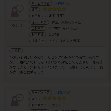
お掃除代行
サービス内容
評価
定期 月2回
利用頻度
神奈川県横浜市南区
提供エリア
40代 女性
2023年10月21日(土)
ご利用日
2.0時間
利用時間
トイレ リビング 部屋
掃除場所
ご感想
小さい子供がいるので、リビングの床がいつも汚いのです
が、二度拭きでしっかり床拭きを対応してくださり、家の床
がすっきりと気持ちよくなりました。人柄もとてもよく、我
が家は本当に助かって...
お掃除代行
サービス内容
評価
スポット
利用頻度