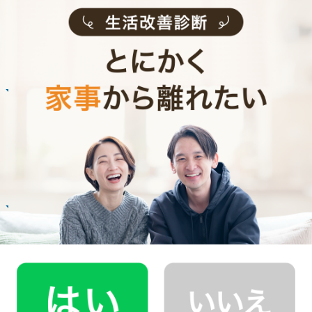
ご利用者インタビュー
Customer Interview
お掃除
M.T.さん
30代 共働き 子育て中
まるで実家の母親が家事を手伝いにきてくれた
安心感。
記事全文を見る
お掃除
N.U.さん
20代 女性 1人暮らし
掃除をしてもらうようになって、自分も片付け
る癖がつきました。
記事全文を見る