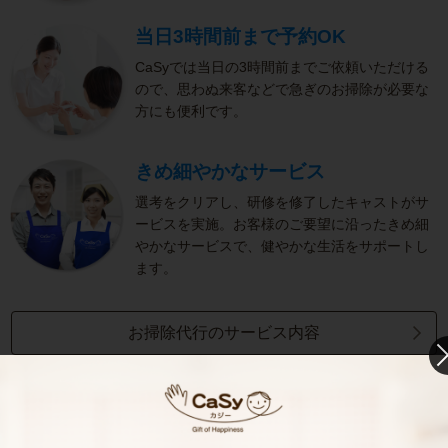
当日3時間前まで予約OK
CaSyでは当日の3時間前までご依頼いただける
ので、思わぬ来客などで急ぎのお掃除が必要な
方にも便利です。
きめ細やかなサービス
選考をクリアし、研修を修了したキャストがサ
ービスを実施。お客様のご要望に沿ったきめ細
やかなサービスで、健やかな生活をサポートし
ます。
お掃除代行のサービス内容
お掃除代行のサービス料金