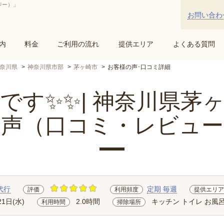
ジー）」
お問い合わ
内
料金
ご利用の流れ
提供エリア
よくある質問
奈川県
神奈川県市部
茅ヶ崎市
お客様の声･口コミ詳細
です✨✨| 神奈川県茅
の声（口コミ・レビュー
代行
定期 毎週
評価
利用頻度
提供エリア
21日(水)
2.0時間
キッチン トイレ お風呂
利用時間
掃除場所