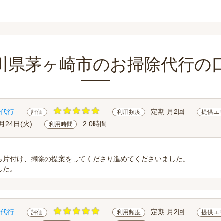
川県茅ヶ崎市のお掃除代行の
除代行
定期 月2回
評価
利用頻度
提供エ
月24日(火)
2.0時間
利用時間
ら片付け、掃除の提案をしてくださり進めてくださいました。
した。
除代行
定期 月2回
評価
利用頻度
提供エ