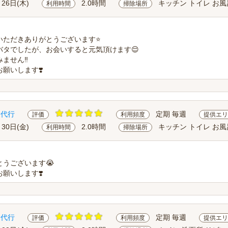
月26日(木)
2.0時間
キッチン トイレ お風
利用時間
掃除場所
ただきありがとうございます⭐️
バタでしたが、お会いすると元気頂けます😌
ません‼️
願いします❣️
除代行
定期 毎週
評価
利用頻度
提供エリ
月30日(金)
2.0時間
キッチン トイレ お風
利用時間
掃除場所
うございます😭
願いします❣️
除代行
定期 毎週
評価
利用頻度
提供エリ