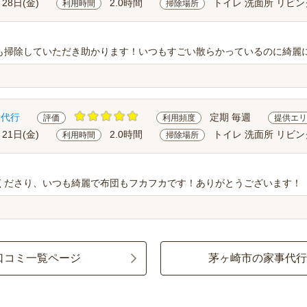
月28日(金)
2.0時間
トイレ 洗面所 リビン
利用時間
掃除場所
も掃除していただき助かります！いつもすごい散らかっているのに綺麗
除代行
定期 毎週
評価
利用頻度
提供エリ
月21日(金)
2.0時間
トイレ 洗面所 リビン
利用時間
掃除場所
くださり、いつも綺麗で布団もフカフカです！ありがとうございます！
口コミ一覧ページ
茅ヶ崎市の家事代