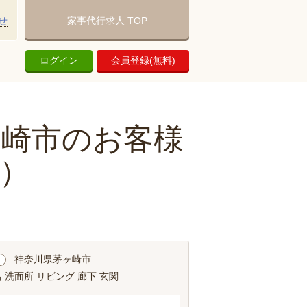
せ
家事代行求人 TOP
ログイン
会員登録(無料)
ヶ崎市のお客様
）
神奈川県茅ヶ崎市
 洗面所 リビング 廊下 玄関