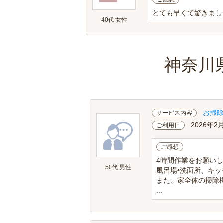
とても早くて驚きまし
40代 女性
神奈川
お掃
サービス内容
2026年2
ご利用日
ご感想
4時間作業をお願い
50代 男性
風呂場•洗面所、キ
また、家全体の掃除
...