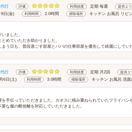
除代行
定期 毎週
評価
利用頻度
提供エリ
月9日(金)
2.0時間
キッチン お風呂 リビ
利用時間
掃除場所
ざいました。
まとめていただき助かりました。
しまう日も、普段過ごす部屋とパパの仕事部屋を優先して綺麗にしていただ
除代行
定期 月2回
評価
利用頻度
提供エ
2月6日(土)
3.0時間
キッチン お風呂 洗面
利用時間
掃除場所
理を手伝っていただきました。カオスに積み重ねられていたフライパン
不要な服の断捨離を対応していただきました。