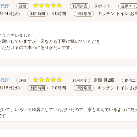
除代行
スポット
評価
利用頻度
提供エリ
月24日(火)
3.0時間
キッチン トイレ お
利用時間
掃除場所
とうございました！
お願いしていますが、床なども丁寧に拭いていただき
いただけるので本当にありがたいです。
.
除代行
定期 月2回
評価
利用頻度
提供エ
月18日(水)
2.0時間
キッチン トイレ お
利用時間
掃除場所
だいて、いろいろ綺麗にしていただいたので、家も喜んでいるように見
です。