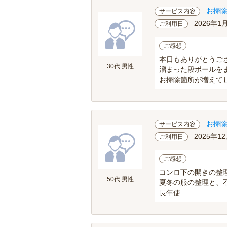
お掃
サービス内容
2026年1
ご利用日
ご感想
本日もありがとうご
30代 男性
溜まった段ボールを
お掃除箇所が増えて
お掃
サービス内容
2025年1
ご利用日
ご感想
コンロ下の開きの整
50代 男性
夏冬の服の整理と、
長年使...