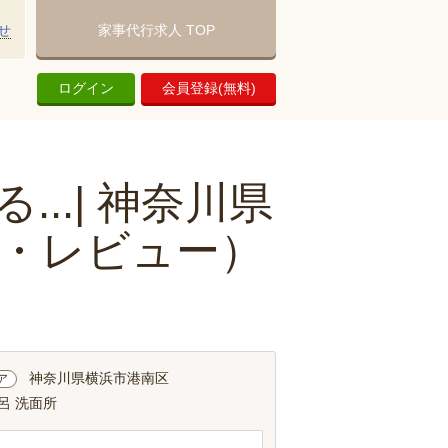
せ
家事代行求人 TOP
ログイン
会員登録(無料)
..| 神奈川県
・レビュー）
神奈川県横浜市港南区
ア
呂 洗面所