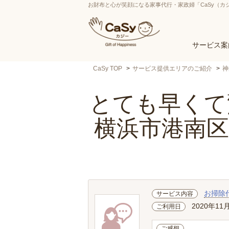
お財布と心が笑顔になる家事代行・家政婦「CaSy（カ
サービス案
CaSy TOP
サービス提供エリアのご紹介
神
とても早くて驚
横浜市港南
お掃除
サービス内容
2020年11
ご利用日
ご感想