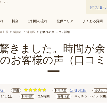
ジー）」
お問い合わ
内
料金
ご利用の流れ
提供エリア
よくある質問
奈川県
横浜市
港南区
お客様の声･口コミ詳細
きました。時間が余る.
区のお客様の声（口コミ
代行
定期 月1回
評価
利用頻度
提供エリ
月14日(土)
2.5時間
キッチン トイレ お風
利用時間
掃除場所