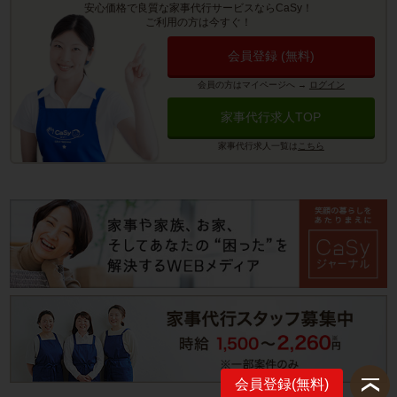
安心価格で良質な家事代行サービスならCaSy！
ご利用の方は今すぐ！
会員登録 (無料)
会員の方はマイページへ
→
ログイン
家事代行求人TOP
家事代行求人一覧は
こちら
会員登録(無料)