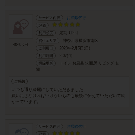
お掃除代行
サービス内容
評価
定期 月2回
利用頻度
神奈川県横浜市南区
提供エリア
40代 女性
2023年2月5日(日)
ご利用日
2.0時間
利用時間
トイレ お風呂 洗面所 リビング 玄
掃除場所
関
ご感想
いつも通り綺麗にしていただきました。
買い足さなければいけないものも最後に伝えていただいて助
かっています。
お掃除代行
サービス内容
評価