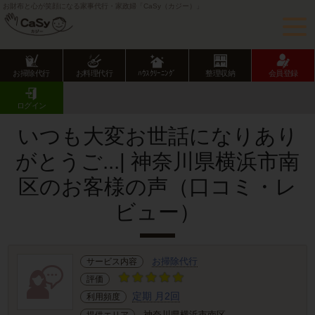
お財布と心が笑顔になる家事代行・家政婦「CaSy（カジー）」
お掃除代行
お料理代行
ﾊｳｽｸﾘｰﾆﾝｸﾞ
整理収納
会員登録
CaSy TOP
サービス提供エリアのご紹介
神奈川県
横浜市
南区
お客様の声･口コミ詳細
ログイン
いつも大変お世話になりあり
がとうご...| 神奈川県横浜市南
区のお客様の声（口コミ・レ
ビュー）
お掃除代行
サービス内容
評価
定期 月2回
利用頻度
神奈川県横浜市南区
提供エリア