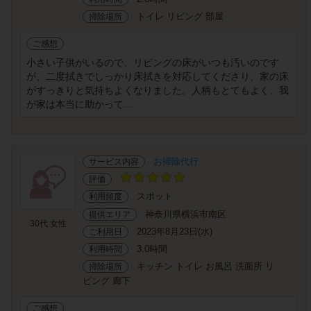
トイレ リビング 部屋
掃除場所
ご感想
小さい子供がいるので、リビングの床がいつも汚いのです
が、二度拭きでしっかり床拭きを対応してくださり、家の床
がすっきりと気持ちよくなりました。人柄もとてもよく、我
が家は本当に助かって...
お掃除代行
サービス内容
評価
スポット
利用頻度
神奈川県横浜市南区
提供エリア
30代 女性
2023年8月23日(水)
ご利用日
3.0時間
利用時間
キッチン トイレ お風呂 洗面所 リ
掃除場所
ビング 廊下
ご感想