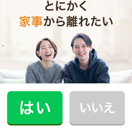
M.T.さん
30代 共働き 子育て中
まるで実家の母親が家事を手伝いにきてくれた
安心感。
記事全文を見る
お掃除
N.U.さん
20代 女性 1人暮らし
掃除をしてもらうようになって、自分も片付け
る癖がつきました。
記事全文を見る
インタビュー一覧を見る
南区で働く家事代行キャストの声