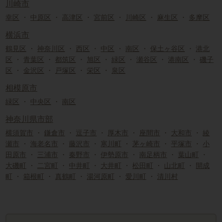
川崎市
幸区
・
中原区
・
高津区
・
宮前区
・
川崎区
・
麻生区
・
多摩区
横浜市
鶴見区
・
神奈川区
・
西区
・
中区
・
南区
・
保土ヶ谷区
・
港北
区
・
青葉区
・
都筑区
・
旭区
・
緑区
・
瀬谷区
・
港南区
・
磯子
区
・
金沢区
・
戸塚区
・
栄区
・
泉区
相模原市
緑区
・
中央区
・
南区
神奈川県市部
横須賀市
・
鎌倉市
・
逗子市
・
厚木市
・
座間市
・
大和市
・
綾
瀬市
・
海老名市
・
藤沢市
・
寒川町
・
茅ヶ崎市
・
平塚市
・
小
田原市
・
三浦市
・
秦野市
・
伊勢原市
・
南足柄市
・
葉山町
・
大磯町
・
二宮町
・
中井町
・
大井町
・
松田町
・
山北町
・
開成
町
・
箱根町
・
真鶴町
・
湯河原町
・
愛川町
・
清川村