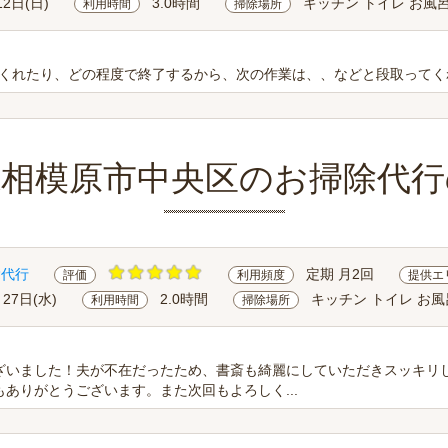
12日(日)
3.0時間
キッチン トイレ お風呂
利用時間
掃除場所
くれたり、どの程度で終了するから、次の作業は、、などと段取ってく
県相模原市中央区のお掃除代行
除代行
定期 月2回
評価
利用頻度
提供エ
月27日(水)
2.0時間
キッチン トイレ お風
利用時間
掃除場所
ざいました！夫が不在だったため、書斎も綺麗にしていただきスッキリ
ありがとうございます。また次回もよろしく...