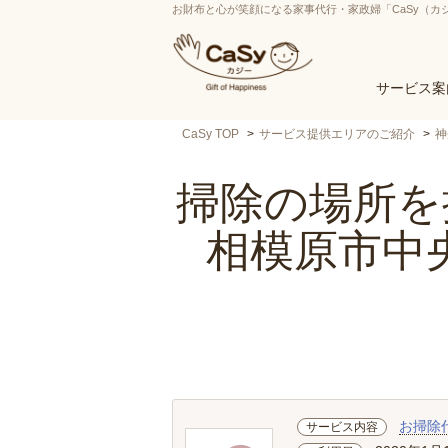
お財布と心が笑顔になる家事代行・家政婦「CaSy（カ
サービス案
CaSy TOP
サービス提供エリアのご紹介
神
掃除の場所を提
相模原市中
お掃除
サービス内容