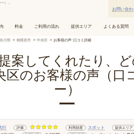
ジー）」
お問い合わ
内
料金
ご利用の流れ
提供エリア
よくある質問
奈川県
相模原市
中央区
お客様の声･口コミ詳細
案してくれたり、どの.
央区のお客様の声（口
ー）
代行
スポット
評価
利用頻度
提供エリア