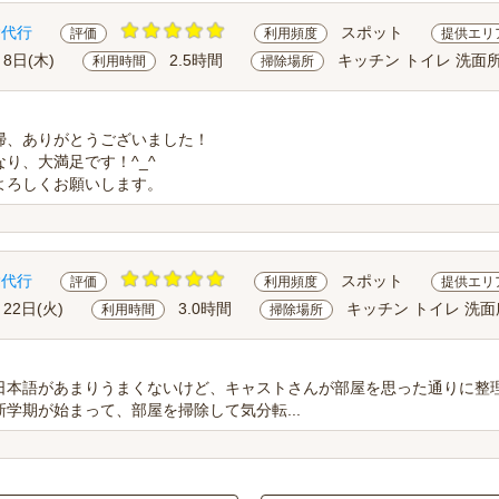
除代行
スポット
評価
利用頻度
提供エリ
月8日(木)
2.5時間
キッチン トイレ 洗面所
利用時間
掃除場所
掃、ありがとうございました！
り、大満足です！^_^
よろしくお願いします。
除代行
スポット
評価
利用頻度
提供エリ
月22日(火)
3.0時間
キッチン トイレ 洗面
利用時間
掃除場所
日本語があまりうまくないけど、キャストさんが部屋を思った通りに整
学期が始まって、部屋を掃除して気分転...