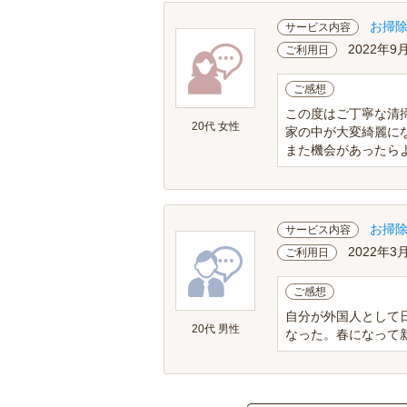
お掃
サービス内容
2022年9
ご利用日
ご感想
この度はご丁寧な清
20代 女性
家の中が大変綺麗にな
また機会があったら
お掃
サービス内容
2022年3
ご利用日
ご感想
自分が外国人として
20代 男性
なった。春になって新