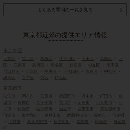
よくある質問の一覧を見る
東京都近郊の提供エリア情報
東京23区
足立区
・
荒川区
・
板橋区
・
江戸川区
・
大田区
・
葛飾区
・
北
区
・
江東区
・
品川区
・
渋谷区
・
新宿区
・
杉並区
・
墨田区
・
世田谷区
・
台東区
・
中央区
・
千代田区
・
豊島区
・
中野区
・
練馬区
・
文京区
・
港区
・
目黒区
東京都下
狛江市
・
調布市
・
三鷹市
・
武蔵野市
・
府中市
・
町田市
・
稲
城市
・
多摩市
・
八王子市
・
立川市
・
昭島市
・
小金井市
・
小
平市
・
日野市
・
国分寺市
・
国立市
・
西東京市
・
東久留米市
・
清瀬市
・
東大和市
・
東村山市
・
武蔵村山市
・
福生市
・
瑞穂町
・
羽村市
・
あきる野市
・
日の出町
・
青梅市
・
檜原村
・
奥多摩
町