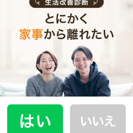
ます。
お掃除代行のサービス内容
お掃除代行のサービス料金
ご利用者インタビュー
Customer Interview
お掃除
M.T.さん
30代 共働き 子育て中
まるで実家の母親が家事を手伝いにきてくれた
安心感。
記事全文を見る