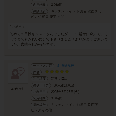
3.0時間
利用時間
キッチン トイレ お風呂 洗面所 リ
掃除場所
ビング 部屋 廊下 玄関
ご感想
初めての男性キャストさんでしたが、一生懸命に全力で、そ
してとてもきれいにして下さりました！ありがとうございま
した。素晴らしかったです。
お掃除代行
サービス内容
評価
定期 月2回
利用頻度
東京都江東区
提供エリア
30代 女性
2025年8月26日(火)
ご利用日
3.0時間
利用時間
キッチン トイレ お風呂 洗面所 リ
掃除場所
ビング その他