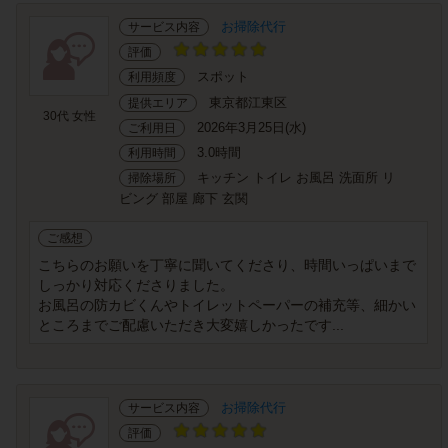
お掃除代行
サービス内容
評価
スポット
利用頻度
東京都江東区
提供エリア
30代 女性
2026年3月25日(水)
ご利用日
3.0時間
利用時間
キッチン トイレ お風呂 洗面所 リ
掃除場所
ビング 部屋 廊下 玄関
ご感想
こちらのお願いを丁寧に聞いてくださり、時間いっぱいまで
しっかり対応くださりました。
お風呂の防カビくんやトイレットペーパーの補充等、細かい
ところまでご配慮いただき大変嬉しかったです...
お掃除代行
サービス内容
評価