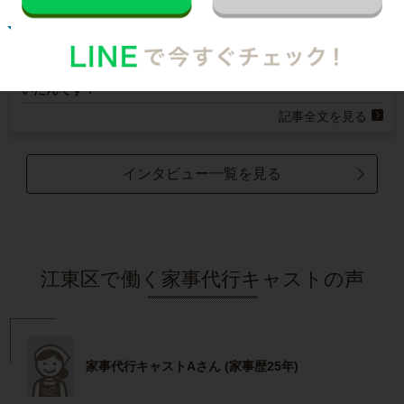
お掃除
E.O.さん
30代 共働き 育児休暇中
いつもお家がキレイなママ友がCaSyを使って
いたんです！
記事全文を見る
インタビュー一覧を見る
江東区で働く家事代行キャストの声
家事代行キャストAさん (家事歴25年)