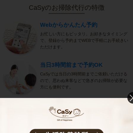
CaSyのお掃除代行の特徴
Webからかんたん予約
お忙しい方にもピッタリ。お好きなタイミング
で、登録から予約までWEBで手軽にお手続きい
ただけます。
当日3時間前まで予約OK
CaSyでは当日の3時間前までご依頼いただける
ので、思わぬ来客などで急ぎのお掃除が必要な
方にも便利です。
きめ細やかなサービス
選考をクリアし、研修を修了したキャストがサ
ービスを実施。お客様のご要望に沿ったきめ細
やかなサービスで、健やかな生活をサポートし