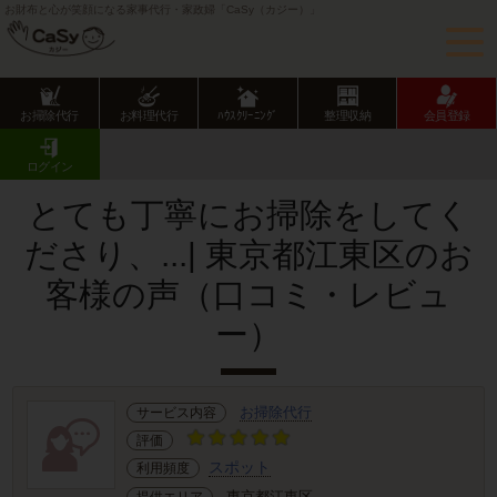
お財布と心が笑顔になる家事代行・家政婦「CaSy（カジー）」
お掃除代行
お料理代行
ﾊｳｽｸﾘｰﾆﾝｸﾞ
整理収納
会員登録
CaSy TOP
サービス提供エリアのご紹介
東京都
東京23区
江東区
お客様の声･口コミ詳細
ログイン
とても丁寧にお掃除をしてく
ださり、...| 東京都江東区のお
客様の声（口コミ・レビュ
ー）
お掃除代行
サービス内容
評価
スポット
利用頻度
東京都江東区
提供エリア