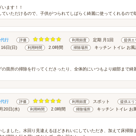
ざいます！！
していただけるので、子供がつられてしばらく綺麗に使ってくれるので
除代行
定期 月1回
評価
利用頻度
提供エ
月16日(日)
2.0時間
キッチン トイレ お風
利用時間
掃除場所
ずの箇所の掃除を行ってくださったり、全体的にいつもより細部まで綺
除代行
スポット
評価
利用頻度
提供エリ
月20日(水)
2.0時間
キッチン トイレ お
利用時間
掃除場所
いしました。水回り見違えるほどきれいにしていただき、加えて床掃除