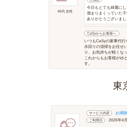
今日もとても綺麗にし
40代 女性
溜まりまくっていた子
ありがとうございまし
CaSyからお客様へ
いつもCaSyの家事代
水回りの清掃をお任せ
り、お気持ちが軽くな
これからもお客様がゆ
す。
東
お掃
サービス内容
2026年4
ご利用日