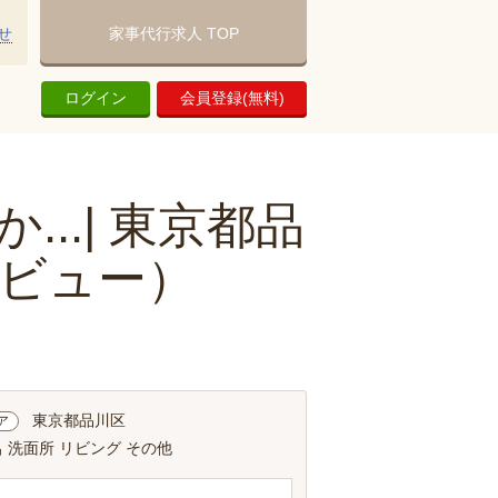
せ
家事代行求人 TOP
ログイン
会員登録(無料)
..| 東京都品
ビュー）
東京都品川区
ア
 洗面所 リビング その他