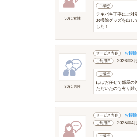
ご感想
テキパキ丁寧にご対
50代 女性
お掃除グッズを出し
した！
お掃
サービス内容
2026年3
ご利用日
ご感想
ほぼお任せで部屋の
30代 男性
ただいたのも有り難
お掃
サービス内容
2025年4
ご利用日
ご感想