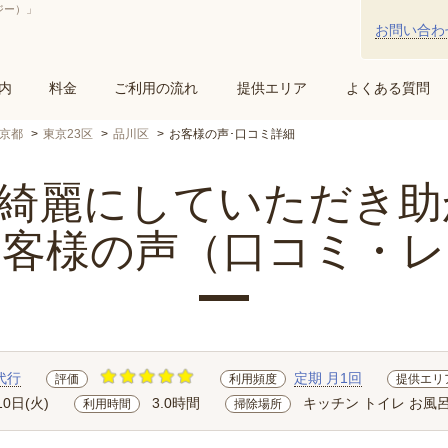
ジー）」
お問い合わ
内
料金
ご利用の流れ
提供エリア
よくある質問
京都
東京23区
品川区
お客様の声･口コミ詳細
麗にしていただき助か.
お客様の声（口コミ・レ
代行
定期 月1回
評価
利用頻度
提供エリ
10日(火)
3.0時間
キッチン トイレ お風呂
利用時間
掃除場所