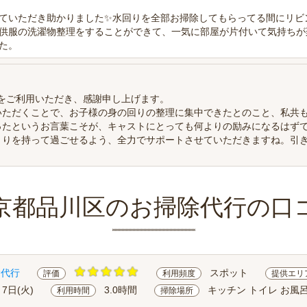
ていただき助かりました✨水回りを全部お掃除してもらってる間にリビ
供服の洗濯物整理をすることができて、一気に部屋が片付いて気持ちが
た。
行をご利用いただき、感謝申し上げます。
いただくことで、お子様の身の回りの整理に集中できたとのこと、私共
ったというお言葉こそが、キャストにとっても何よりの励みになるはず
とりを持って過ごせるよう、全力でサポートさせていただきますね。引
京都品川区のお掃除代行の口
除代行
スポット
評価
利用頻度
提供エリ
月7日(火)
3.0時間
キッチン トイレ お風呂
利用時間
掃除場所