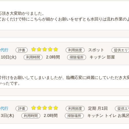
応頂き大変助かりました。
ておくだけで特にこちらが細かくお願いをせずとも水回りは流れ作業の
除代行
スポット
評価
利用頻度
提供エリ
月10日(火)
2.0時間
キッチン 部屋
利用時間
掃除場所
片付けをお願いしてしまいましたが、臨機応変に綺麗にしていただき大
かったです。
除代行
定期 月1回
評価
利用頻度
提供エ
月3日(木)
2.0時間
キッチン トイレ お風
利用時間
掃除場所