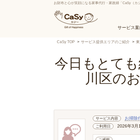
お財布と心が笑顔になる家事代行・家政婦「CaSy（カ
サービス案
CaSy TOP
サービス提供エリアのご紹介
東
今日もとても綺
川区の
お掃除
サービス内容
2026年3月
ご利用日
ご感想