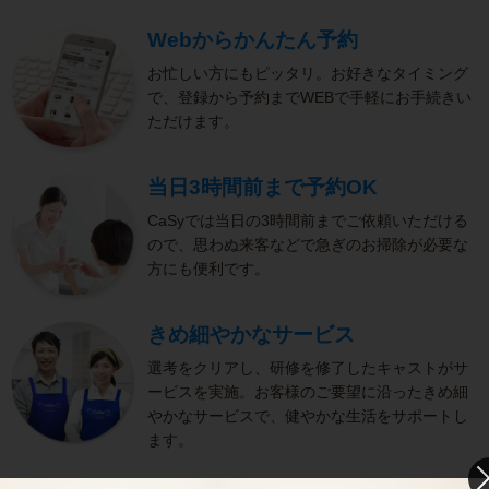
Webからかんたん予約
お忙しい方にもピッタリ。お好きなタイミング
で、登録から予約までWEBで手軽にお手続きい
ただけます。
当日3時間前まで予約OK
CaSyでは当日の3時間前までご依頼いただける
ので、思わぬ来客などで急ぎのお掃除が必要な
方にも便利です。
きめ細やかなサービス
選考をクリアし、研修を修了したキャストがサ
ービスを実施。お客様のご要望に沿ったきめ細
やかなサービスで、健やかな生活をサポートし
ます。