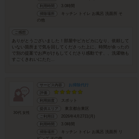
3.0時間
利用時間
キッチン トイレ お風呂 洗面所 そ
掃除場所
の他
ご感想
ありがとうございました！部屋中ピカピカになり、依頼して
いない箇所まで気を回してくださった上に、時間が余ったの
で別の提案でお声がけもしてくださり感動です、、洗濯物も
すごくきれいにたた...
お掃除代行
サービス内容
評価
スポット
利用頻度
東京都台東区
提供エリア
30代 女性
2026年4月27日(月)
ご利用日
3.0時間
利用時間
キッチン トイレ お風呂 洗面所 リ
掃除場所
ビング その他