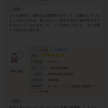
ご感想
とても親切で、穏やかな雰囲気の方でした。お願いしていた
ところはもちろん、見えなかった部分を含めて家の中をキラ
キラにしていただきました。とても助かりました。またお願
いできればと思いま...
お掃除代行
サービス内容
評価
スポット
利用頻度
東京都台東区
提供エリア
30代 女性
2026年4月21日(火)
ご利用日
3.0時間
利用時間
キッチン トイレ お風呂 洗面所 リ
掃除場所
ビング その他
ご感想
本日はありがとうございました！大量の洗濯物、しまうとこ