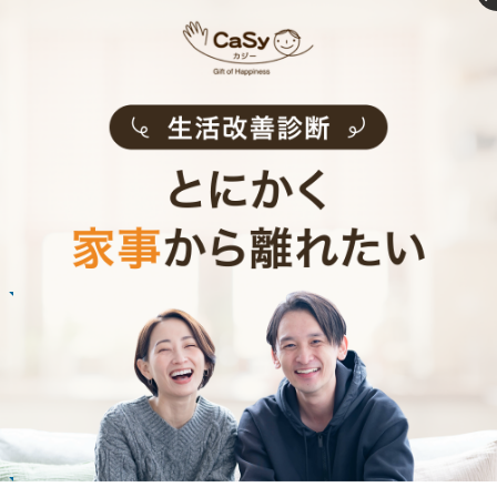
お掃除代行のサービス内容
お掃除代行のサービス料金
ご利用者インタビュー
Customer Interview
お掃除
R.H.さん
30代 共働き 子育て中
普段できない時間を過ごすことができ、休日が
とても充実しました。
記事全文を見る
お掃除
M.T.さん