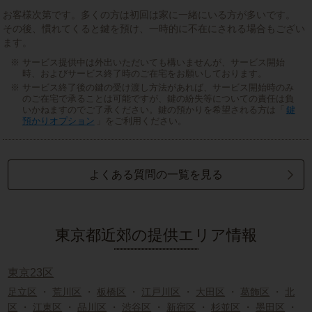
お客様次第です。多くの方は初回は家に一緒にいる方が多いです。
その後、慣れてくると鍵を預け、一時的に不在にされる場合もござい
ます。
サービス提供中は外出いただいても構いませんが、サービス開始
時、およびサービス終了時のご在宅をお願いしております。
サービス終了後の鍵の受け渡し方法があれば、サービス開始時のみ
のご在宅で承ることは可能ですが、鍵の紛失等についての責任は負
いかねますのでご了承ください。鍵の預かりを希望される方は「
鍵
預かりオプション
」をご利用ください。
よくある質問の一覧を見る
東京都近郊の提供エリア情報
東京23区
足立区
・
荒川区
・
板橋区
・
江戸川区
・
大田区
・
葛飾区
・
北
区
・
江東区
・
品川区
・
渋谷区
・
新宿区
・
杉並区
・
墨田区
・