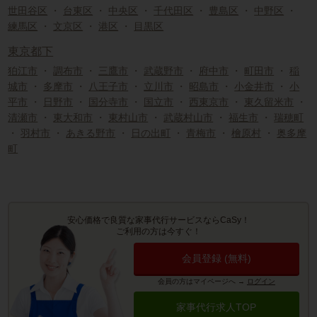
世田谷区
・
台東区
・
中央区
・
千代田区
・
豊島区
・
中野区
・
練馬区
・
文京区
・
港区
・
目黒区
東京都下
狛江市
・
調布市
・
三鷹市
・
武蔵野市
・
府中市
・
町田市
・
稲
城市
・
多摩市
・
八王子市
・
立川市
・
昭島市
・
小金井市
・
小
平市
・
日野市
・
国分寺市
・
国立市
・
西東京市
・
東久留米市
・
清瀬市
・
東大和市
・
東村山市
・
武蔵村山市
・
福生市
・
瑞穂町
・
羽村市
・
あきる野市
・
日の出町
・
青梅市
・
檜原村
・
奥多摩
町
安心価格で良質な家事代行サービスならCaSy！
ご利用の方は今すぐ！
会員登録 (無料)
会員の方はマイページへ
→
ログイン
家事代行求人TOP