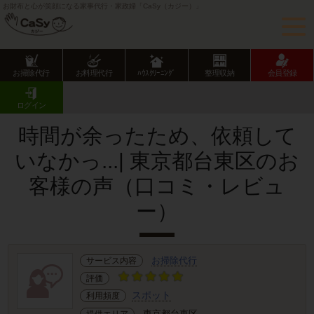
お財布と心が笑顔になる家事代行・家政婦「CaSy（カジー）」
お掃除代行
お料理代行
ﾊｳｽｸﾘｰﾆﾝｸﾞ
整理収納
会員登録
CaSy TOP
サービス提供エリアのご紹介
東京都
東京23区
台東区
お客様の声･口コミ詳細
ログイン
時間が余ったため、依頼して
いなかっ...| 東京都台東区のお
客様の声（口コミ・レビュ
ー）
お掃除代行
サービス内容
評価
スポット
利用頻度
東京都台東区
提供エリア