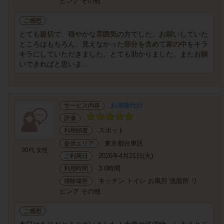
ビング その他
ご感想
とても親切で、穏やかな雰囲気の方でした。お願いしていた
ところはもちろん、見えなかった部分を含めて家の中をキラ
キラにしていただきました。とても助かりました。またお願
いできればと思いま...
お掃除代行
サービス内容
評価
スポット
利用頻度
東京都台東区
提供エリア
30代 女性
2026年4月21日(火)
ご利用日
3.0時間
利用時間
キッチン トイレ お風呂 洗面所 リ
掃除場所
ビング その他
ご感想