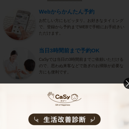
Webからかんたん予約
お忙しい方にもピッタリ。お好きなタイミング
で、登録から予約までWEBで手軽にお手続きい
ただけます。
当日3時間前まで予約OK
CaSyでは当日の3時間前までご依頼いただける
ので、思わぬ来客などで急ぎのお掃除が必要な
方にも便利です。
きめ細やかなサービス
選考をクリアし、研修を修了したキャストがサ
ービスを実施。お客様のご要望に沿ったきめ細
やかなサービスで、健やかな生活をサポートし
ます。