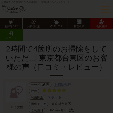
お財布と心が笑顔になる家事代行・家政婦「CaSy（カジー）」
お掃除代行
お料理代行
ﾊｳｽｸﾘｰﾆﾝｸﾞ
整理収納
会員登録
CaSy TOP
サービス提供エリアのご紹介
東京都
東京23区
台東区
お客様の声･口コミ詳細
ログイン
2時間で4箇所のお掃除をして
いただ...| 東京都台東区のお客
様の声（口コミ・レビュー）
お掃除代行
サービス内容
評価
スポット
利用頻度
東京都台東区
提供エリア
30代 女性
2025年7月1日(火)
ご利用日