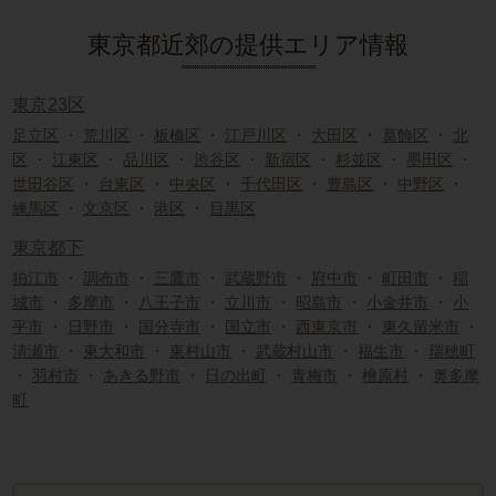
東京都近郊の提供エリア情報
東京23区
足立区
・
荒川区
・
板橋区
・
江戸川区
・
大田区
・
葛飾区
・
北
区
・
江東区
・
品川区
・
渋谷区
・
新宿区
・
杉並区
・
墨田区
・
世田谷区
・
台東区
・
中央区
・
千代田区
・
豊島区
・
中野区
・
練馬区
・
文京区
・
港区
・
目黒区
東京都下
狛江市
・
調布市
・
三鷹市
・
武蔵野市
・
府中市
・
町田市
・
稲
城市
・
多摩市
・
八王子市
・
立川市
・
昭島市
・
小金井市
・
小
平市
・
日野市
・
国分寺市
・
国立市
・
西東京市
・
東久留米市
・
清瀬市
・
東大和市
・
東村山市
・
武蔵村山市
・
福生市
・
瑞穂町
・
羽村市
・
あきる野市
・
日の出町
・
青梅市
・
檜原村
・
奥多摩
町