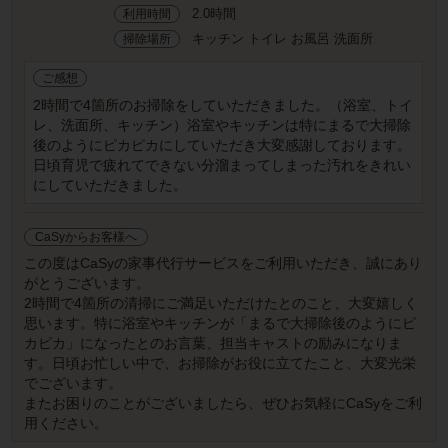
2.0時間
利用時間
キッチン トイレ お風呂 洗面所
掃除場所
ご感想
2時間で4箇所のお掃除をしていただきました。（浴室、トイ
レ、洗面所、キッチン）浴室やキッチンは特にまるで大掃除
後のようにピカピカにしていただき大変感謝しております。
日頃育児で疲れてできない分溜まってしまった汚れをきれい
にしていただきました。
CaSyからお客様へ
この度はCaSyの家事代行サービスをご利用いただき、誠にあり
がとうございます。
2時間で4箇所の清掃にご満足いただけたとのこと、大変嬉しく
思います。特に浴室やキッチンが「まるで大掃除後のようにピ
カピカ」になったとのお言葉、担当キャストの励みになりま
す。日頃お忙しい中で、お掃除がお役に立てたこと、大変光栄
でございます。
またお困りのことがございましたら、ぜひお気軽にCaSyをご利
用ください。