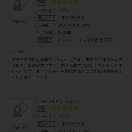
評価
スポット
利用頻度
東京都台東区
提供エリア
30代 女性
2026年5月20日(水)
ご利用日
2.0時間
利用時間
キッチン トイレ お風呂 洗面所
掃除場所
ご感想
担当の方の対応が非常に良かったです。事前のご連絡から当
日まで、返信が常に早く、内容も非常に詳しくてわかりやす
かったです。またこちらから確認する前に必要な情報を先回
りして共有してくれ...
お掃除代行
サービス内容
評価
スポット
利用頻度
東京都台東区
提供エリア
30代 女性
2026年5月13日(水)
ご利用日