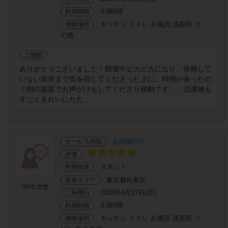
3.0時間
利用時間
キッチン トイレ お風呂 洗面所 そ
掃除場所
の他
ご感想
ありがとうございました！部屋中ピカピカになり、依頼して
いない箇所まで気を回してくださった上に、時間が余ったの
で別の提案でお声がけもしてくださり感動です、、洗濯物も
すごくきれいにたた...
お掃除代行
サービス内容
評価
スポット
利用頻度
東京都台東区
提供エリア
30代 女性
2026年4月27日(月)
ご利用日
3.0時間
利用時間
キッチン トイレ お風呂 洗面所 リ
掃除場所