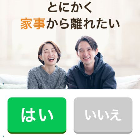
お掃除代行のサービス内容
お掃除代行のサービス料金
ご利用者インタビュー
Customer Interview
お掃除
E.O.さん
30代 共働き 育児休暇中
いつもお家がキレイなママ友がCaSyを使って
いたんです！
記事全文を見る
お掃除