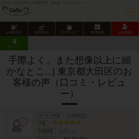
お財布と心が笑顔になる家事代行・家政婦「CaSy（カジー）」
お掃除代行
お料理代行
ﾊｳｽｸﾘｰﾆﾝｸﾞ
整理収納
会員登録
CaSy TOP
サービス提供エリアのご紹介
東京都
東京23区
大田区
お客様の声･口コミ詳細
ログイン
手際よく、また想像以上に細
かなとこ...| 東京都大田区のお
客様の声（口コミ・レビュ
ー）
お掃除代行
サービス内容
評価
スポット
利用頻度
東京都大田区
提供エリア