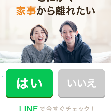
お掃除代行のサービス内容
お掃除代行のサービス料金
ご利用者インタビュー
Customer Interview
お掃除
R.H.さん
30代 共働き 子育て中
普段できない時間を過ごすことができ、休日が
とても充実しました。
記事全文を見る