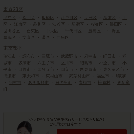
東京23区
足立区
・
荒川区
・
板橋区
・
江戸川区
・
大田区
・
葛飾区
・
北
区
・
江東区
・
品川区
・
渋谷区
・
新宿区
・
杉並区
・
墨田区
・
世田谷区
・
台東区
・
中央区
・
千代田区
・
豊島区
・
中野区
・
練馬区
・
文京区
・
港区
・
目黒区
東京都下
狛江市
・
調布市
・
三鷹市
・
武蔵野市
・
府中市
・
町田市
・
稲
城市
・
多摩市
・
八王子市
・
立川市
・
昭島市
・
小金井市
・
小
平市
・
日野市
・
国分寺市
・
国立市
・
西東京市
・
東久留米市
・
清瀬市
・
東大和市
・
東村山市
・
武蔵村山市
・
福生市
・
瑞穂町
・
羽村市
・
あきる野市
・
日の出町
・
青梅市
・
檜原村
・
奥多摩
町
安心価格で良質な家事代行サービスならCaSy！
ご利用の方は今すぐ！