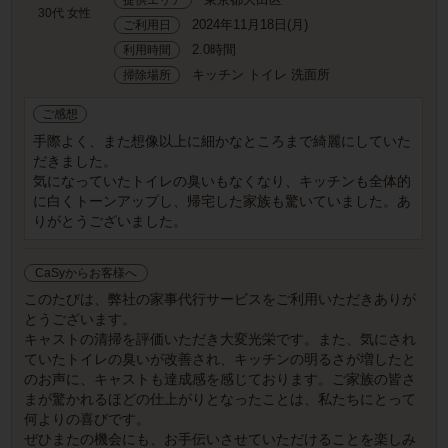
30代 女性
2024年11月18日(月)
ご利用日
2.0時間
利用時間
キッチン トイレ 洗面所
掃除場所
ご感想
手際よく、また想像以上に細かなところまで綺麗にしていた
だきました。
気になっていたトイレの臭いもなくなり、キッチンも全体的
に白くトーンアップし、帰宅した家族も驚いていました。あ
りがとうございました。
CaSyからお客様へ
このたびは、弊社の家事代行サービスをご利用いただきありが
とうございます。
キャストの清掃を評価いただき大変光栄です。また、気にされ
ていたトイレの臭いが改善され、キッチンの明るさが増したと
のお声に、キャストも達成感を感じております。ご家族の皆さ
まが驚かれるほどの仕上がりとなったことは、私たちにとって
何よりの喜びです。
ぜひまたの機会にも、お手伝いさせていただけることを楽しみ