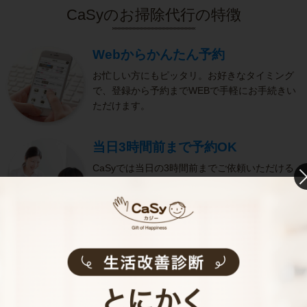
CaSyのお掃除代行の特徴
Webからかんたん予約
お忙しい方にもピッタリ。お好きなタイミング
で、登録から予約までWEBで手軽にお手続きい
ただけます。
当日3時間前まで予約OK
CaSyでは当日の3時間前までご依頼いただける
ので、思わぬ来客などで急ぎのお掃除が必要な
方にも便利です。
きめ細やかなサービス
選考をクリアし、研修を修了したキャストがサ
ービスを実施。お客様のご要望に沿ったきめ細
やかなサービスで、健やかな生活をサポートし
ます。