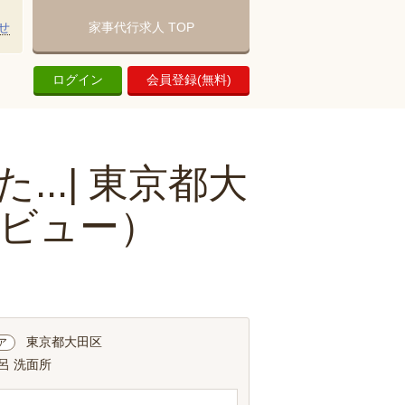
せ
家事代行求人 TOP
ログイン
会員登録(無料)
..| 東京都大
ビュー）
東京都大田区
ア
呂 洗面所