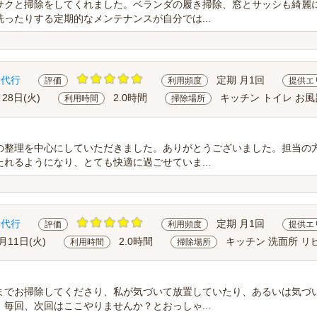
サクと掃除をしてくれました。ベランダの履き掃除、窓とサッシも綺麗
ったりする定期的なメンテナンスが自分では...
除代行
定期 月1回
評価
利用頻度
提供エ
月28日(火)
2.0時間
キッチン トイレ お風
利用時間
掃除場所
の整理を中心にしていただきました。ありがとうございました。担当の
れるようになり、とても快適に過ごせていま...
除代行
定期 月1回
評価
利用頻度
提供エ
月11日(火)
2.0時間
キッチン 洗面所 リ
利用時間
掃除場所
までお掃除してくださり、私が気づいて放置していたり、あるいは気づ
毎回、次回はここやりませんか？とおっしゃ...