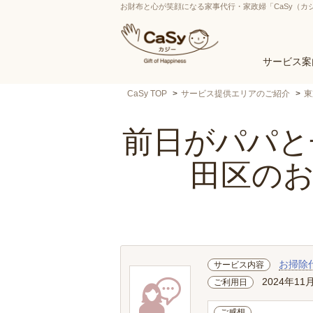
お財布と心が笑顔になる家事代行・家政婦「CaSy（カ
サービス案
CaSy TOP
サービス提供エリアのご紹介
東
前日がパパと子
田区の
お掃除
サービス内容
2024年11
ご利用日
ご感想