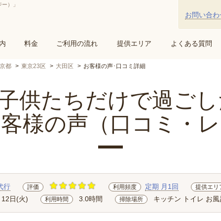
ジー）」
お問い合わ
内
料金
ご利用の流れ
提供エリア
よくある質問
京都
東京23区
大田区
お客様の声･口コミ詳細
供たちだけで過ごした.
お客様の声（口コミ・レ
代行
定期 月1回
評価
利用頻度
提供エリ
月12日(火)
3.0時間
キッチン トイレ お風
利用時間
掃除場所