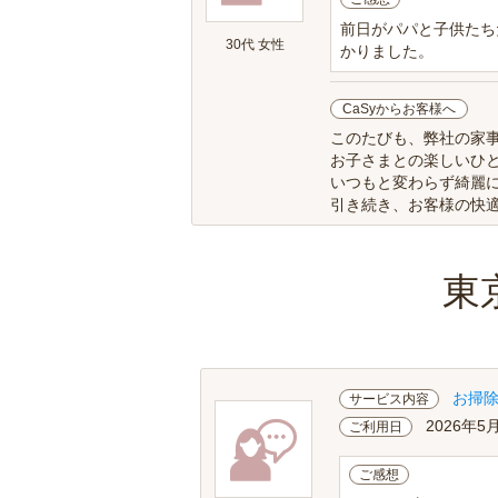
前日がパパと子供たち
30代 女性
かりました。
CaSyからお客様へ
このたびも、弊社の家
お子さまとの楽しいひ
いつもと変わらず綺麗
引き続き、お客様の快
東
お掃
サービス内容
2026年5
ご利用日
ご感想