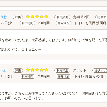
除代行
定期 月2回
評価
利用頻度
提供エ
月22日(火)
2.0時間
トイレ お風呂 洗面所
利用時間
掃除場所
業を進めていただき、大変感謝しております。細部にまで気を配った丁
話しやすく、コミュニケー...
除代行
スポット
評価
利用頻度
提供エリ
月18日(日)
2.0時間
トイレ 部屋 その他
利用時間
掃除場所
のですが、きちんとお掃除してくださっただけでなく、お掃除された内
た、お願いしたいと思います。