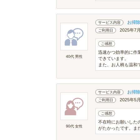
お掃
サービス内容
2025年7
ご利用日
ご感想
迅速かつ効率的に作
40代 男性
できています。
また、お人柄も温和で
お掃
サービス内容
2025年5
ご利用日
ご感想
不在時にお願いした
90代 女性
がたかったです。ま