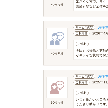
気さくな方で、サク
40代 女性
風呂も壁など全体を洗
お掃
サービス内容
2026年4
ご利用日
ご感想
今回もお掃除と衣類
40代 男性
がキレイな状態で保た
お掃
サービス内容
2025年11
ご利用日
ご感想
いつも細かいところ
30代 女性
くださり助かります。