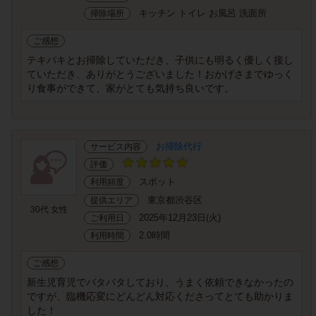
キッチン トイレ お風呂 洗面所
掃除場所
ご感想
テキパキとお掃除していただき、子供にも明るく優しく接し
ていただき、ありがとうございました！おかげさまでゆっく
り食事ができて、家がとても気持ち良いです。
お掃除代行
サービス内容
評価
スポット
利用頻度
東京都渋谷区
提供エリア
30代 女性
2025年12月23日(火)
ご利用日
2.0時間
利用時間
ご感想
新生児育児でバタバタしており、うまく依頼できなかったの
ですが、臨機応変にどんどん対応くださってとても助かりま
した！