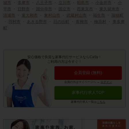
城市
・
多摩市
・
八王子市
・
立川市
・
昭島市
・
小金井市
・
小
平市
・
日野市
・
国分寺市
・
国立市
・
西東京市
・
東久留米市
・
清瀬市
・
東大和市
・
東村山市
・
武蔵村山市
・
福生市
・
瑞穂町
・
羽村市
・
あきる野市
・
日の出町
・
青梅市
・
檜原村
・
奥多摩
町
安心価格で良質な家事代行サービスならCaSy！
ご利用の方は今すぐ！
会員登録 (無料)
会員の方はマイページへ
→
ログイン
家事代行求人TOP
家事代行求人一覧は
こちら