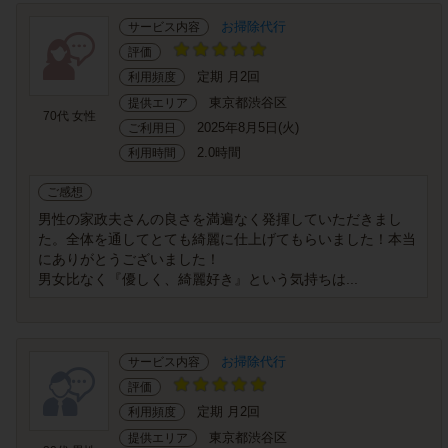
お掃除代行
サービス内容
評価
定期 月2回
利用頻度
東京都渋谷区
提供エリア
70代 女性
2025年8月5日(火)
ご利用日
2.0時間
利用時間
ご感想
男性の家政夫さんの良さを満遍なく発揮していただきまし
た。全体を通してとても綺麗に仕上げてもらいました！本当
にありがとうございました！
男女比なく『優しく、綺麗好き』という気持ちは...
お掃除代行
サービス内容
評価
定期 月2回
利用頻度
東京都渋谷区
提供エリア