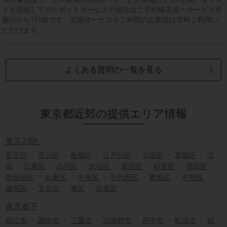
トを指名してのスポットサービスの場合はご予約確定後〜サービス実
施日から7日後です。定期サービスをご利用のお客様は常時ご利用い
ただけます。
よくある質問の一覧を見る
東京都近郊の提供エリア情報
東京23区
足立区
・
荒川区
・
板橋区
・
江戸川区
・
大田区
・
葛飾区
・
北
区
・
江東区
・
品川区
・
渋谷区
・
新宿区
・
杉並区
・
墨田区
・
世田谷区
・
台東区
・
中央区
・
千代田区
・
豊島区
・
中野区
・
練馬区
・
文京区
・
港区
・
目黒区
東京都下
狛江市
・
調布市
・
三鷹市
・
武蔵野市
・
府中市
・
町田市
・
稲