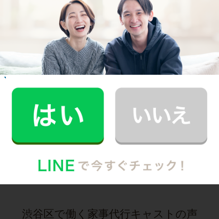
E.O.さん
30代 共働き 育児休暇中
いつもお家がキレイなママ友がCaSyを使って
いたんです！
記事全文を見る
お掃除
R.H.さん
30代 共働き 子育て中
普段できない時間を過ごすことができ、休日が
とても充実しました。
記事全文を見る
インタビュー一覧を見る
渋谷区で働く家事代行キャストの声