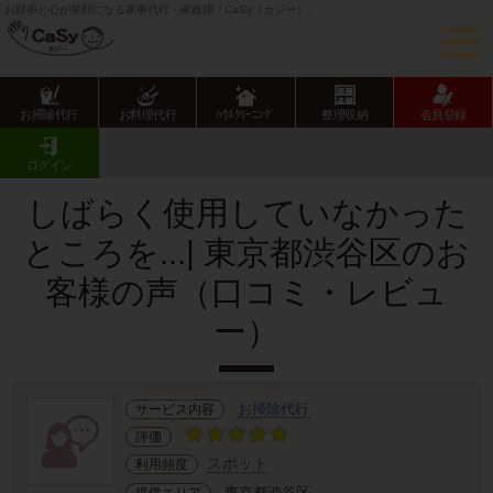
お財布と心が笑顔になる家事代行・家政婦「CaSy（カジー）」
お掃除代行
お料理代行
ﾊｳｽｸﾘｰﾆﾝｸﾞ
整理収納
会員登録
CaSy TOP
サービス提供エリアのご紹介
東京都
東京23区
渋谷区
お客様の声･口コミ詳細
ログイン
しばらく使用していなかった
ところを...| 東京都渋谷区のお
客様の声（口コミ・レビュ
ー）
お掃除代行
サービス内容
評価
スポット
利用頻度
東京都渋谷区
提供エリア