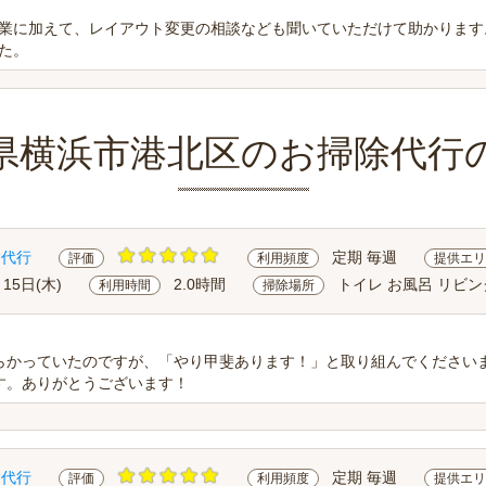
業に加えて、レイアウト変更の相談なども聞いていただけて助かります
た。
県横浜市港北区のお掃除代行
除代行
定期 毎週
評価
利用頻度
提供エリ
月15日(木)
2.0時間
トイレ お風呂 リビン
利用時間
掃除場所
らかっていたのですが、「やり甲斐あります！」と取り組んでください
す。ありがとうございます！
除代行
定期 毎週
評価
利用頻度
提供エリ