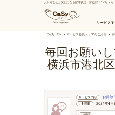
お財布と心が笑顔になる家事代行・家政婦「CaSy（カ
サービス案
CaSy TOP
サービス提供エリアのご紹介
神
毎回お願いして
横浜市港北
お掃除
サービス内容
2024年4月
ご利用日
ご感想