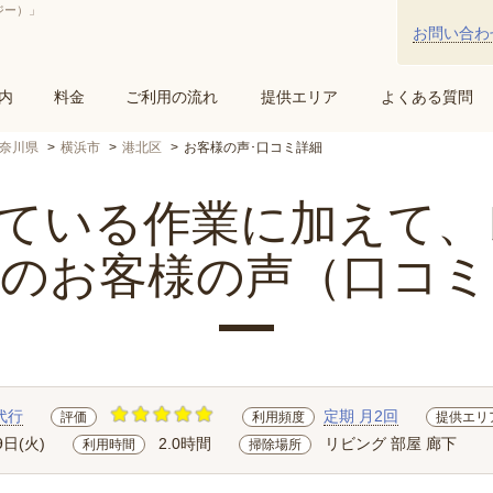
ジー）」
お問い合わ
内
料金
ご利用の流れ
提供エリア
よくある質問
奈川県
横浜市
港北区
お客様の声･口コミ詳細
いる作業に加えて、レ.
区のお客様の声（口コミ
代行
定期 月2回
評価
利用頻度
提供エリ
9日(火)
2.0時間
リビング 部屋 廊下
利用時間
掃除場所