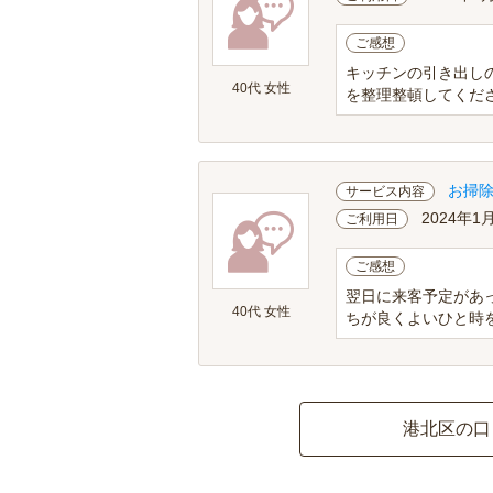
ご感想
キッチンの引き出し
40代 女性
を整理整頓してくだ
お掃
サービス内容
2024年1
ご利用日
ご感想
翌日に来客予定があ
40代 女性
ちが良くよいひと時
港北区の口