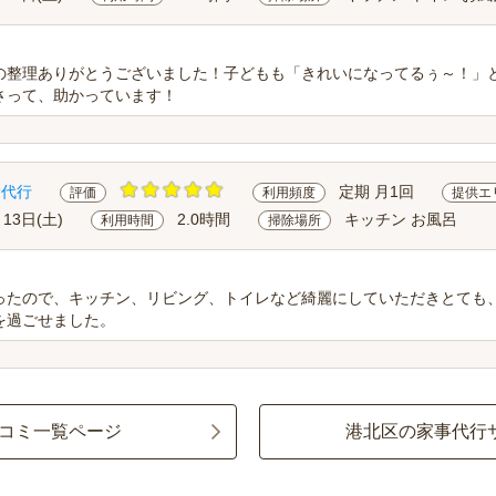
の整理ありがとうございました！子どもも「きれいになってるぅ～！」
さって、助かっています！
除代行
定期 月1回
評価
利用頻度
提供エ
月13日(土)
2.0時間
キッチン お風呂
利用時間
掃除場所
ったので、キッチン、リビング、トイレなど綺麗にしていただきとても
を過ごせました。
コミ一覧ページ
港北区の家事代行