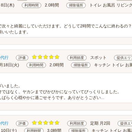
月8日(木)
2.0時間
トイレ お風呂 リビン
利用時間
掃除場所
で次々と綺麗にしていただけます。どうして2時間でこんなに終わるの
願いいたします。
除代行
スポット
評価
利用頻度
提供エリ
月18日(火)
2.0時間
キッチン トイレ お
利用時間
掃除場所
ざいました。
けではなく、ヤカンまでぴかぴかになっていてびっくりしました。
ばらく心穏やかに過ごせそうです。ありがとうござい...
除代行
定期 月2回
評価
利用頻度
提供エ
月10日(土)
3.0時間
キッチン トイレ お風
利用時間
掃除場所