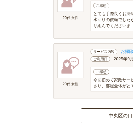
ご感想
とても手際良くお掃
20代 女性
水回りの依頼でした
り組んでくださいま..
お掃
サービス内容
2025年9
ご利用日
ご感想
今回初めて家政サー
20代 女性
さり、部屋全体がと
中央区の口