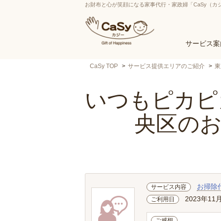
お財布と心が笑顔になる家事代行・家政婦「CaSy（カ
サービス案
CaSy TOP
サービス提供エリアのご紹介
東
いつもピカピカ
央区の
お掃除
サービス内容
2023年11
ご利用日
ご感想