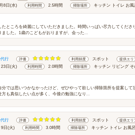
0月8日(水)
2.5時間
キッチン トイレ お風
利用時間
掃除場所
したところを綺麗にしていただきました。時間いっぱい尽力してくださ
ました。1歳のこどもがおりますが、会った...
除代行
スポット
評価
利用頻度
提供エリ
月23日(火)
2.0時間
キッチン リビング 
利用時間
掃除場所
自分では思いつかなかったけど、ぜひやって欲しい掃除箇所を提案して
方も真似したい点が多く、今後の勉強になり...
除代行
スポット
評価
利用頻度
提供エリ
月9日(火)
3.0時間
キッチン トイレ お風
利用時間
掃除場所