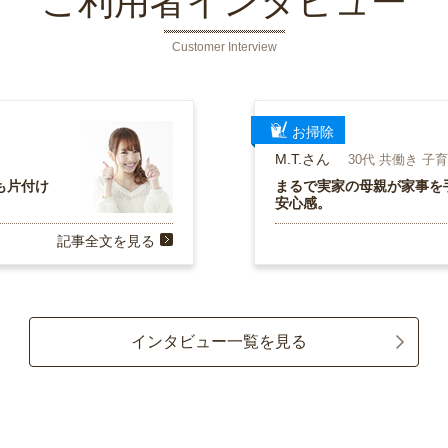
ご利用者インタビュー
Customer Interview
お掃除
M.T.さん
30代 共働き 子
も片付け
まるで実家の母親が家事を
安心感。
記事全文を見る
インタビュー一覧を見る