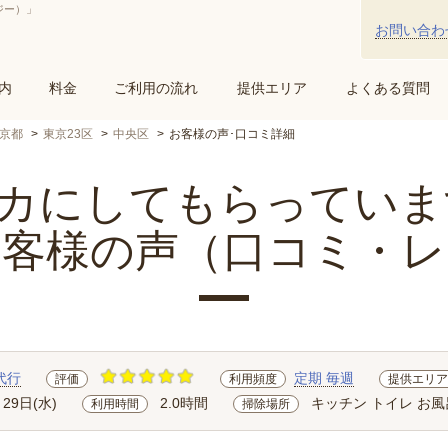
ジー）」
お問い合わ
内
料金
ご利用の流れ
提供エリア
よくある質問
京都
東京23区
中央区
お客様の声･口コミ詳細
にしてもらっています.
お客様の声（口コミ・レ
代行
定期 毎週
評価
利用頻度
提供エリア
月29日(水)
2.0時間
キッチン トイレ お風
利用時間
掃除場所