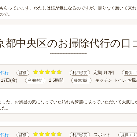
もらっています。わたしは鏡が気になるのですが、曇りなく磨いて来れ
ので。
京都中央区のお掃除代行の口
除代行
定期 月2回
評価
利用頻度
提供エ
月17日(金)
2.5時間
キッチン トイレ お風
利用時間
掃除場所
ました。お風呂の気になっていた汚れも綺麗に取っていただいて大変助
した。
除代行
スポット
評価
利用頻度
提供エリ