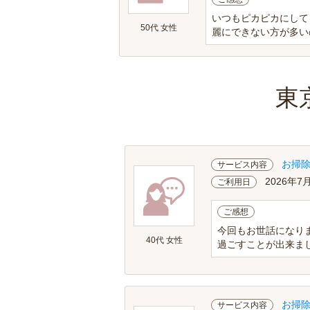
いつもピカピカにして
50代 女性
麗にできない方が多い
東
お掃
サービス内容
2026年7
ご利用日
ご感想
今回もお世話になり
40代 女性
過ごすことが出来ま
お掃
サービス内容