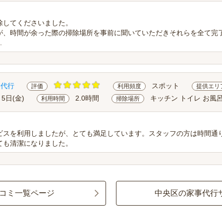
除してくださいました。
が、時間が余った際の掃除場所を事前に聞いていただきそれらを全て完
.
除代行
スポット
評価
利用頻度
提供エリ
月5日(金)
2.0時間
キッチン トイレ お風呂
利用時間
掃除場所
ビスを利用しましたが、とても満足しています。スタッフの方は時間通
ても清潔になりました。
コミ一覧ページ
中央区の家事代行