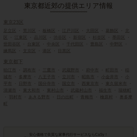
東京都近郊の提供エリア情報
東京23区
足立区
・
荒川区
・
板橋区
・
江戸川区
・
大田区
・
葛飾区
・
北
区
・
江東区
・
品川区
・
渋谷区
・
新宿区
・
杉並区
・
墨田区
・
世田谷区
・
台東区
・
中央区
・
千代田区
・
豊島区
・
中野区
・
練馬区
・
文京区
・
港区
・
目黒区
東京都下
狛江市
・
調布市
・
三鷹市
・
武蔵野市
・
府中市
・
町田市
・
稲
城市
・
多摩市
・
八王子市
・
立川市
・
昭島市
・
小金井市
・
小
平市
・
日野市
・
国分寺市
・
国立市
・
西東京市
・
東久留米市
・
清瀬市
・
東大和市
・
東村山市
・
武蔵村山市
・
福生市
・
瑞穂町
・
羽村市
・
あきる野市
・
日の出町
・
青梅市
・
檜原村
・
奥多摩
町
安心価格で良質な家事代行サービスならCaSy！