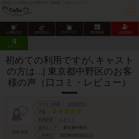
お財布と心が笑顔になる家事代行・家政婦「CaSy（カジー）」
お掃除代行
お料理代行
ﾊｳｽｸﾘｰﾆﾝｸﾞ
整理収納
会員登録
CaSy TOP
サービス提供エリアのご紹介
東京都
東京23区
中野区
お客様の声･口コミ詳細
ログイン
初めての利用ですが､キャスト
の方は...| 東京都中野区のお客
様の声（口コミ・レビュー）
お掃除代行
サービス内容
評価
スポット
利用頻度
東京都中野区
提供エリア
20代 女性
2023年9月30日(土)
ご利用日