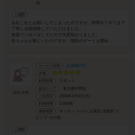
他
ご感想
あれこれとお願いしてしまったのですが、時間ギリギリまで
丁寧に全部掃除していただけました。
産後でバタバタしてたので大変助かりました。
赤ちゃんが家にいたのですが、階段のゲートも閉め...
お掃除代行
サービス内容
評価
スポット
利用頻度
東京都中野区
提供エリア
30代 女性
2026年2月9日(月)
ご利用日
3.0時間
利用時間
キッチン トイレ お風呂 洗面所 リ
掃除場所
ビング その他
ご感想