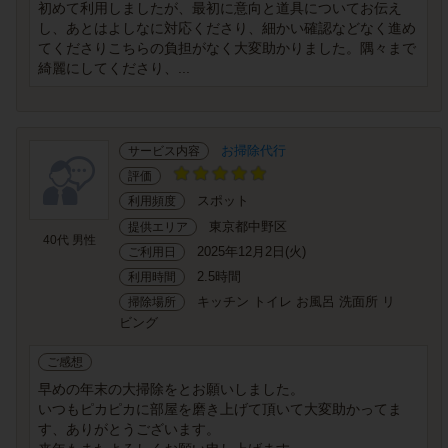
初めて利用しましたが、最初に意向と道具についてお伝え
し、あとはよしなに対応くださり、細かい確認などなく進め
てくださりこちらの負担がなく大変助かりました。隅々まで
綺麗にしてくださり、...
お掃除代行
サービス内容
評価
スポット
利用頻度
東京都中野区
提供エリア
40代 男性
2025年12月2日(火)
ご利用日
2.5時間
利用時間
キッチン トイレ お風呂 洗面所 リ
掃除場所
ビング
ご感想
早めの年末の大掃除をとお願いしました。
いつもピカピカに部屋を磨き上げて頂いて大変助かってま
す、ありがとうございます。