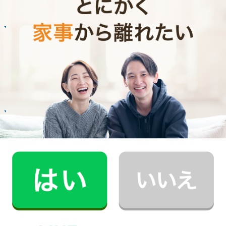
お掃除
E.O.さん
30代 共働き 育児休暇中
いつもお家がキレイなママ友がCaSyを使って
いたんです！
記事全文を見る
お掃除
N.U.さん
20代 女性 1人暮らし
掃除をしてもらうようになって、自分も片付け
る癖がつきました。
記事全文を見る
インタビュー一覧を見る