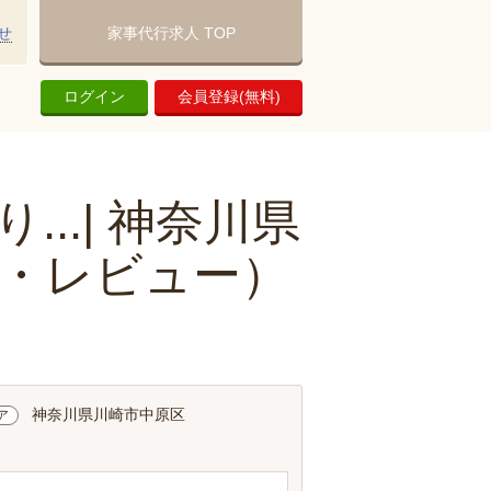
せ
家事代行求人 TOP
ログイン
会員登録(無料)
..| 神奈川県
・レビュー）
神奈川県川崎市中原区
ア