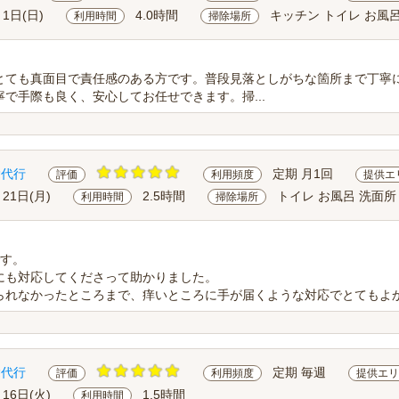
月1日(日)
4.0時間
キッチン トイレ お風呂
利用時間
掃除場所
とても真面目で責任感のある方です。普段見落としがちな箇所まで丁寧
で手際も良く、安心してお任せできます。掃...
除代行
定期 月1回
評価
利用頻度
提供エ
月21日(月)
2.5時間
トイレ お風呂 洗面所
利用時間
掃除場所
です。
にも対応してくださって助かりました。
られなかったところまで、痒いところに手が届くような対応でとてもよ
除代行
定期 毎週
評価
利用頻度
提供エリ
月16日(火)
1.5時間
利用時間