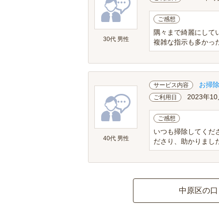
ご感想
隅々まで綺麗にして
30代 男性
複雑な指示も多かっ
お掃
サービス内容
2023年10
ご利用日
ご感想
いつも掃除してくだ
40代 男性
ださり、助かりまし
中原区の口