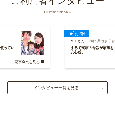
ご利用者インタビュー
Customer Interview
お掃除
M.T.さん
30代 共働き 子
を使ってい
まるで実家の母親が家事を
安心感。
記事全文を見る
インタビュー一覧を見る