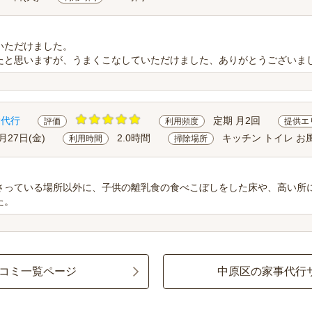
いただけました。
たと思いますが、うまくこなしていただけました、ありがとうございま
除代行
定期 月2回
評価
利用頻度
提供エ
月27日(金)
2.0時間
キッチン トイレ お
利用時間
掃除場所
さっている場所以外に、子供の離乳食の食べこぼしをした床や、高い所
た。
コミ一覧ページ
中原区の家事代行