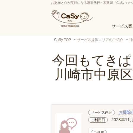
お財布と心が笑顔になる家事代行・家政婦「CaSy（カ
サービス案
CaSy TOP
サービス提供エリアのご紹介
神
今回もてきぱき
川崎市中原
お掃除
サービス内容
2023年11
ご利用日
ご感想