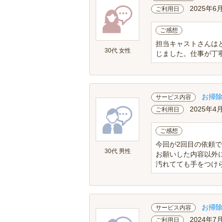
2025年6
ご利用日
ご感想
担当キャストさんは
30代 女性
じました。仕事が丁寧
お掃
サービス内容
2025年4
ご利用日
ご感想
今回が2回目の依頼
30代 男性
お願いした内容以外
汚れてても手をつけ
お掃
サービス内容
2024年7
ご利用日