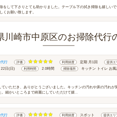
除をして下さりとても助かりました。テーブル下の拭き掃除も嬉しいで
しくお願い致します。
県川崎市中原区のお掃除代行
除代行
定期 月1回
評価
利用頻度
提供エ
月22日(日)
2.0時間
キッチン トイレ お風
利用時間
掃除場所
していただき、ありがとうございました。キッチンの汚れや床の汚れが
。細かいところまで綺麗にしていただけて嬉...
除代行
スポット
評価
利用頻度
提供エリ