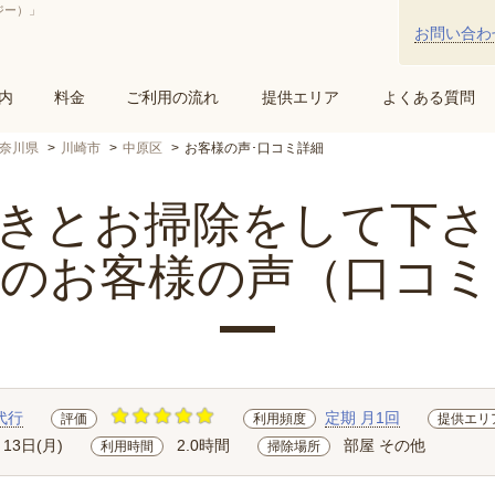
ジー）」
お問い合わ
内
料金
ご利用の流れ
提供エリア
よくある質問
奈川県
川崎市
中原区
お客様の声･口コミ詳細
とお掃除をして下さり.
区のお客様の声（口コミ
代行
定期 月1回
評価
利用頻度
提供エリ
月13日(月)
2.0時間
部屋 その他
利用時間
掃除場所