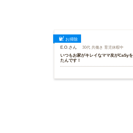
お掃除
E.O.さん
30代 共働き 育児休暇中
いつもお家がキレイなママ友がCaSy
たんです！