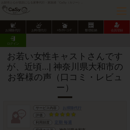
お財布と心が笑顔になる家事代行・家政婦「CaSy（カジー）」
お掃除代行
お料理代行
ﾊｳｽｸﾘｰﾆﾝｸﾞ
整理収納
会員登録
CaSy TOP
サービス提供エリアのご紹介
神奈川県
神奈川県市部
大和市
お客様の声･口コミ詳細
ログイン
お若い女性キャストさんです
が、近頃...| 神奈川県大和市の
お客様の声（口コミ・レビュ
ー）
お掃除代行
サービス内容
評価
定期 毎週
利用頻度
神奈川県大和市
提供エリア