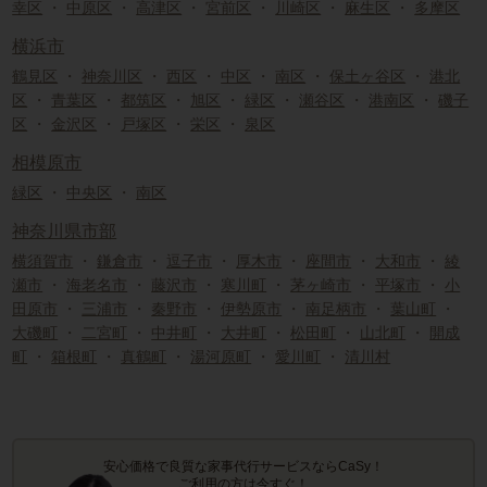
幸区
・
中原区
・
高津区
・
宮前区
・
川崎区
・
麻生区
・
多摩区
横浜市
鶴見区
・
神奈川区
・
西区
・
中区
・
南区
・
保土ヶ谷区
・
港北
区
・
青葉区
・
都筑区
・
旭区
・
緑区
・
瀬谷区
・
港南区
・
磯子
区
・
金沢区
・
戸塚区
・
栄区
・
泉区
相模原市
緑区
・
中央区
・
南区
神奈川県市部
横須賀市
・
鎌倉市
・
逗子市
・
厚木市
・
座間市
・
大和市
・
綾
瀬市
・
海老名市
・
藤沢市
・
寒川町
・
茅ヶ崎市
・
平塚市
・
小
田原市
・
三浦市
・
秦野市
・
伊勢原市
・
南足柄市
・
葉山町
・
大磯町
・
二宮町
・
中井町
・
大井町
・
松田町
・
山北町
・
開成
町
・
箱根町
・
真鶴町
・
湯河原町
・
愛川町
・
清川村
安心価格で良質な家事代行サービスならCaSy！
ご利用の方は今すぐ！