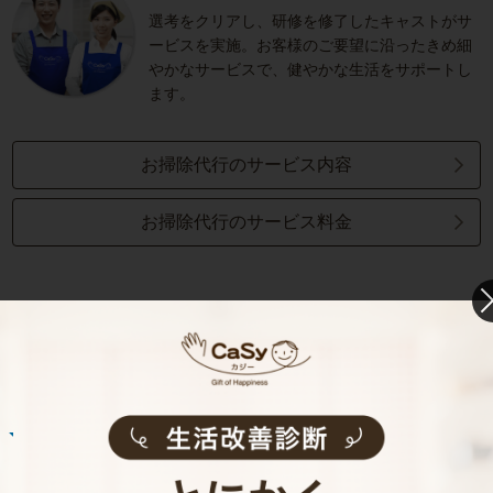
選考をクリアし、研修を修了したキャストがサ
ービスを実施。お客様のご要望に沿ったきめ細
やかなサービスで、健やかな生活をサポートし
ます。
お掃除代行のサービス内容
お掃除代行のサービス料金
ご利用者インタビュー
Customer Interview
お掃除
N.U.さん
20代 女性 1人暮らし
掃除をしてもらうようになって、自分も片付け