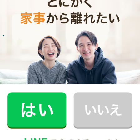
る癖がつきました。
記事全文を見る
お掃除
R.H.さん
30代 共働き 子育て中
普段できない時間を過ごすことができ、休日が
とても充実しました。
記事全文を見る
インタビュー一覧を見る
大和市で働く家事代行キャストの声