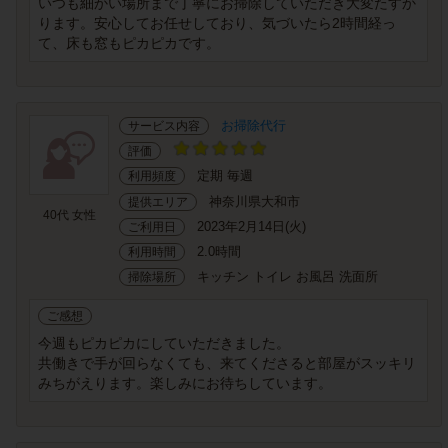
いつも細かい場所まで丁寧にお掃除していただき大変たすか
ります。安心してお任せしており、気づいたら2時間経っ
て、床も窓もピカピカです。
お掃除代行
サービス内容
評価
定期 毎週
利用頻度
神奈川県大和市
提供エリア
40代 女性
2023年2月14日(火)
ご利用日
2.0時間
利用時間
キッチン トイレ お風呂 洗面所
掃除場所
ご感想
今週もピカピカにしていただきました。
共働きで手が回らなくても、来てくださると部屋がスッキリ
みちがえります。楽しみにお待ちしています。