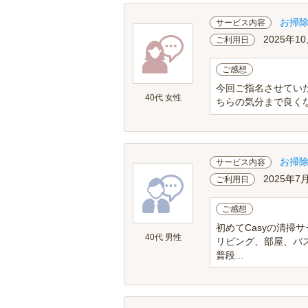
お掃
サービス内容
2025年10
ご利用日
ご感想
今回ご指名させてい
40代 女性
ちらの気分まで良く
お掃
サービス内容
2025年7
ご利用日
ご感想
初めてCasyの清掃
40代 男性
リビング、部屋、バ
普段...