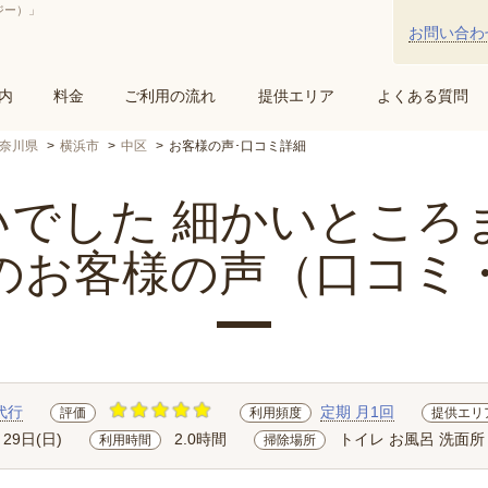
ジー）」
お問い合わ
内
料金
ご利用の流れ
提供エリア
よくある質問
奈川県
横浜市
中区
お客様の声･口コミ詳細
でした 細かいところま..
のお客様の声（口コミ
代行
定期 月1回
評価
利用頻度
提供エリ
月29日(日)
2.0時間
トイレ お風呂 洗面所
利用時間
掃除場所