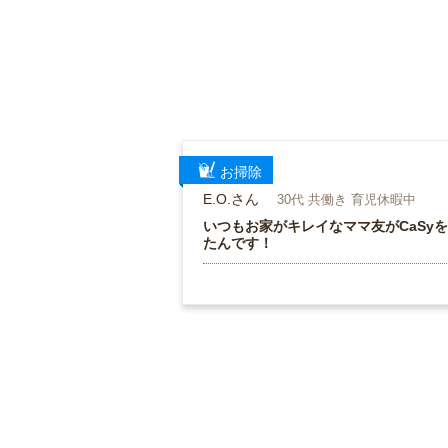
お掃除
E.O.さん
30代 共働き 育児休暇中
いつもお家がキレイなママ友がCaSy
たんです！