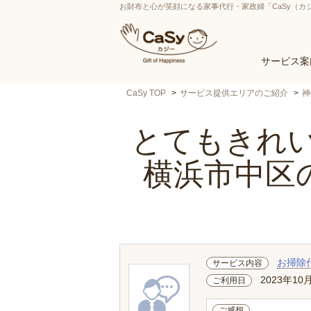
お財布と心が笑顔になる家事代行・家政婦「CaSy（カ
サービス案
CaSy TOP
サービス提供エリアのご紹介
神
とてもきれい
横浜市中区
お掃除
サービス内容
2023年10
ご利用日
ご感想