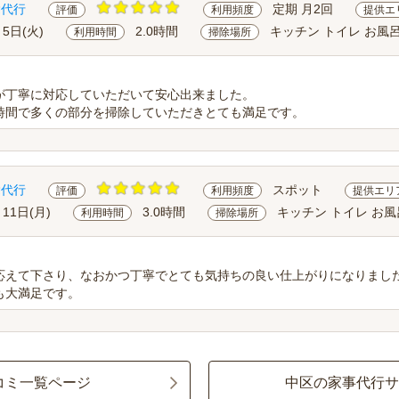
除代行
定期 月2回
評価
利用頻度
提供エ
月5日(火)
2.0時間
キッチン トイレ お風呂
利用時間
掃除場所
が丁寧に対応していただいて安心出来ました。
時間で多くの部分を掃除していただきとても満足です。
除代行
スポット
評価
利用頻度
提供エリ
月11日(月)
3.0時間
キッチン トイレ お風
利用時間
掃除場所
応えて下さり、なおかつ丁寧でとても気持ちの良い仕上がりになりまし
も大満足です。
コミ一覧ページ
中区の家事代行