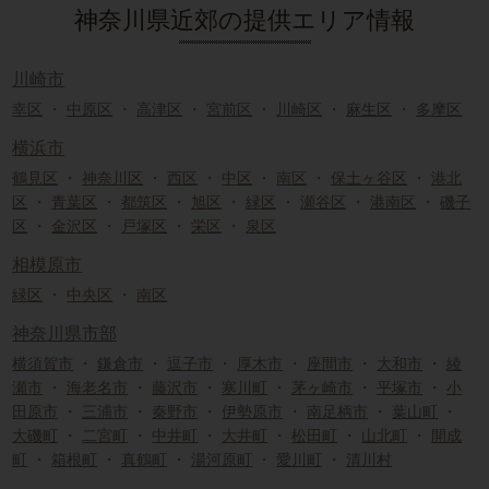
神奈川県近郊の提供エリア情報
川崎市
幸区
・
中原区
・
高津区
・
宮前区
・
川崎区
・
麻生区
・
多摩区
横浜市
鶴見区
・
神奈川区
・
西区
・
中区
・
南区
・
保土ヶ谷区
・
港北
区
・
青葉区
・
都筑区
・
旭区
・
緑区
・
瀬谷区
・
港南区
・
磯子
区
・
金沢区
・
戸塚区
・
栄区
・
泉区
相模原市
緑区
・
中央区
・
南区
神奈川県市部
横須賀市
・
鎌倉市
・
逗子市
・
厚木市
・
座間市
・
大和市
・
綾
瀬市
・
海老名市
・
藤沢市
・
寒川町
・
茅ヶ崎市
・
平塚市
・
小
田原市
・
三浦市
・
秦野市
・
伊勢原市
・
南足柄市
・
葉山町
・
大磯町
・
二宮町
・
中井町
・
大井町
・
松田町
・
山北町
・
開成
町
・
箱根町
・
真鶴町
・
湯河原町
・
愛川町
・
清川村