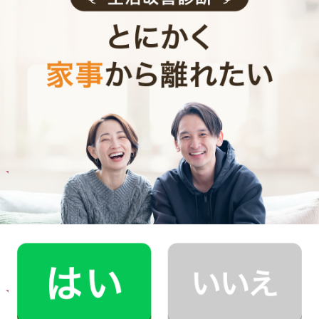
お料理代行のサービス料金
ご利用者インタビュー
Customer Interview
お料理
U.I.さん
40代 男性 1人暮らし
食生活を改善したいと思い料理代行をお願いし
ています。
記事全文を見る
お料理
M.K.さん
30代 共働き 子育て中