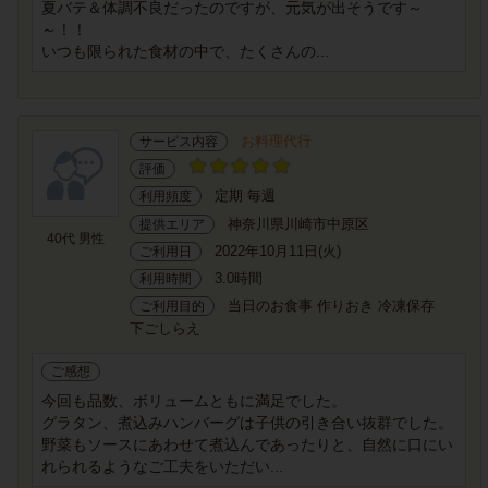
夏バテ＆体調不良だったのですが、元気が出そうです～
～！！
いつも限られた食材の中で、たくさんの...
お料理代行
サービス内容
評価
定期 毎週
利用頻度
神奈川県川崎市中原区
提供エリア
40代 男性
2022年10月11日(火)
ご利用日
3.0時間
利用時間
当日のお食事 作りおき 冷凍保存
ご利用目的
下ごしらえ
ご感想
今回も品数、ボリュームともに満足でした。
グラタン、煮込みハンバーグは子供の引き合い抜群でした。
野菜もソースにあわせて煮込んであったりと、自然に口にい
れられるようなご工夫をいただい...