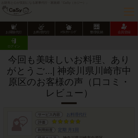
お財布と心が笑顔になる家事代行・家政婦「CaSy（カジー）」
お掃除代行
お料理代行
ﾊｳｽｸﾘｰﾆﾝｸﾞ
整理収納
会員登録
CaSy TOP
サービス提供エリアのご紹介
神奈川県
川崎市
中原区
お客様の声･口コミ詳細
ログイン
今回も美味しいお料理、あり
がとうご...| 神奈川県川崎市中
原区のお客様の声（口コミ・
レビュー）
お料理代行
サービス内容
評価
定期 月1回
利用頻度
神奈川県川崎市中原区
提供エリア