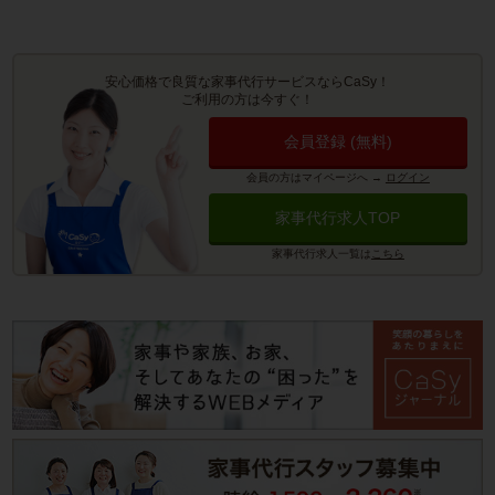
安心価格で良質な家事代行サービスならCaSy！
ご利用の方は今すぐ！
会員登録 (無料)
会員の方はマイページへ
→
ログイン
家事代行求人TOP
家事代行求人一覧は
こちら