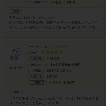
作りおき 冷凍保存
ご利用目的
ご感想
今日はありがとうございました。
作って頂いた料理を夫が(我慢できず)すべて味見したようで
すが、どれも美味しいとのことで私も楽しみにしています。
お料理代行
サービス内容
評価
定期 毎週
利用頻度
神奈川県川崎市中原区
提供エリア
30代 男性
2023年8月1日(火)
ご利用日
3.0時間
利用時間
作りおき 冷凍保存
ご利用目的
ご感想
リクエストさせていただいたガパオ、やっぱりどのお店で食
べるガパオよりも美味しいです😋