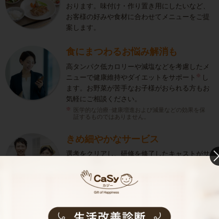
おります。味付け・作り置き用にしたいなど、
お客様の好みや食材に合わせてメニューをご提
案します。
食にまつわるお悩み解消も
高タンパク低カロリーや減塩などを考慮したメ
※
ニューで健康維持やダイエットをサポート
し
ます。お野菜が苦手なお子様がおられる方もお
気軽にご相談ください。
医学的な治療･健康増進および減量などの効果を保
証するものではありません。
きめ細やかなサービス
選考をクリアし、研修を修了したキャストがサ
ービスを実施。お客様のご要望に沿ったきめ細
やかなサービスで、健やかな生活をサポートし
ます。
お料理代行のサービス内容