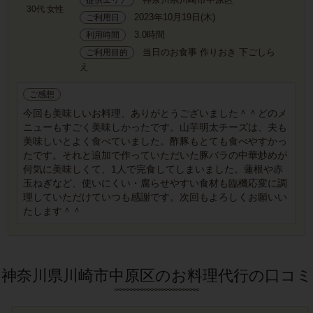
30代 女性
2023年10月19日(木)
ご利用日
3.0時間
利用時間
当日のお食事 作りおき 下ごしら
ご利用目的
え
ご感想
今回も美味しいお料理、ありがとうございました＾＾どのメ
ニューもすごく美味しかったです。山芋明太チーズは、夫も
美味しいとよく食べていました。酢豚もとても食べやすかっ
たです。それと追加で作っていただいた豚バラの中華炒めが
何気に美味しくて、1人で完食してしまいました。蓮根や赤
玉ねぎなど、使いにくい・腐らせやすい食材も臨機応変に調
理していただけていつも感謝です。次回もよろしくお願いい
たします＾＾
神奈川県川崎市中原区のお料理代行の口コミ