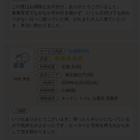
この度はお掃除とお片付け、ありがとうございました。
家事育児でなかなか手が行き届かず、いくら片付けても終わ
りがない日々に困っていた所、かわまたさんに来ていただ
き、本当に助かりました...
お掃除代行
サービス内容
評価
定期 月2回
利用頻度
東京都江戸川区
提供エリア
50代 男性
2024年11月13日(水)
ご利用日
2.0時間
利用時間
キッチン トイレ お風呂 洗面所
掃除場所
ご感想
いつもありがとうございます。帰ったらキレいになっている
ので気持ちがよかったです。ヒーターと毛布を押入れから出
して頂き助かりました。