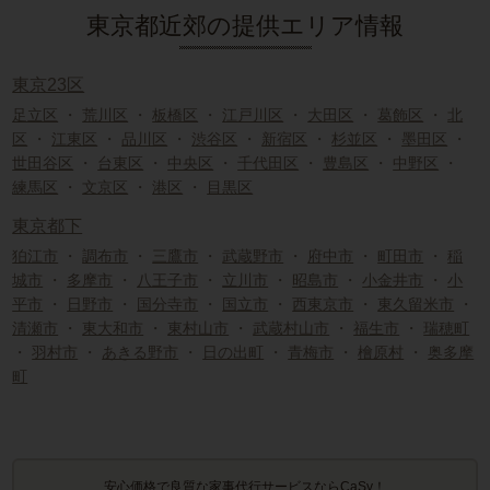
東京都近郊の提供エリア情報
東京23区
足立区
・
荒川区
・
板橋区
・
江戸川区
・
大田区
・
葛飾区
・
北
区
・
江東区
・
品川区
・
渋谷区
・
新宿区
・
杉並区
・
墨田区
・
世田谷区
・
台東区
・
中央区
・
千代田区
・
豊島区
・
中野区
・
練馬区
・
文京区
・
港区
・
目黒区
東京都下
狛江市
・
調布市
・
三鷹市
・
武蔵野市
・
府中市
・
町田市
・
稲
城市
・
多摩市
・
八王子市
・
立川市
・
昭島市
・
小金井市
・
小
平市
・
日野市
・
国分寺市
・
国立市
・
西東京市
・
東久留米市
・
清瀬市
・
東大和市
・
東村山市
・
武蔵村山市
・
福生市
・
瑞穂町
・
羽村市
・
あきる野市
・
日の出町
・
青梅市
・
檜原村
・
奥多摩
町
安心価格で良質な家事代行サービスならCaSy！