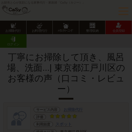
お財布と心が笑顔になる家事代行・家政婦「CaSy（カジー）」
お掃除代行
お料理代行
ﾊｳｽｸﾘｰﾆﾝｸﾞ
整理収納
会員登録
CaSy TOP
サービス提供エリアのご紹介
東京都
東京23区
江戸川区
お客様の声･口コミ詳細
ログイン
丁寧にお掃除して頂き、風呂
場、洗面...| 東京都江戸川区の
お客様の声（口コミ・レビュ
ー）
お掃除代行
サービス内容
評価
スポット
利用頻度
東京都江戸川区
提供エリア