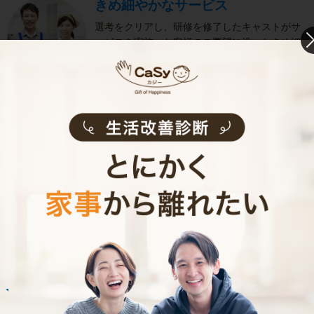
きめ細やかなサービス
選考をクリアし、研修を修了したキャストがサ
ービスを実施。お客様のご要望に沿ったきめ細
やかなサービスで、健やかな生活をサポートし
ます。
お掃除代行のサービス内容
お掃除代行のサービス料金
ご利用者インタビュー
Customer Interview
お掃除
R.H.さん
30代 共働き 子育て中