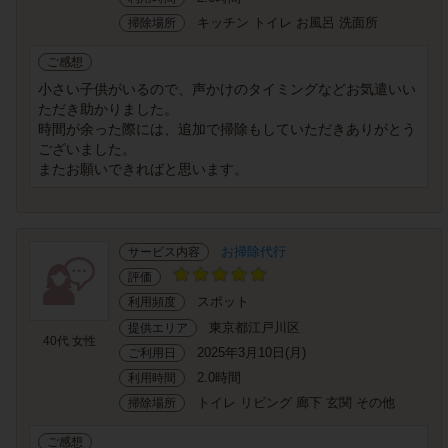
キッチン トイレ お風呂 洗面所
掃除場所
ご感想
小さい子供がいるので、声かけのタイミングなどお気遣いい
ただき助かりました。
時間が余った際には、追加で掃除もしていただきありがとう
ございました。
またお願いできればと思います。
お掃除代行
サービス内容
評価
スポット
利用頻度
東京都江戸川区
提供エリア
40代 女性
2025年3月10日(月)
ご利用日
2.0時間
利用時間
トイレ リビング 廊下 玄関 その他
掃除場所
ご感想