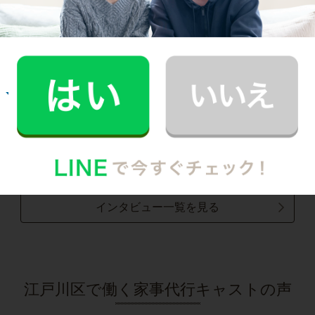
普段できない時間を過ごすことができ、休日が
とても充実しました。
記事全文を見る
お掃除
E.O.さん
30代 共働き 育児休暇中
いつもお家がキレイなママ友がCaSyを使って
いたんです！
記事全文を見る
インタビュー一覧を見る
江戸川区で働く家事代行キャストの声