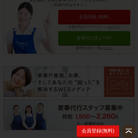
安心価格で良質な家事代行サービスならCaSy！
ご利用の方は今すぐ！
会員登録 (無料)
会員の方はマイページへ
→
ログイン
家事代行求人TOP
家事代行求人一覧は
こちら
会員登録(無料)