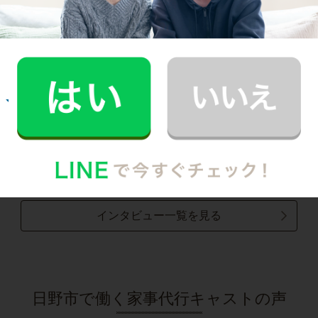
30代 共働き 子育て中
まるで実家の母親が家事を手伝いにきてくれた
安心感。
記事全文を見る
お掃除
R.H.さん
30代 共働き 子育て中
普段できない時間を過ごすことができ、休日が
とても充実しました。
記事全文を見る
インタビュー一覧を見る
日野市で働く家事代行キャストの声