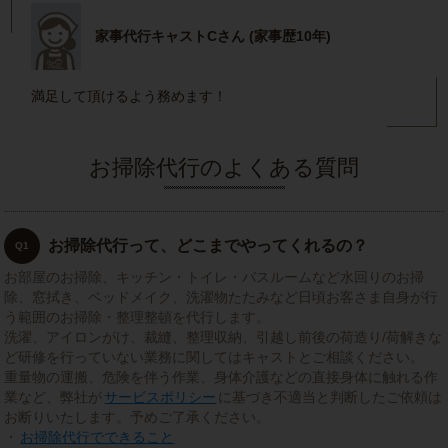
家事代行キャストCさん (家事歴10年)
満足して頂けるよう務めます！
お掃除代行のよくある質問
お掃除代行って、どこまでやってくれるの？
Q1
お部屋のお掃除、キッチン・トイレ・バスルームなど水回りのお掃
除、窓拭き、ベッドメイク、洗濯物たたみなど日頃お客さま自身が行
う範囲のお掃除・整理整頓を代行します。
洗濯、アイロンがけ、裁縫、整理収納、引越し前後の荷造り/荷解きな
ど研修を行っていない業務に関してはキャストとご相談ください。
重量物の運搬、危険を伴う作業、身体介護などの直接身体に触れる作
業など、弊社が
サービスポリシー
に基づき不適当と判断したご依頼は
お断りいたします。予めご了承ください。
・
お掃除代行でできること