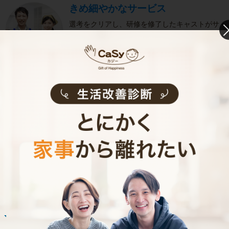
きめ細やかなサービス
選考をクリアし、研修を修了したキャストがサ
ービスを実施。お客様のご要望に沿ったきめ細
やかなサービスで、健やかな生活をサポートし
ます。
お掃除代行のサービス内容
お掃除代行のサービス料金
ご利用者インタビュー
Customer Interview
お掃除
M.T.さん