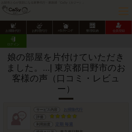
お財布と心が笑顔になる家事代行・家政婦「CaSy（カジー）」
お掃除代行
お料理代行
ﾊｳｽｸﾘｰﾆﾝｸﾞ
整理収納
会員登録
CaSy TOP
サービス提供エリアのご紹介
東京都
東京都下
日野市
お客様の声･口コミ詳細
ログイン
娘の部屋を片付けていただき
ました。...| 東京都日野市のお
客様の声（口コミ・レビュ
ー）
お掃除代行
サービス内容
評価
定期 毎週
利用頻度
東京都日野市
提供エリア