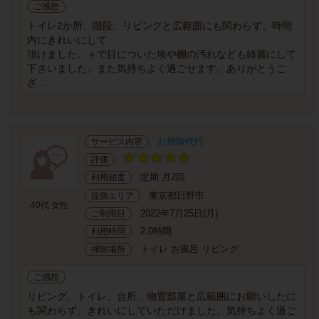
ご感想
トイレ2か所、階段、リビングと広範囲にも関わらず、時間
内にきれいにして
頂けました。＋で目についた埃や棚の汚れなども綺麗にして
下さいました。また気持ちよく過ごせます。ありがとうご
ざ...
お掃除代行
サービス内容
評価
定期 月2回
利用頻度
東京都日野市
提供エリア
40代 女性
2022年7月25日(月)
ご利用日
2.0時間
利用時間
トイレ お風呂 リビング
掃除場所
ご感想
リビング、トイレ、台所、物置部屋と広範囲にお願いしたに
も関わらず、きれいにしていただけました。気持ちよく過ご