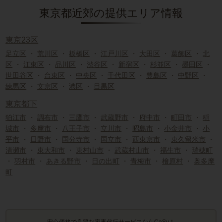
東京都近郊の提供エリア情報
東京23区
足立区
・
荒川区
・
板橋区
・
江戸川区
・
大田区
・
葛飾区
・
北
区
・
江東区
・
品川区
・
渋谷区
・
新宿区
・
杉並区
・
墨田区
・
世田谷区
・
台東区
・
中央区
・
千代田区
・
豊島区
・
中野区
・
練馬区
・
文京区
・
港区
・
目黒区
東京都下
狛江市
・
調布市
・
三鷹市
・
武蔵野市
・
府中市
・
町田市
・
稲
城市
・
多摩市
・
八王子市
・
立川市
・
昭島市
・
小金井市
・
小
平市
・
日野市
・
国分寺市
・
国立市
・
西東京市
・
東久留米市
・
清瀬市
・
東大和市
・
東村山市
・
武蔵村山市
・
福生市
・
瑞穂町
・
羽村市
・
あきる野市
・
日の出町
・
青梅市
・
檜原村
・
奥多摩
町