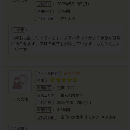
60代 女性
2025年5月19日(月)
ご利用日
3.0時間
利用時間
作りおき
ご利用目的
ご感想
長年お世話になっています。栄養バランスがよく家族が健康
に過ごせます。プロの献立を実感しています。もちろんおい
しいです。
お料理代行
サービス内容
評価
定期 月2回
利用頻度
東京都豊島区
提供エリア
30代 女性
2023年10月28日(土)
ご利用日
4.0時間
利用時間
当日のお食事 作りおき 冷凍保存
ご利用目的
ご感想