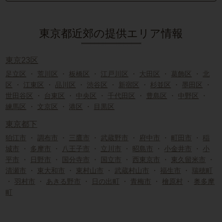
東京都近郊の提供エリア情報
東京23区
足立区
・
荒川区
・
板橋区
・
江戸川区
・
大田区
・
葛飾区
・
北
区
・
江東区
・
品川区
・
渋谷区
・
新宿区
・
杉並区
・
墨田区
・
世田谷区
・
台東区
・
中央区
・
千代田区
・
豊島区
・
中野区
・
練馬区
・
文京区
・
港区
・
目黒区
東京都下
狛江市
・
調布市
・
三鷹市
・
武蔵野市
・
府中市
・
町田市
・
稲
城市
・
多摩市
・
八王子市
・
立川市
・
昭島市
・
小金井市
・
小
平市
・
日野市
・
国分寺市
・
国立市
・
西東京市
・
東久留米市
・
清瀬市
・
東大和市
・
東村山市
・
武蔵村山市
・
福生市
・
瑞穂町
・
羽村市
・
あきる野市
・
日の出町
・
青梅市
・
檜原村
・
奥多摩
町