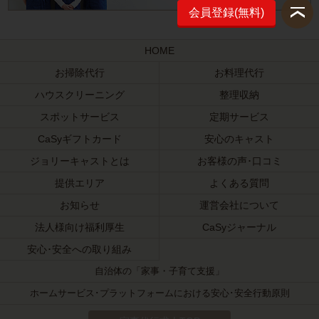
会員登録(無料)
HOME
お掃除代行
お料理代行
ハウスクリーニング
整理収納
スポットサービス
定期サービス
CaSyギフトカード
安心のキャスト
ジョリーキャストとは
お客様の声･口コミ
提供エリア
よくある質問
お知らせ
運営会社について
法人様向け福利厚生
CaSyジャーナル
安心･安全への取り組み
自治体の「家事・子育て支援」
ホームサービス･プラットフォームにおける安心･安全行動原則