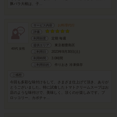
豚バラ大根は、子...
お料理代行
サービス内容
評価
定期 毎週
利用頻度
東京都豊島区
提供エリア
40代 女性
2023年9月30日(土)
ご利用日
3.0時間
利用時間
作りおき 冷凍保存
ご利用目的
ご感想
今回も多彩な味付けをして、さまざま仕上げて頂き、ありが
とうございました。特に試食したトマトクリームスープはお
店のような味付けで、美味しく、頂くのが楽しみです。ブ
ロッコリー、カボチャ...