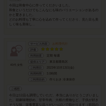
今回は和食中心に作ってくださいました。
和食というだけでもこんなにも味のバリエーションがあるの
かと驚きました。
どのお料理も丁寧に心を込めて作ってくださり、見た目も美
しく味も美味し...
お料理代行
サービス内容
評価
定期 毎週
利用頻度
東京都豊島区
提供エリア
40代 女性
2023年10月13日(金)
ご利用日
3.0時間
利用時間
作りおき 冷凍保存
ご利用目的
ご感想
今日は12品も調理していただ、本当にありがとうございまし
た。胡麻味噌炒め、甘辛牛肉、大根の煮物など、子供が好き
そうな味、栄養豊富な品々がいっぱいで助かります（前回の