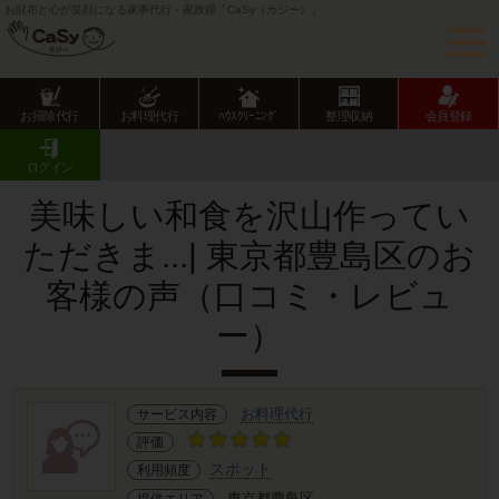
お財布と心が笑顔になる家事代行・家政婦「CaSy（カジー）」
お掃除代行
お料理代行
ﾊｳｽｸﾘｰﾆﾝｸﾞ
整理収納
会員登録
CaSy TOP
サービス提供エリアのご紹介
東京都
東京23区
豊島区
お客様の声･口コミ詳細
ログイン
美味しい和食を沢山作ってい
ただきま...| 東京都豊島区のお
客様の声（口コミ・レビュ
ー）
お料理代行
サービス内容
評価
スポット
利用頻度
東京都豊島区
提供エリア