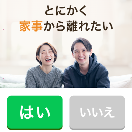
ご利用者インタビュー
Customer Interview
お料理
A.T.さん
30代 共働き 育児休暇中
栄養バランスの取れた食事を摂れるのが魅力で
す！
記事全文を見る
お料理
M.K.さん
30代 共働き 子育て中
子どもとコミュニケーションをとる時間が増え
ました！
記事全文を見る
インタビュー一覧を見る