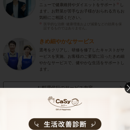
※
ニューで健康維持やダイエットをサポート
し
ます。お野菜が苦手なお子様がおられる方もお
気軽にご相談ください。
医学的な治療･健康増進および減量などの効果を保
証するものではありません。
きめ細やかなサービス
選考をクリアし、研修を修了したキャストがサ
ービスを実施。お客様のご要望に沿ったきめ細
やかなサービスで、健やかな生活をサポートし
ます。
お料理代行のサービス内容
お料理代行のサービス料金