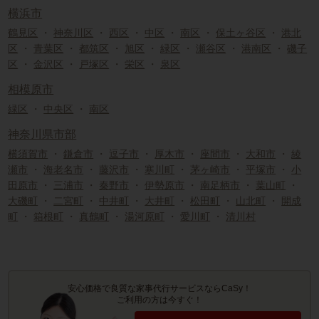
横浜市
鶴見区
・
神奈川区
・
西区
・
中区
・
南区
・
保土ヶ谷区
・
港北
区
・
青葉区
・
都筑区
・
旭区
・
緑区
・
瀬谷区
・
港南区
・
磯子
区
・
金沢区
・
戸塚区
・
栄区
・
泉区
相模原市
緑区
・
中央区
・
南区
神奈川県市部
横須賀市
・
鎌倉市
・
逗子市
・
厚木市
・
座間市
・
大和市
・
綾
瀬市
・
海老名市
・
藤沢市
・
寒川町
・
茅ヶ崎市
・
平塚市
・
小
田原市
・
三浦市
・
秦野市
・
伊勢原市
・
南足柄市
・
葉山町
・
大磯町
・
二宮町
・
中井町
・
大井町
・
松田町
・
山北町
・
開成
町
・
箱根町
・
真鶴町
・
湯河原町
・
愛川町
・
清川村
安心価格で良質な家事代行サービスならCaSy！
ご利用の方は今すぐ！