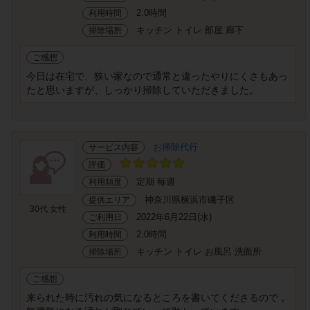
2.0時間
利用時間
キッチン トイレ 部屋 廊下
掃除場所
ご感想
今日は在宅で、狭い家なので通常と違ったやりにくさもあっ
たと思いますが、しっかり掃除していただきました。
お掃除代行
サービス内容
評価
定期 毎週
利用頻度
神奈川県横浜市磯子区
提供エリア
30代 女性
2022年6月22日(水)
ご利用日
2.0時間
利用時間
キッチン トイレ お風呂 洗面所
掃除場所
ご感想
来られた時に汚れの気になるところを書いてくださるので，