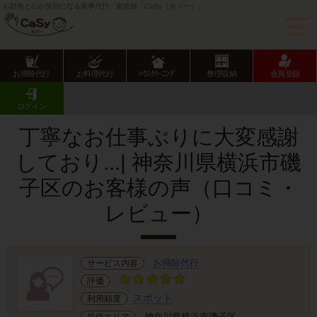
お財布と心が笑顔になる家事代行・家政婦「CaSy（カジー）」
お掃除代行
お料理代行
ﾊｳｽｸﾘｰﾆﾝｸﾞ
整理収納
会員登録
CaSy TOP
サービス提供エリアのご紹介
神奈川県
横浜市
磯子区
お客様の声･口コミ詳細
ログイン
丁寧なお仕事ぶりに大変感謝
しており...| 神奈川県横浜市磯
子区のお客様の声（口コミ・
レビュー）
お掃除代行
サービス内容
評価
スポット
利用頻度
神奈川県横浜市磯子区
提供エリア