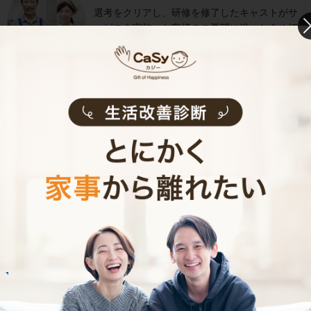
選考をクリアし、研修を修了したキャストがサ
ービスを実施。お客様のご要望に沿ったきめ細
やかなサービスで、健やかな生活をサポートし
ます。
お掃除代行のサービス内容
お掃除代行のサービス料金
ご利用者インタビュー
Customer Interview
お掃除
E.O.さん
30代 共働き 育児休暇中
いつもお家がキレイなママ友がCaSyを使って