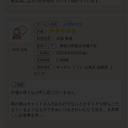
毎度気になる汚れが取れていって助かっています。
お掃除代行
サービス内容
評価
定期 毎週
利用頻度
神奈川県横浜市磯子区
提供エリア
40代 女性
2021年6月25日(金)
ご利用日
2.5時間
利用時間
キッチン トイレ お風呂 洗面所 リ
掃除場所
ビング
ご感想
評価が遅くなり申し訳ございません。
我が家はキャストさんのおかげでなんとかギリギリ持ちこた
えているようなものです🙏いつもきれいにして頂き、＆美味
しいお食事を作っ...