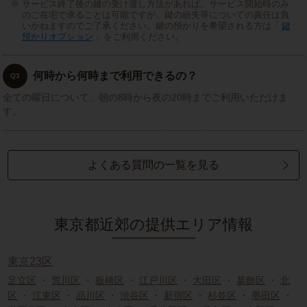
サービス終了後の鍵の受け渡し方法があれば、サービス開始時のみ
のご在宅で承ることは可能ですが、鍵の紛失等についての責任は負
いかねますのでご了承ください。鍵の預かりを希望される方は「
鍵
預かりオプション
」をご利用ください。
何時から何時まで利用できるの？
Q3
全ての曜日について、朝の8時から夜の20時までご利用いただけま
す。
よくある質問の一覧を見る
東京都近郊の提供エリア情報
東京23区
足立区
・
荒川区
・
板橋区
・
江戸川区
・
大田区
・
葛飾区
・
北
区
・
江東区
・
品川区
・
渋谷区
・
新宿区
・
杉並区
・
墨田区
・