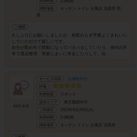
2.0時間
利用時間
キッチン トイレ お風呂 洗面所 部
掃除場所
屋
ご感想
久しぶりにお願いしましたが、相変わらず手際よくきれいに
していただけて嬉しいです。
自分が勤め先で異動になってバタバタしていたり、身内の不
幸で遺品整理、実家じまいに奔走したりして、自...
お掃除代行
サービス内容
評価
スポット
利用頻度
東京都調布市
提供エリア
40代 女性
2023年8月29日(火)
ご利用日
3.0時間
利用時間
キッチン トイレ お風呂 洗面所
掃除場所