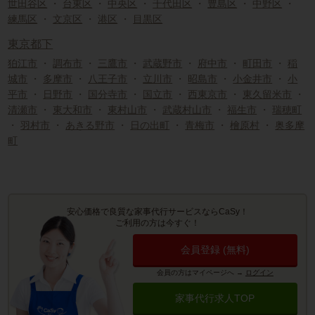
世田谷区
・
台東区
・
中央区
・
千代田区
・
豊島区
・
中野区
・
練馬区
・
文京区
・
港区
・
目黒区
東京都下
狛江市
・
調布市
・
三鷹市
・
武蔵野市
・
府中市
・
町田市
・
稲
城市
・
多摩市
・
八王子市
・
立川市
・
昭島市
・
小金井市
・
小
平市
・
日野市
・
国分寺市
・
国立市
・
西東京市
・
東久留米市
・
清瀬市
・
東大和市
・
東村山市
・
武蔵村山市
・
福生市
・
瑞穂町
・
羽村市
・
あきる野市
・
日の出町
・
青梅市
・
檜原村
・
奥多摩
町
安心価格で良質な家事代行サービスならCaSy！
ご利用の方は今すぐ！
会員登録 (無料)
会員の方はマイページへ
→
ログイン
家事代行求人TOP