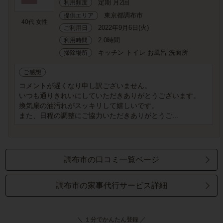
定期 月2回
利用頻度
東京都調布市
提供エリア
40代 女性
2022年9月6日(火)
ご利用日
2.0時間
利用時間
キッチン トイレ お風呂 洗面所
掃除場所
ご感想
コメントが遅くなり申し訳ございません。
いつも通りきれいにしていただきありがとうございます。
換気扇の油汚れがスッキリして嬉しいです。
また、日程の調整にご協力いただきありがとうご...
調布市の口コミ一覧ページ
調布市の家事代行サービス詳細
＼ １分でかんたん登録 ／