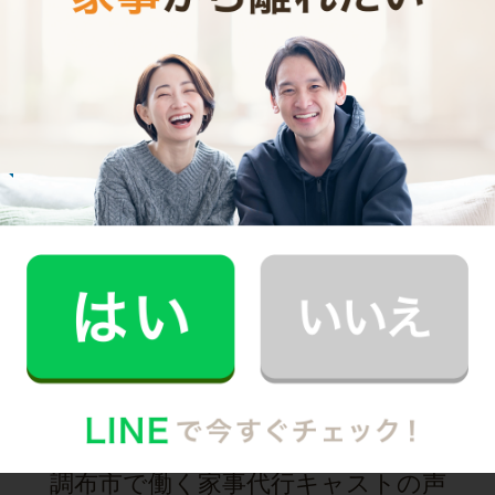
R.M.さん
30代 男性 1人暮らし
趣味の時間を作りたいと思い家事代行の利用を
始めました。
記事全文を見る
お掃除
M.T.さん
30代 共働き 子育て中
まるで実家の母親が家事を手伝いにきてくれた
安心感。
記事全文を見る
インタビュー一覧を見る
調布市で働く家事代行キャストの声