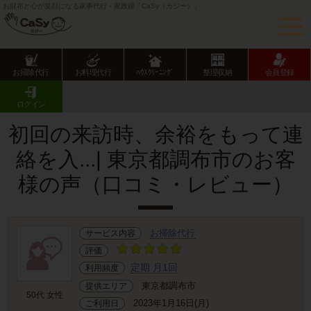
お財布と心が笑顔になる家事代行・家政婦「CaSy（カジー）」
お掃除代行
お料理代行
ﾊｳｽｸﾘｰﾆﾝｸﾞ
整理収納
会員登録
CaSy TOP
サービス提供エリアのご紹介
東京都
東京都下
調布市
お客様の声･口コミ詳細
ログイン
初回の来訪時、余裕をもって連
絡を入...| 東京都調布市のお客
様の声（口コミ・レビュー）
お掃除代行
サービス内容
評価
定期 月1回
利用頻度
東京都調布市
提供エリア
50代 女性
2023年1月16日(月)
ご利用日