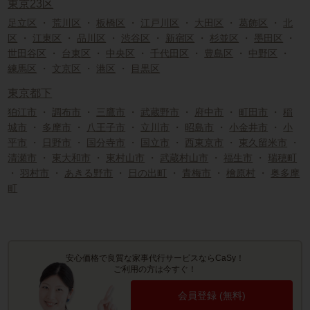
東京23区
足立区
・
荒川区
・
板橋区
・
江戸川区
・
大田区
・
葛飾区
・
北
区
・
江東区
・
品川区
・
渋谷区
・
新宿区
・
杉並区
・
墨田区
・
世田谷区
・
台東区
・
中央区
・
千代田区
・
豊島区
・
中野区
・
練馬区
・
文京区
・
港区
・
目黒区
東京都下
狛江市
・
調布市
・
三鷹市
・
武蔵野市
・
府中市
・
町田市
・
稲
城市
・
多摩市
・
八王子市
・
立川市
・
昭島市
・
小金井市
・
小
平市
・
日野市
・
国分寺市
・
国立市
・
西東京市
・
東久留米市
・
清瀬市
・
東大和市
・
東村山市
・
武蔵村山市
・
福生市
・
瑞穂町
・
羽村市
・
あきる野市
・
日の出町
・
青梅市
・
檜原村
・
奥多摩
町
安心価格で良質な家事代行サービスならCaSy！
ご利用の方は今すぐ！
会員登録 (無料)