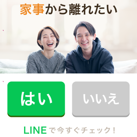
ご利用者インタビュー
Customer Interview
お料理
A.T.さん
30代 共働き 育児休暇中
栄養バランスの取れた食事を摂れるのが魅力で
す！
記事全文を見る
お料理
M.K.さん
30代 共働き 子育て中
子どもとコミュニケーションをとる時間が増え
ました！
記事全文を見る
インタビュー一覧を見る