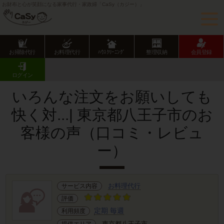
お財布と心が笑顔になる家事代行・家政婦「CaSy（カジー）」
お掃除代行
お料理代行
ﾊｳｽｸﾘｰﾆﾝｸﾞ
整理収納
会員登録
CaSy TOP
サービス提供エリアのご紹介
東京都
東京都下
八王子市
お客様の声･口コミ詳細
ログイン
いろんな注文をお願いしても
快く対...| 東京都八王子市のお
客様の声（口コミ・レビュ
ー）
お料理代行
サービス内容
評価
定期 毎週
利用頻度
東京都八王子市
提供エリア