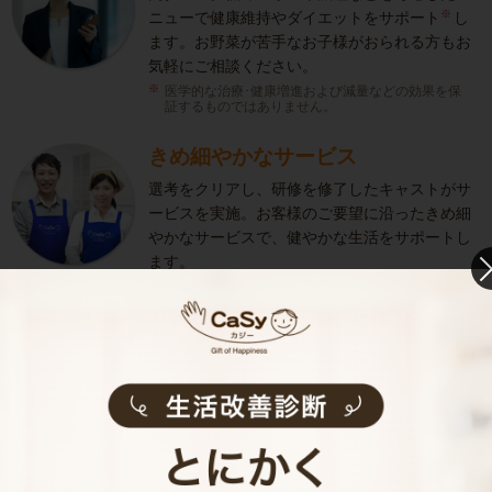
※
ニューで健康維持やダイエットをサポート
し
ます。お野菜が苦手なお子様がおられる方もお
気軽にご相談ください。
医学的な治療･健康増進および減量などの効果を保
証するものではありません。
きめ細やかなサービス
選考をクリアし、研修を修了したキャストがサ
ービスを実施。お客様のご要望に沿ったきめ細
やかなサービスで、健やかな生活をサポートし
ます。
お料理代行のサービス内容
お料理代行のサービス料金