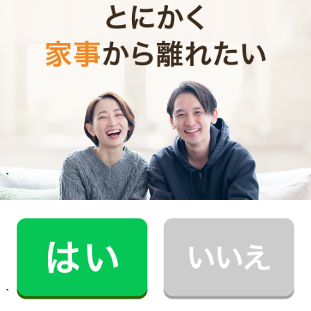
お掃除代行のサービス内容
お掃除代行のサービス料金
ご利用者インタビュー
Customer Interview
お掃除
R.H.さん
30代 共働き 子育て中
普段できない時間を過ごすことができ、休日が
とても充実しました。
記事全文を見る
お掃除
E.O.さん
30代 共働き 育児休暇中