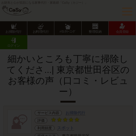
お財布と心が笑顔になる家事代行・家政婦「CaSy（カジー）」
お掃除代行
お料理代行
ﾊｳｽｸﾘｰﾆﾝｸﾞ
整理収納
会員登録
CaSy TOP
サービス提供エリアのご紹介
東京都
東京23区
世田谷区
お客様の声･口コミ詳細
ログイン
細かいところも丁寧に掃除し
てくださ...| 東京都世田谷区の
お客様の声（口コミ・レビュ
ー）
お掃除代行
サービス内容
評価
スポット
利用頻度
東京都世田谷区
提供エリア