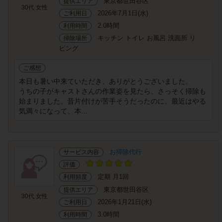
東京都世田谷区
提供エリア
30代 女性
2026年7月1日(水)
ご利用日
2.0時間
利用時間
キッチン トイレ お風呂 洗面所 リ
掃除場所
ビング
ご感想
本日も暑い中来ていただき、ありがとうございました。
うちの子がキャストさんの作業姿を見たら、さっそく掃除も
始まりました。昔片付けが苦手そうだったのに、最近はやる
気満々になって、本...
お掃除代行
サービス内容
評価
定期 月1回
利用頻度
東京都世田谷区
提供エリア
30代 女性
2026年1月21日(水)
ご利用日
3.0時間
利用時間