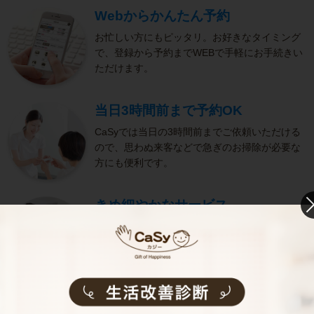
Webからかんたん予約
お忙しい方にもピッタリ。お好きなタイミング
で、登録から予約までWEBで手軽にお手続きい
ただけます。
当日3時間前まで予約OK
CaSyでは当日の3時間前までご依頼いただける
ので、思わぬ来客などで急ぎのお掃除が必要な
方にも便利です。
きめ細やかなサービス
選考をクリアし、研修を修了したキャストがサ
ービスを実施。お客様のご要望に沿ったきめ細
やかなサービスで、健やかな生活をサポートし
ます。